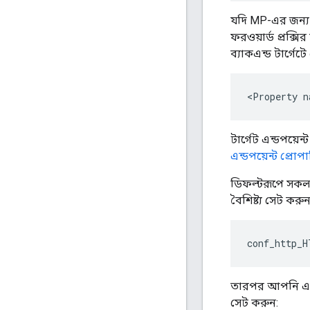
যদি MP-এর জন্য ফর
ফরওয়ার্ড প্রক্সির
ব্যাকএন্ড টার্গে
<Property n
টার্গেট এন্ডপয়ে
এন্ডপয়েন্ট প্রোপা
ডিফল্টরূপে সকল ল
বৈশিষ্ট্য সেট করুন
conf_http_H
তারপর আপনি একটি
সেট করুন: