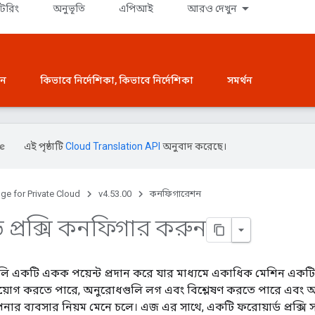
টরিং
অনুভূতি
এপিআই
আরও দেখুন
শন
কিভাবে নির্দেশিকা, কিভাবে নির্দেশিকা
সমর্থন
এই পৃষ্ঠাটি
Cloud Translation API
অনুবাদ করেছে।
ge for Private Cloud
v4.53.00
কনফিগারেশন
ড প্রক্সি কনফিগার করুন
িগুলি একটি একক পয়েন্ট প্রদান করে যার মাধ্যমে একাধিক মেশিন একট
্রয়োগ করতে পারে, অনুরোধগুলি লগ এবং বিশ্লেষণ করতে পারে এবং অন্
র ব্যবসার নিয়ম মেনে চলে। এজ এর সাথে, একটি ফরোয়ার্ড প্রক্সি