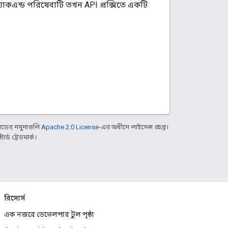
্যাকএন্ড পরিষেবাটি তখন API প্রক্সিতে একটি
ডের নমুনাগুলি
Apache 2.0 License
-এর অধীনে লাইসেন্স প্রাপ্ত।
্ড ট্রেডমার্ক।
রিসোর্স
এক নজরে ডেভেলপার টুল পৃষ্ঠা