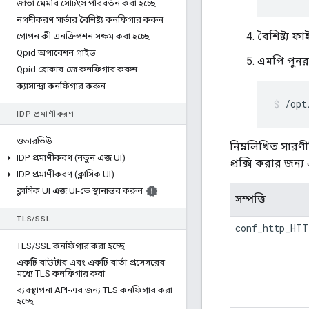
জাভা মেমরি সেটিংস পরিবর্তন করা হচ্ছে
নগদীকরণ সার্ভার বৈশিষ্ট্য কনফিগার করুন
বৈশিষ্ট্য 
গোপন কী এনক্রিপশন সক্ষম করা হচ্ছে
Qpid অপারেশন গাইড
এমপি পুনরা
Qpid ব্রোকার-জে কনফিগার করুন
ক্যাসান্দ্রা কনফিগার করুন
/opt
IDP প্রমাণীকরণ
ওভারভিউ
নিম্নলিখিত সারণ
IDP প্রমাণীকরণ (নতুন এজ UI)
প্রক্সি করার জন
IDP প্রমাণীকরণ (ক্লাসিক UI)
ক্লাসিক UI এজ UI-তে স্থানান্তর করুন
সম্পত্তি
TLS
/
SSL
conf_http_HTT
TLS
/
SSL কনফিগার করা হচ্ছে
একটি রাউটার এবং একটি বার্তা প্রসেসরের
মধ্যে TLS কনফিগার করা
ব্যবস্থাপনা API-এর জন্য TLS কনফিগার করা
হচ্ছে