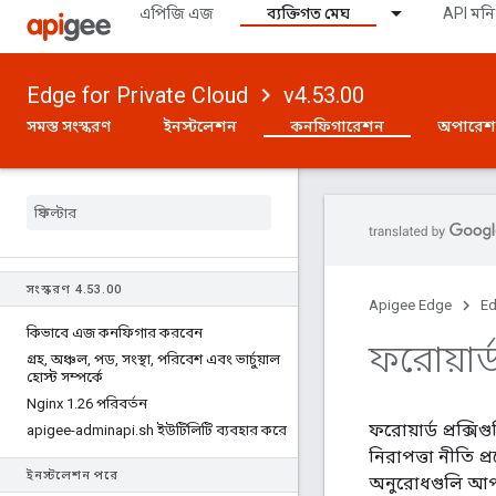
এপিজি এজ
ব্যক্তিগত মেঘ
API মনি
Edge for Private Cloud
v4.53.00
সমস্ত সংস্করণ
ইনস্টলেশন
কনফিগারেশন
অপারে
সংস্করণ 4
.
53
.
00
Apigee Edge
Ed
কিভাবে এজ কনফিগার করবেন
ফরোয়ার্
গ্রহ
,
অঞ্চল
,
পড
,
সংস্থা
,
পরিবেশ এবং ভার্চুয়াল
হোস্ট সম্পর্কে
Nginx 1
.
26 পরিবর্তন
ফরোয়ার্ড প্রক্স
apigee-adminapi
.
sh ইউটিলিটি ব্যবহার করে
নিরাপত্তা নীতি প
ইনস্টলেশন পরে
অনুরোধগুলি আপনা