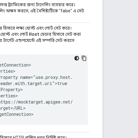
স্ত ট্র্যাফিকের জন্য টানেলিং ব্যবহার করে।
িং অক্ষম করতে, এই বৈশিষ্ট্যটিকে "false" এ সেট
 হিসাবে লক্ষ্য হোস্ট এবং পোর্ট সেট করে।
Host
ি হোস্ট এবং পোর্ট
হেডার হিসাবে সেট করা
র টার্গেট এন্ডপয়েন্টে এই সম্পত্তি সেট করতে
tConnection>

rties>

roperty name="use.proxy.host.

eader.with.target.uri">true

Property>

erties>

ttps://mocktarget.apigee.net/

rget</URL>

getConnection>
াবে HTTP প্রক্সির ধরন নির্দিষ্ট করে।