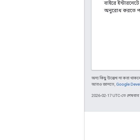
বাইরে ইন্টারনেটে
অনুরোধ করতে পা
অন্য কিছু উল্লেখ না করা থাকলে,
আরও জানতে,
Google Devel
2026-02-17 UTC-তে শেষবা
Apigee সম্পর্কে
We're part of Google