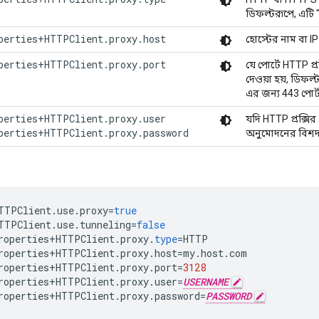
ডিফল্টরূপে, এটি 
perties+HTTPClient.proxy.host
হোস্টের নাম বা IP
perties+HTTPClient.proxy.port
যে পোর্টে HTTP প্রক
দেওয়া হয়, ডিফল
এর জন্য 443 পোর্
perties+HTTPClient.proxy.user

যদি HTTP প্রক্সি
perties+HTTPClient.proxy.password
অনুমোদনের বিশদ প
TTPClient
.
use
.
proxy
=
true
TTPClient
.
use
.
tunneling
=
false
roperties
+
HTTPClient
.
proxy
.
type
=
HTTP
roperties
+
HTTPClient
.
proxy
.
host
=
my
.
host
.
com
roperties
+
HTTPClient
.
proxy
.
port
=
3128
roperties
+
HTTPClient
.
proxy
.
user
=
USERNAME
roperties
+
HTTPClient
.
proxy
.
password
=
PASSWORD