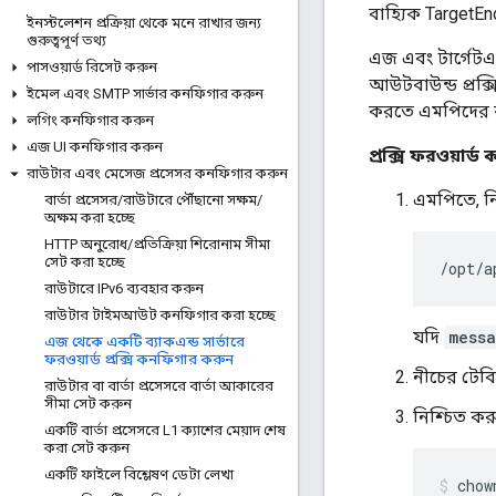
বাহ্যিক TargetEnd
ইনস্টলেশন প্রক্রিয়া থেকে মনে রাখার জন্য
গুরুত্বপূর্ণ তথ্য
এজ এবং টার্গেটএ
পাসওয়ার্ড রিসেট করুন
আউটবাউন্ড প্রক্স
ইমেল এবং SMTP সার্ভার কনফিগার করুন
করতে এমপিদের 
লগিং কনফিগার করুন
এজ UI কনফিগার করুন
প্রক্সি ফরওয়া
রাউটার এবং মেসেজ প্রসেসর কনফিগার করুন
এমপিতে, নি
বার্তা প্রসেসর
/
রাউটারে পৌঁছানো সক্ষম
/
অক্ষম করা হচ্ছে
HTTP অনুরোধ
/
প্রতিক্রিয়া শিরোনাম সীমা
সেট করা হচ্ছে
/opt/a
রাউটারে IPv6 ব্যবহার করুন
রাউটার টাইমআউট কনফিগার করা হচ্ছে
যদি
messa
এজ থেকে একটি ব্যাকএন্ড সার্ভারে
ফরওয়ার্ড প্রক্সি কনফিগার করুন
নীচের টেবিল
রাউটার বা বার্তা প্রসেসরে বার্তা আকারের
সীমা সেট করুন
নিশ্চিত কর
একটি বার্তা প্রসেসরে L1 ক্যাশের মেয়াদ শেষ
করা সেট করুন
একটি ফাইলে বিশ্লেষণ ডেটা লেখা
chow