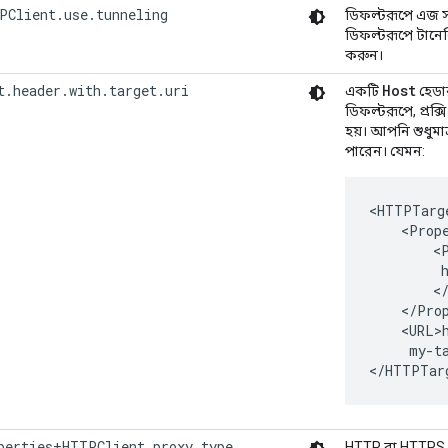
PClient.use.tunneling
ডিফল্টরূপে এজ সম
ডিফল্টরূপে টানেল
করুন।
t.header.with.target.uri
Host
একটি
হেডার
ডিফল্টরূপে, প্রক্স
হয়। আপনি শুধুমাত্
পারেন। যেমন:
<HTTPTarge
    <Prope
        <P
         h
        </
    </Prop
    <URL>h
     my-ta
</HTTPTar
perties+HTTPClient.proxy.type
HTTP বা HTTPS হিস