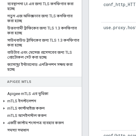
ব্যবস্থাপনা UI এর জন্য TLS কনফিগার করা
conf_http_HTT
হচ্ছে
নতুন এজ অভিজ্ঞতার জন্য TLS কনফিগার
করা হচ্ছে
use.proxy.hos
উত্তরগামী ট্রাফিকের জন্য TLS 1
.
3 কনফিগার
করা হচ্ছে
সাউথবাউড ট্রাফিকের জন্য TLS 1
.
3 কনফিগার
করা হচ্ছে
রাউটার এবং মেসেজ প্রসেসরের জন্য TLS
প্রোটোকল সেট করা হচ্ছে
ক্যাসান্ড্রা ইন্টারনোড এনক্রিপশন সক্ষম করা
হচ্ছে
APIGEE M
TLS
Apigee m
TLS এর ভূমিকা
m
TLS ইনস্টলেশন
m
TLS কাস্টমাইজ করুন
m
TLS আনইনস্টল করুন
একটি কাস্টম শংসাপত্র ব্যবহার করুন
সমস্যা সমাধান
conf/http.pro