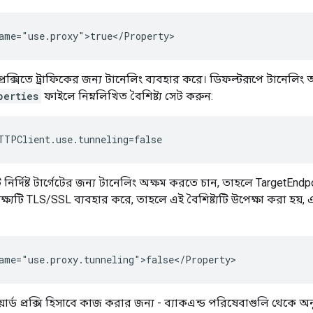
ame="use.proxy">true</Property>
রক্সিতে ট্রাফিকের জন্য টানেলিং ব্যবহার করে। ডিফল্টরূপে টানেলিং
perties
ফাইলে নিম্নলিখিত বৈশিষ্ট্য সেট করুন:
TTPClient.use.tunneling=false
র্দিষ্ট টার্গেটের জন্য টানেলিং অক্ষম করতে চান, তাহলে TargetEnd
্ষ্যটি TLS/SSL ব্যবহার করে, তাহলে এই বৈশিষ্ট্যটি উপেক্ষা করা হয়, এ
ame="use.proxy.tunneling">false</Property>
্ড প্রক্সি হিসাবে কাজ করার জন্য - ব্যাকএন্ড পরিষেবাগুলি থেকে অ