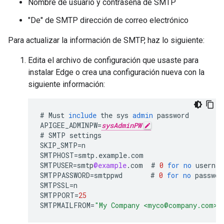
Nombre de usuario y contraseña de SMTP
"De" de SMTP dirección de correo electrónico
Para actualizar la información de SMTP, haz lo siguiente:
Edita el archivo de configuración que usaste para
instalar Edge o crea una configuración nueva con la
siguiente información:
#
Must
include
the
sys
admin
password
APIGEE_ADMINPW
=
sysAdminPW
#
SMTP
settings
SKIP_SMTP
=
n
SMTPHOST
=
smtp
.
example
.
com
SMTPUSER
=
smtp
@example
.
com
#
0
for
no
usernam
SMTPPASSWORD
=
smtppwd
#
0
for
no
passwor
SMTPSSL
=
n
SMTPPORT
=
25
SMTPMAILFROM
=
"My Company <myco@company.com>"