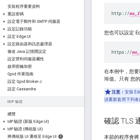
安裝程序重要資料
http://
ms_I
重設密碼
設定電子郵件和 SMTP 伺服器
設定記錄功能
您也可以設定 Ed
設定 Edge UI
設定路由器和訊息處理器
修改 Java 記憶體設定
https://
ms_
設定營利伺服器屬性
啟用密鑰加密
在本例中，您要將
Qpid 作業指南
埠值。只有 您
設定 Qpid Broker-J
設定 Cassandra
注意：
安裝 E
須重新套用下列各
ID
P 驗證
總覽
確認 TLS
Id
P 驗證 (新版 Edge UI)
Id
P 驗證 (傳統版 UI)
將傳統版 UI 遷移至 Edge UI
本節的程序會將 