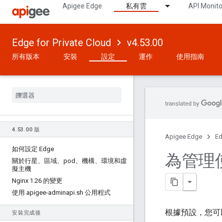
Apigee Edge
私有雲
API Monito
Edge for Private Cloud
v4.53.00
所有版本
安裝
設定
運作
使用指南
4
.
53
.
00 版
Apigee Edge
Ed
如何設定 Edge
為管理使
關於行星、區域、pod、機構、環境和虛
擬主機
Nginx 1
.
26 的變更
使用 apigee-adminapi
.
sh 公用程式
根據預設，您可以使
安裝完成後