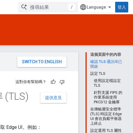
/
登入
這個頁面中的內容
。
確認 TLS 通訊埠已
開啟
設定 TLS
使用設定檔設定
這對你有幫助嗎？
TLS
TLS)
針對支援 FIPS 的
作業系統使用
提供意見
PKCS12 金鑰庫
在傳輸層安全標準
(TLS) 時設定 Edge
UI 會在負載平衡器
上終止
 Edge UI。例如：
設定選用 TLS 屬性