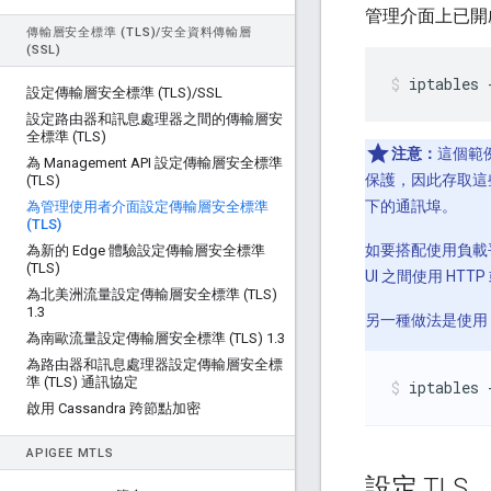
管理介面上已開
傳輸層安全標準 (TLS)
/
安全資料傳輸層
(SSL)
iptables 
設定傳輸層安全標準 (TLS)
/
SSL
設定路由器和訊息處理器之間的傳輸層安
全標準 (TLS)
注意：
這個範例
為 Management API 設定傳輸層安全標準
保護，因此存取這些通
(TLS)
下的通訊埠。
為管理使用者介面設定傳輸層安全標準
(TLS)
如要搭配使用負載平
為新的 Edge 體驗設定傳輸層安全標準
(TLS)
UI 之間使用 HTTP
為北美洲流量設定傳輸層安全標準 (TLS)
1
.
3
另一種做法是使用
為南歐流量設定傳輸層安全標準 (TLS) 1
.
3
為路由器和訊息處理器設定傳輸層安全標
準 (TLS) 通訊協定
iptables 
啟用 Cassandra 跨節點加密
APIGEE M
TLS
設定 TLS