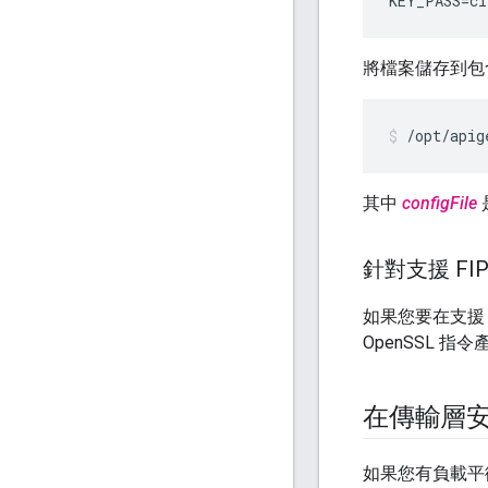
KEY_PASS
=
cl
將檔案儲存到包
/opt/apig
其中
configFile
針對支援 FI
如果您要在支援 FI
OpenSSL 指令
在傳輸層安全
如果您有負載平衡