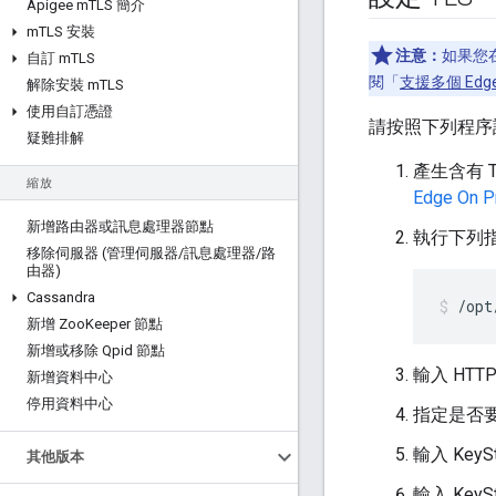
Apigee m
TLS 簡介
m
TLS 安裝
注意：
如果您在
自訂 m
TLS
閱「
支援多個 Edg
解除安裝 m
TLS
使用自訂憑證
請按照下列程序設定
疑難排解
產生含有 
縮放
Edge On 
新增路由器或訊息處理器節點
執行下列指
移除伺服器 (管理伺服器
/
訊息處理器
/
路
由器)
Cassandra
/opt
新增 Zoo
Keeper 節點
新增或移除 Qpid 節點
輸入 HTT
新增資料中心
停用資料中心
指定是否要
輸入 Key
其他版本
輸入 Key