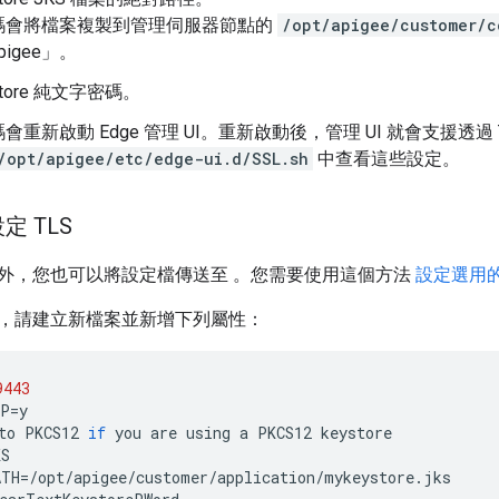
碼會將檔案複製到管理伺服器節點的
/opt/apigee/customer/c
igee」。
Store 純文字密碼。
會重新啟動 Edge 管理 UI。重新啟動後，管理 UI 就會支援透過 
/opt/apigee/etc/edge-ui.d/SSL.sh
中查看這些設定。
 TLS
外，您也可以將設定檔傳送至 。您需要使用這個方法
設定選用的 
，請建立新檔案並新增下列屬性：
9443
TP
=
y
to
PKCS12
if
you
are
using
a
PKCS12
keystore
KS
ATH
=
/
opt
/
apigee
/
customer
/
application
/
mykeystore
.
jks