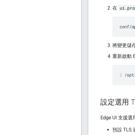
在
ui.pro
conf/a
將變更儲
重新啟動 Ed
/opt
設定選用 T
Edge UI 支
預設 TLS