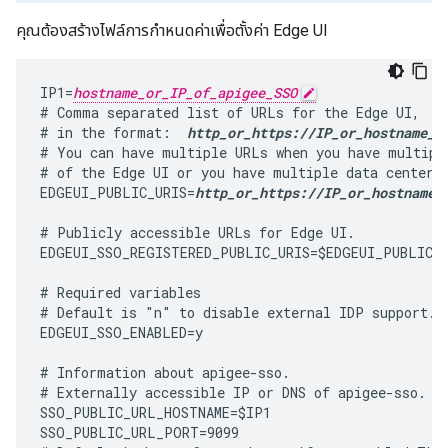
คุณต้องสร้างไฟล์การกำหนดค่าเพื่อตั้งค่า Edge UI
IP1=
hostname_or_IP_of_apigee_SSO
# Comma separated list of URLs for the Edge UI,

# in the format:  
http_or_https://IP_or_hostname_o
# You can have multiple URLs when you have multiple
# of the Edge UI or you have multiple data centers.
EDGEUI_PUBLIC_URIS=
http_or_https://IP_or_hostname_
# Publicly accessible URLs for Edge UI.

EDGEUI_SSO_REGISTERED_PUBLIC_URIS=$EDGEUI_PUBLIC_U
# Required variables

# Default is "n" to disable external IDP support.

EDGEUI_SSO_ENABLED=y

# Information about apigee-sso.

# Externally accessible IP or DNS of apigee-sso.

SSO_PUBLIC_URL_HOSTNAME=$IP1

SSO_PUBLIC_URL_PORT=9099
