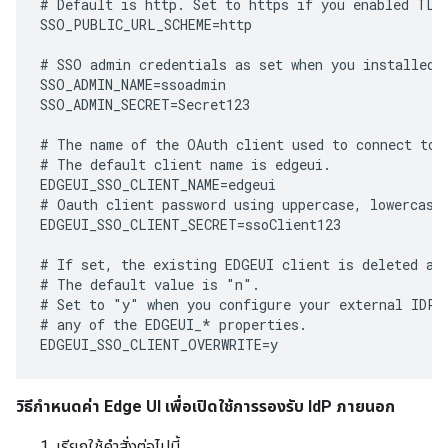
# Default is http. Set to https if you enabled TLS 
SSO_PUBLIC_URL_SCHEME=http

# SSO admin credentials as set when you installed a
SSO_ADMIN_NAME=ssoadmin

SSO_ADMIN_SECRET=Secret123

# The name of the OAuth client used to connect to a
# The default client name is edgeui.

EDGEUI_SSO_CLIENT_NAME=edgeui

# Oauth client password using uppercase, lowercase,
EDGEUI_SSO_CLIENT_SECRET=ssoClient123

# If set, the existing EDGEUI client is deleted and
# The default value is "n".

# Set to "y" when you configure your external IDP a
# any of the EDGEUI_* properties.

วิธีกำหนดค่า Edge UI เพื่อเปิดใช้การรองรับ IdP ภายนอก
เรียกใช้คำสั่งต่อไปนี้