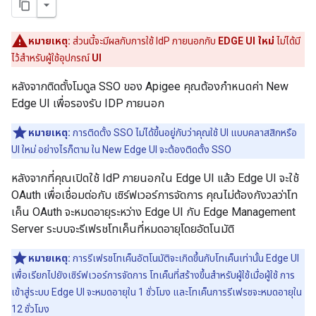
หมายเหตุ:
ส่วนนี้จะมีผลกับการใช้ IdP ภายนอกกับ
EDGE UI ใหม่
ไม่ได้มี
ไว้สำหรับผู้ใช้อุปกรณ์
UI
หลังจากติดตั้งโมดูล SSO ของ Apigee คุณต้องกำหนดค่า New
Edge UI เพื่อรองรับ IDP ภายนอก
หมายเหตุ:
การติดตั้ง SSO ไม่ได้ขึ้นอยู่กับว่าคุณใช้ UI แบบคลาสสิกหรือ
UI ใหม่ อย่างไรก็ตาม ใน New Edge UI จะต้องติดตั้ง SSO
หลังจากที่คุณเปิดใช้ IdP ภายนอกใน Edge UI แล้ว Edge UI จะใช้
OAuth เพื่อเชื่อมต่อกับ เซิร์ฟเวอร์การจัดการ คุณไม่ต้องกังวลว่าโท
เค็น OAuth จะหมดอายุระหว่าง Edge UI กับ Edge Management
Server ระบบจะรีเฟรชโทเค็นที่หมดอายุโดยอัตโนมัติ
หมายเหตุ:
การรีเฟรชโทเค็นอัตโนมัติจะเกิดขึ้นกับโทเค็นเท่านั้น Edge UI
เพื่อเรียกไปยังเซิร์ฟเวอร์การจัดการ โทเค็นที่สร้างขึ้นสำหรับผู้ใช้เมื่อผู้ใช้ การ
เข้าสู่ระบบ Edge UI จะหมดอายุใน 1 ชั่วโมง และโทเค็นการรีเฟรชจะหมดอายุใน
12 ชั่วโมง