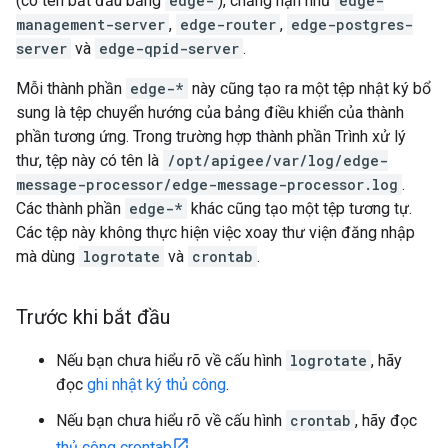
(có tên bắt đầu bằng
edge-
), chẳng hạn như
edge-
management-server
,
edge-router
,
edge-postgres-
server
và
edge-qpid-server
.
Mỗi thành phần
edge-*
này cũng tạo ra một tệp nhật ký bổ
sung là tệp chuyển hướng của bảng điều khiển của thành
phần tương ứng. Trong trường hợp thành phần Trình xử lý
thư, tệp này có tên là
/opt/apigee/var/log/edge-
message-processor/edge-message-processor.log
.
Các thành phần
edge-*
khác cũng tạo một tệp tương tự.
Các tệp này không thực hiện việc xoay thư viện đăng nhập
mà dùng
logrotate
và
crontab
.
Trước khi bắt đầu
Nếu bạn chưa hiểu rõ về cấu hình
logrotate
, hãy
đọc
ghi nhật ký thủ công
.
Nếu bạn chưa hiểu rõ về cấu hình
crontab
, hãy đọc
thủ công crontab
.