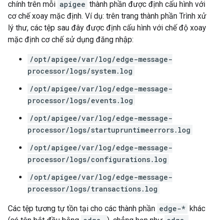
chính trên mỗi
apigee
thành phần được định cấu hình với
cơ chế xoay mặc định. Ví dụ: trên trang thành phần Trình xử
lý thư, các tệp sau đây được định cấu hình với chế độ xoay
mặc định cơ chế sử dụng đăng nhập:
/opt/apigee/var/log/edge-message-
processor/logs/system.log
/opt/apigee/var/log/edge-message-
processor/logs/events.log
/opt/apigee/var/log/edge-message-
processor/logs/startupruntimeerrors.log
/opt/apigee/var/log/edge-message-
processor/logs/configurations.log
/opt/apigee/var/log/edge-message-
processor/logs/transactions.log
Các tệp tương tự tồn tại cho các thành phần
edge-*
khác