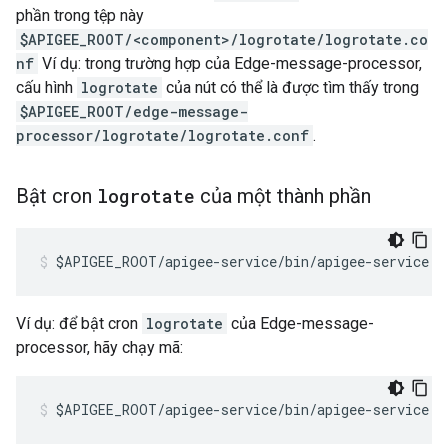
phần trong tệp này
$APIGEE_ROOT/<component>/logrotate/logrotate.co
nf
Ví dụ: trong trường hợp của Edge-message-processor,
cấu hình
logrotate
của nút có thể là được tìm thấy trong
$APIGEE_ROOT/edge-message-
processor/logrotate/logrotate.conf
.
Bật cron
logrotate
của một thành phần
$APIGEE_ROOT/apigee-service/bin/apigee-service <
Ví dụ: để bật cron
logrotate
của Edge-message-
processor, hãy chạy mã:
$APIGEE_ROOT/apigee-service/bin/apigee-service e