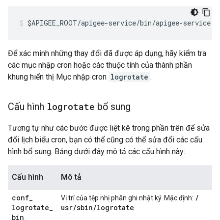
$APIGEE_ROOT/apigee-service/bin/apigee-service e
Để xác minh những thay đổi đã được áp dụng, hãy kiểm tra
các mục nhập cron hoặc các thuộc tính của thành phần
khung hiển thị Mục nhập cron
logrotate
.
Cấu hình
logrotate
bổ sung
Tương tự như các bước được liệt kê trong phần trên để sửa
đổi lịch biểu cron, bạn có thể cũng có thể sửa đổi các cấu
hình bổ sung. Bảng dưới đây mô tả các cấu hình này:
Cấu hình
Mô tả
conf
_
/
Vị trí của tệp nhị phân ghi nhật ký. Mặc định:
logrotate
_
usr
/
sbin
/
logrotate
bin
_