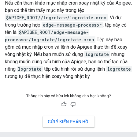
Nếu cần tham khảo mục nhập cron xoay nhật ký của Apigee,
bạn có thể tìm thấy mục này trong tệp
$APIGEE_ROOT/
/logrotate/logrotate.cron
. Ví dụ:
trong trường hợp
edge-message-processor
, tệp này có
tên là
$APIGEE_ROOT/edge-message-
processor/logrotate/logrotate.cron
Tệp này bao
gồm cả mục nhập cron và lệnh do Apigee thực thi để xoay
vòng nhật ký. Nếu bạn muốn sử dụng
logrotate
nhưng
không muốn dùng cấu hình của Apigee, bạn có thể tạo của
riêng
logrotate
tệp cấu hình rồi sử dụng lệnh
logrotate
tương tự để thực hiện xoay vòng nhật ký.
Thông tin này có hữu ích không cho bạn không?
GỬI Ý KIẾN PHẢN HỒI