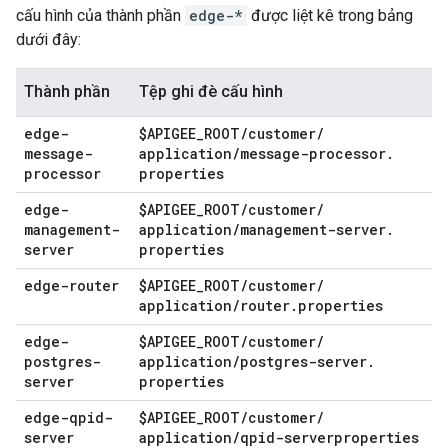
cấu hình của thành phần
edge-*
được liệt kê trong bảng
dưới đây:
Thành phần
Tệp ghi đè cấu hình
edge-
$APIGEE
_
ROOT
/
customer
/
message-
application
/
message-processor
.
processor
properties
edge-
$APIGEE
_
ROOT
/
customer
/
management-
application
/
management-server
.
server
properties
edge-router
$APIGEE
_
ROOT
/
customer
/
application
/
router
.
properties
edge-
$APIGEE
_
ROOT
/
customer
/
postgres-
application
/
postgres-server
.
server
properties
edge-qpid-
$APIGEE
_
ROOT
/
customer
/
server
application
/
qpid-serverproperties