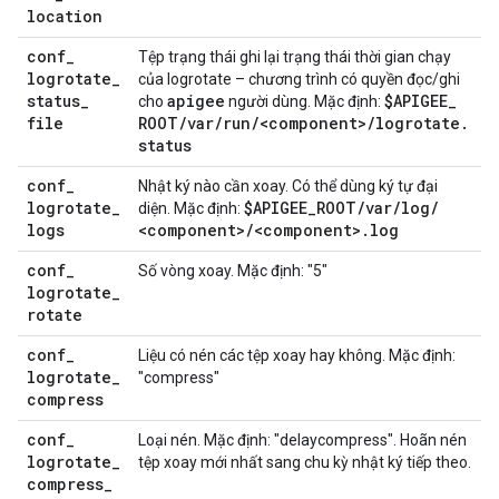
location
conf
_
Tệp trạng thái ghi lại trạng thái thời gian chạy
logrotate
_
của logrotate – chương trình có quyền đọc/ghi
status
_
apigee
$APIGEE
_
cho
người dùng. Mặc định:
file
ROOT
/
var
/
run
/
<component>
/
logrotate
.
status
conf
_
Nhật ký nào cần xoay. Có thể dùng ký tự đại
logrotate
_
$APIGEE
_
ROOT
/
var
/
log
/
diện. Mặc định:
logs
<component>
/
<component>
.
log
conf
_
Số vòng xoay. Mặc định: "5"
logrotate
_
rotate
conf
_
Liệu có nén các tệp xoay hay không. Mặc định:
logrotate
_
"compress"
compress
conf
_
Loại nén. Mặc định: "delaycompress". Hoãn nén
logrotate
_
tệp xoay mới nhất sang chu kỳ nhật ký tiếp theo.
compress
_