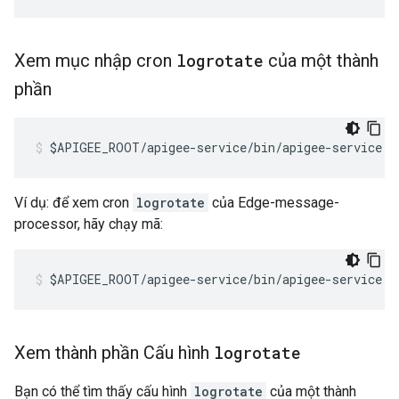
Xem mục nhập cron
logrotate
của một thành
phần
$APIGEE_ROOT/apigee-service/bin/apigee-service <
Ví dụ: để xem cron
logrotate
của Edge-message-
processor, hãy chạy mã:
$APIGEE_ROOT/apigee-service/bin/apigee-service e
Xem thành phần Cấu hình
logrotate
Bạn có thể tìm thấy cấu hình
logrotate
của một thành