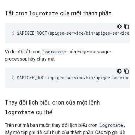
Tắt cron
logrotate
của một thành phần
$APIGEE_ROOT/apigee-service/bin/apigee-service <
Ví dụ: để tắt cron
logrotate
của Edge-message-
processor, hãy chạy mã:
$APIGEE_ROOT/apigee-service/bin/apigee-service e
Thay đổi lịch biểu cron của một lệnh
logrotate
cụ thể
Trên nút mà bạn muốn thay đổi lịch biểu cron
logrotate
,
hãy mở tệp ghi đè cấu hình của thành phần. Các tệp ghi đè