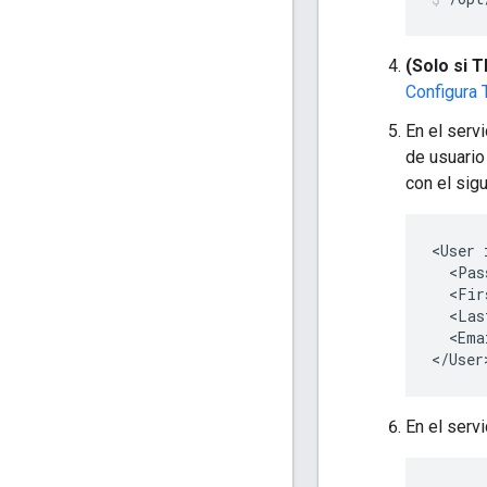
(Solo si T
Configura 
En el serv
de usuario
con el sig
<User 
  <Pas
  <Fir
  <Las
  <Ema
</User
En el serv