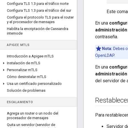
Configura TLS 1
.
3 para el tráfico norte
Configura TLS 1
.
3 para el tráfico del sur
Este coman
Configura el protocolo TLS para el router
y el procesador de mensajes
En una
configur
Habilita la encriptación de Cassandra
administració
internode
contraseña.
APIGEE M
TLS
Nota:
Debes co
OpenLDAP.
Introducción a Apigee m
TLS
Instalación de m
TLS
En una
configur
Personalizar m
TLS
administración
Cómo desinstalar m
TLS
del servidor de 
Usa un certificado personalizado
Solución de problemas
Restablecer
ESCALAMIENTO
Agrega un router o un nodo del
Para restablecer
procesador de mensajes
Quita un servidor (servidor de
Servidor d