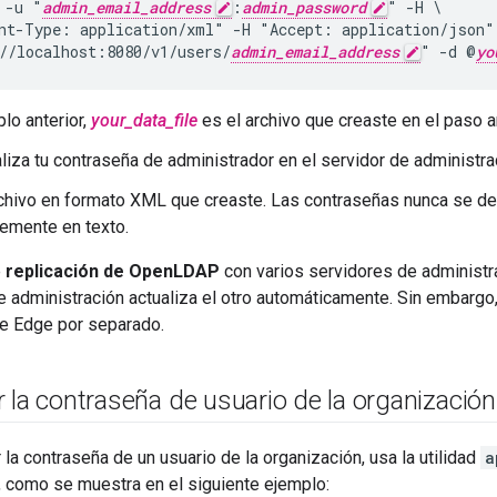
 -u "
admin_email_address
:
admin_password
" -H \

nt-Type: application/xml" -H "Accept: application/json"
//localhost:8080/v1/users/
admin_email_address
" -d @
yo
plo anterior,
your_data_file
es el archivo que creaste en el paso an
liza tu contraseña de administrador en el servidor de administra
rchivo en formato XML que creaste. Las contraseñas nunca se d
emente en texto.
e
replicación de OpenLDAP
con varios servidores de administra
e administración actualiza el otro automáticamente. Sin embargo
de Edge por separado.
 la contraseña de usuario de la organización
 la contraseña de un usuario de la organización, usa la utilidad
a
, como se muestra en el siguiente ejemplo: