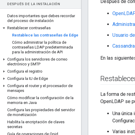
Después de compl
DESPUÉS DE LA INSTALACIÓN
OpenLDA
Datos importantes que debes recordar
del proceso de instalación
Administr
Restablecer contraseñas
Usuario de
Restablece las contraseñas de Edge
Cómo administrar la política de
Cassandra
contraseñas LDAP predeterminada
para la administración de API
En las siguiente
Configura los servidores de correo
electrónico y SMTP
Configura el registro
Restablece
Configura la IU de Edge
Configura el router y el procesador de
mensajes
La forma de res
Cómo modificar la configuración de la
OpenLDAP se pue
memoria en Java
Configura las propiedades del servidor
Una única 
de monetización
Configurac
Habilita la encriptación de claves
secretas
Varias ins
Guía de operaciones de Qpid