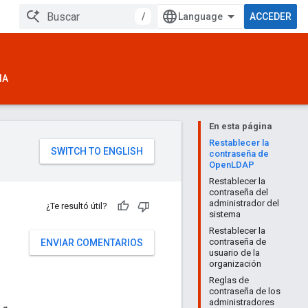
/
ACCEDER
IA
En esta página
Restablecer la
contraseña de
OpenLDAP
Restablecer la
contraseña del
administrador del
¿Te resultó útil?
sistema
Restablecer la
contraseña de
ENVIAR COMENTARIOS
usuario de la
organización
Reglas de
contraseña de los
administradores