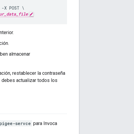
 -X POST \

ur_data_file
terior.
ción.
eben almacenar
ción, restablecer la contraseña
, debes actualizar todos los
pigee-servce
para Invoca