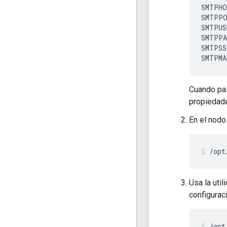
SMTPHO
SMTPPO
SMTPUS
SMTPPA
SMTPSS
SMTPMA
Cuando pas
propiedade
En el nodo 
/opt
Usa la util
configurac
/opt