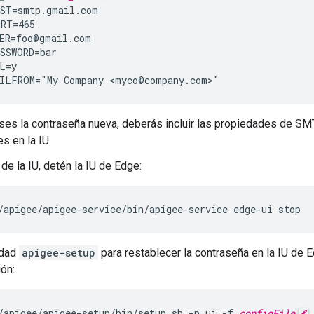
ST=smtp.gmail.com

RT=465

ER=foo@gmail.com

SSWORD=bar

L=y

ILFROM="My Company <myco@company.com>"
es la contraseña nueva, deberás incluir las propiedades de SMT
s en la IU.
de la IU, detén la IU de Edge:
/apigee/apigee-service/bin/apigee-service edge-ui stop
idad
apigee-setup
para restablecer la contraseña en la IU de 
ión:
/apigee/apigee-setup/bin/setup.sh -p ui -f 
configFile