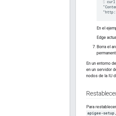
curl
"Conte
"http:
En el ejem
Edge actua
Borra el a
permanent
En un entorno d
en un servidor d
nodos de la IU 
Restablecer
Para restablecer
apigee-setup