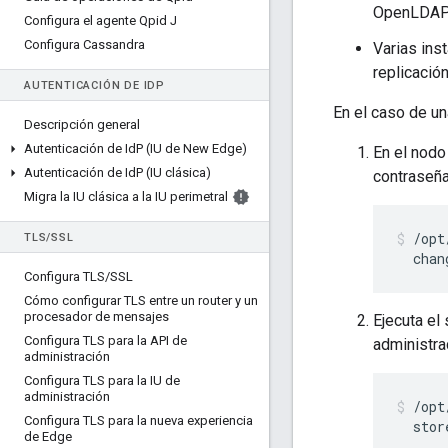
OpenLDAP l
Configura el agente Qpid J
Configura Cassandra
Varias ins
replicació
AUTENTICACIÓN DE ID
P
En el caso de un
Descripción general
Autenticación de Id
P (IU de New Edge)
En el nodo
Autenticación de Id
P (IU clásica)
contraseña
Migra la IU clásica a la IU perimetral
/opt
TLS
/
SSL
  chan
Configura TLS
/
SSL
Cómo configurar TLS entre un router y un
procesador de mensajes
Ejecuta el
Configura TLS para la API de
administra
administración
Configura TLS para la IU de
administración
/opt
Configura TLS para la nueva experiencia
  stor
de Edge