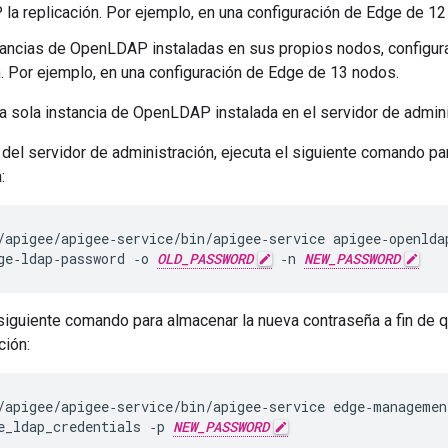
a replicación. Por ejemplo, en una configuración de Edge de 12
tancias de OpenLDAP instaladas en sus propios nodos, config
n. Por ejemplo, en una configuración de Edge de 13 nodos.
a sola instancia de OpenLDAP instalada en el servidor de administ
 del servidor de administración, ejecuta el siguiente comando 
:
/apigee/apigee‑service/bin/apigee‑service apigee‑openldap
ge‑ldap‑password ‑o 
OLD_PASSWORD
 ‑n 
NEW_PASSWORD
 siguiente comando para almacenar la nueva contraseña a fin de 
ción:
/apigee/apigee‑service/bin/apigee‑service edge‑management
e_ldap_credentials ‑p 
NEW_PASSWORD