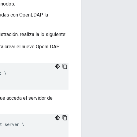
 nodos.
uradas con OpenLDAP la
ración, realiza la lo siguiente:
para crear el nuevo OpenLDAP
 \ 

que acceda el servidor de
‑server \ 
