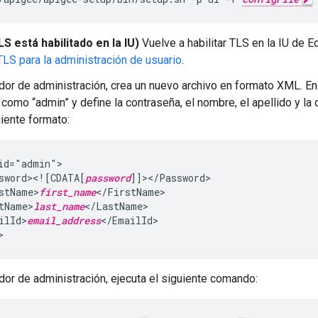
LS está habilitado en la IU)
Vuelve a habilitar TLS en la IU de
TLS para la administración de usuario
.
idor de administración, crea un nuevo archivo en formato XML. En
 como “admin” y define la contraseña, el nombre, el apellido y la 
uiente formato:
id="admin">

sword><![CDATA[
password
]]></Password>

stName>
first_name
</FirstName>

tName>
last_name
</LastName>

ilId>
email_address
</EmailId>

>
idor de administración, ejecuta el siguiente comando: