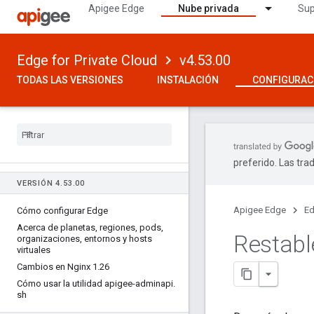
Apigee Edge
Nube privada
Sup
Edge for Private Cloud
v4.53.00
TODAS LAS VERSIONES
INSTALACIÓN
CONFIGURAC
preferido. Las tra
VERSIÓN 4
.
53
.
00
Apigee Edge
Ed
Cómo configurar Edge
Acerca de planetas
,
regiones
,
pods
,
Restabl
organizaciones
,
entornos y hosts
virtuales
Cambios en Nginx 1
.
26
Cómo usar la utilidad apigee-adminapi
.
sh