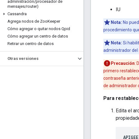
administración
/
procesador de
mensajes
/
router)
IU
Cassandra
Agrega nodos de Zoo
Keeper
Nota:
No puede
Cómo agregar o quitar nodos Qpid
procedimiento que 
Cómo agregar un centro de datos
Nota:
Si habil
Retirar un centro de datos
administrador del
Otras versiones
Precaución
: 
primero restablece
contraseña anterio
de administrador 
Para restablece
Edita el a
propiedad
APIGEE