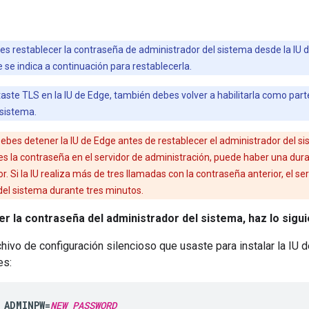
s restablecer la contraseña de administrador del sistema desde la IU 
se indica a continuación para restablecerla.
itaste TLS en la IU de Edge, también debes volver a habilitarla como par
 sistema.
Debes detener la IU de Edge antes de restablecer el administrador del 
s la contraseña en el servidor de administración, puede haber una durant
r. Si la IU realiza más de tres llamadas con la contraseña anterior, el 
del sistema durante tres minutos.
r la contraseña del administrador del sistema, haz lo sigui
rchivo de configuración silencioso que usaste para instalar la IU 
es:
_ADMINPW=
NEW_PASSWORD