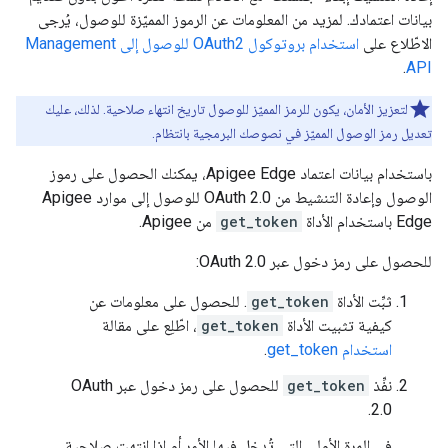
بيانات اعتمادك. لمزيد من المعلومات عن الرموز المميّزة للوصول، يُرجى
الاطّلاع على
استخدام بروتوكول OAuth2 للوصول إلى Management
.
API
لتعزيز الأمان، يكون للرمز المميّز للوصول تاريخ انتهاء صلاحية. لذلك، عليك
تعديل رمز الوصول المميّز في نصوصك البرمجية بانتظام.
باستخدام بيانات اعتماد Apigee Edge، يمكنك الحصول على رموز
الوصول وإعادة التنشيط من OAuth 2.0 للوصول إلى موارد Apigee
Edge باستخدام الأداة
get_token
من Apigee.
للحصول على رمز دخول عبر OAuth 2.0:
ثبِّت الأداة
get_token
. للحصول على معلومات عن
كيفية تثبيت الأداة
get_token
، اطّلِع على مقالة
استخدام get_token
.
نفِّذ
get_token
للحصول على رمز دخول عبر OAuth
2.0.
في المرة الأولى التي تُدخل فيها الأمر أو إذا انتهت صلاحية