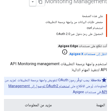
Monitoring Management
على هذه الصفحة
حصص طلبات البيانات من واجهة برمجة التطبيقات
استخدام curl
الحصول على رمز دخول عبر OAuth 2.0
أنت تطّلع على مستندات
Apigee Edge
.
info
انتقِل إلى
مستندات Apigee X
.
استخدِم واجهة برمجة التطبيقات API Monitoring management
API لتنفيذ المهام التالية:
ملاحظة
: يجب توفُّر رموز OAuth لتفويض واجهة برمجة التطبيقات. لمزيد من
المعلومات، يُرجى الاطّلاع على
استخدام OAuth2 للوصول إلى Management
API
في مستندات Apigee.
المهمة
مزيد من المعلومات