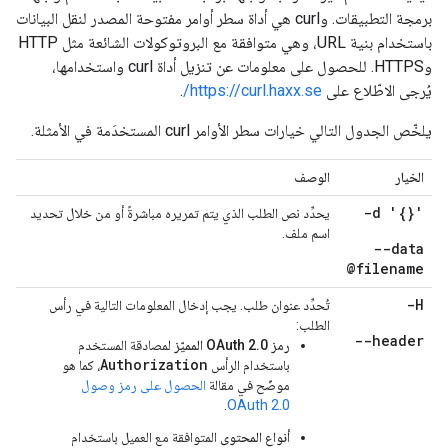
برمجة التطبيقات. وcurl هي أداة سطر أوامر مفتوحة المصدر لنقل البيانات
باستخدام بنية URL، وهي متوافقة مع البروتوكولات الشائعة مثل HTTP
وHTTPS. للحصول على معلومات عن تنزيل أداة curl واستخدامها،
يُرجى الاطّلاع على
https://curl.haxx.se/
.
يلخّص الجدول التالي خيارات سطر الأوامر curl المستخدَمة في الأمثلة.
الخيار
الوصف
-d '{
}'
يحدِّد نص الطلب الذي يتم تمريره مباشرةً أو من خلال تحديد
اسم ملف.
--data
@filename
-H
تُحدِّد عنوان طلب. يجب إدخال المعلومات التالية في رأس
الطلب:
--header
رمز OAuth 2.0 المميّز
لمصادقة المستخدم
Authorization
باستخدام الرأس
، كما هو
موضّح في مقالة
الحصول على رمز وصول
.
OAuth 2.0
أنواع المحتوى
المتوافقة مع العميل باستخدام