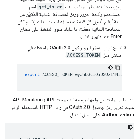
رمز إعادة التنشيط، سيطلب منك
get_token
اسم
المستخدم وكلمة المرور ورمز المصادقة الثنائية المكوّن من
ستة أرقام. أدخِل كل قيمة عندما يُطلب منك ذلك. إذا لم تكن
المصادقة الثنائية مفعّلة، ما عليك سوى الضغط على مفتاح
Enter عند ظهور الطلب.
انسخ الرمز المميّز لبروتوكول OAuth 2.0 واحفظه في
متغيّر، مثل
ACCESS_TOKEN
:
export
ACCESS_TOKEN
=
eyJhbGciOiJSUzI1NiJ9
.
eyJq
عند طلب بيانات من واجهة برمجة التطبيقات API Monitoring API،
عليك تمرير رمز الوصول OAuth 2.0 في رأس HTTP باستخدام الرأس
Authorization
. على سبيل المثال: