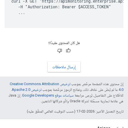
curl -X GET "https://apimonitoring.enterprise.apig
   -H "Authorization: Bearer $ACCESS_TOKEN" 

هل كان المحتوى مفيدًا؟
إرسال ملاحظات
إنّ محتوى هذه الصفحة مرخّص بموجب
ترخيص Creative Commons Attribution
4.0‏
ما لم يُنصّ على خلاف ذلك، ونماذج الرموز مرخّصة بموجب
ترخيص Apache 2.0‏
.
للاطّلاع على التفاصيل، يُرجى مراجعة
سياسات موقع Google Developers‏
. إنّ Java
هي علامة تجارية مسجَّلة لشركة Oracle و/أو شركائها التابعين.
تاريخ التعديل الأخير: 2026-02-17 (حسب التوقيت العالمي المتفَّق عليه)