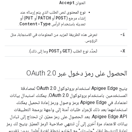
Accept
العنوان
نوع المحتوى
لنص الطلب الذي يتم إرساله عند
PUT
PATCH
POST
إنشاء مرجع (
أو
أو
) أو
Content-Type
تعديله باستخدام الرأس
.
-i
تعرِض هذه الطريقة المزيد من المعلومات في الاستجابة، مثل
الرؤوس.
POST
GET
-X
تُحدِّد نوع الطلب (
و
وما إلى ذلك).
الحصول على رمز دخول عبر OAuth 2
0
.
يتيح Apigee Edge استخدام بروتوكول OAuth 2.0 لمصادقة
المستخدمين. باستخدام بروتوكول OAuth 2.0، يمكنك استبدال بيانات
اعتمادك في Apigee Edge برمز وصول ورمز إعادة تحميل يمكنك
استخدامهما بعد ذلك لإجراء طلبات آمنة إلى واجهة برمجة التطبيقات
Apigee Edge API. بعد الحصول على رمز مميّز، لن تحتاج إلى تبادل
بيانات الاعتماد مرة أخرى إلى أن تنتهي صلاحية الرمز المميّز. يتيح لك رمز
إعادة التنشيط إبقاء "جلستك" مع الخادم نشطة لفترة أطول بدون تقديم