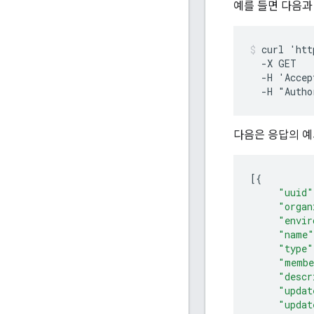
예를 들면 다음과
curl 'htt
  -X GET

  -H 'Accep
다음은 응답의 예
[{
"uuid"
"organ
"envir
"name"
"type"
"membe
"descr
"updat
"updat