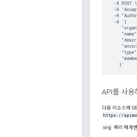
  -X POST \

  -H 'Accep
  -H "Autho
  -d '{

     "organ
     "name"
     "descr
     "envir
     "type
     "membe
API를 사
다음 리소스에 G
https://apim
org
쿼리 매개변