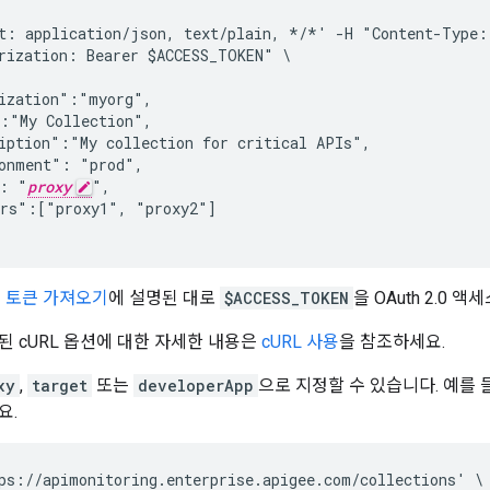
t: application/json, text/plain, */*' -H "Content-Type: 
rization: Bearer $ACCESS_TOKEN" \

ization":"myorg",

:"My Collection",

iption":"My collection for critical APIs",

onment": "prod",

": "
proxy
",

rs":["proxy1", "proxy2"]

세스 토큰 가져오기
에 설명된 대로
$ACCESS_TOKEN
을 OAuth 2.0 
된 cURL 옵션에 대한 자세한 내용은
cURL 사용
을 참조하세요.
xy
,
target
또는
developerApp
으로 지정할 수 있습니다. 예를 
요.
ps://apimonitoring.enterprise.apigee.com/collections' \
