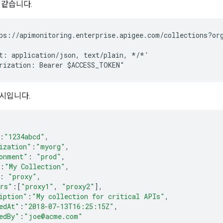
 같습니다.
ps://apimonitoring.enterprise.apigee.com/collections?org
t: application/json, text/plain, */*' 

시입니다.
:
"1234abcd"
,
ization"
:
"myorg"
,
onment"
:
"prod"
,
:
"My Collection"
,
:
"proxy"
,
rs"
:[
"proxy1"
,
"proxy2"
],
iption"
:
"My collection for critical APIs"
,
edAt"
:
"2018-07-13T16:25:15Z"
,
edBy"
:
"joe@acme.com"