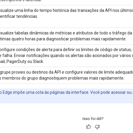
isualize uma linha do tempo histórica das transações da API nos últim
dentificar tendências.
isualize tabelas dinâmicas de métricas e atributos de todo o tráfego da
ltimas quatro horas para diagnosticar problemas mais rapidamente.
onfigure condições de alerta para definir os limites de código de status,
e falha. Enviar notificações quando os alertas são acionados por vários
ail, PagerDuty ou Slack.
grupe proxies ou destinos da API e configure valores de limite adequad
s membros do grupo diagnostiquem problemas mais rapidamente.
 o Edge impõe uma cota às páginas da interface. Você pode acessar ou
Isso foi útil?