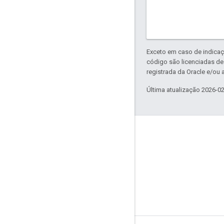
Exceto em caso de indicaç
código são licenciadas d
registrada da Oracle e/ou a
Última atualização 2026-0
Sobre a Apigee
We're part of Google
Eventos
Parceiros
e-books e webcasts