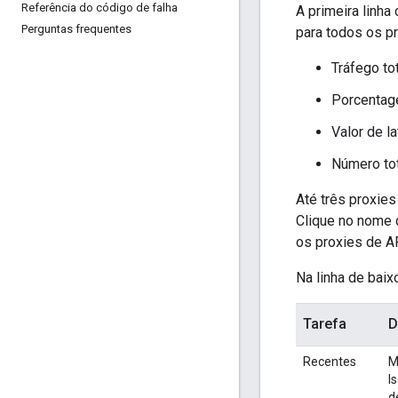
Referência do código de falha
A primeira linh
Perguntas frequentes
para todos os p
Tráfego to
Porcentag
Valor de l
Número tot
Até três proxie
Clique no nome 
os proxies de A
Na linha de baix
Tarefa
D
Recentes
M
I
d