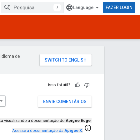
/
FAZER LOGIN
 idioma de
Isso foi útil?
ENVIE COMENTÁRIOS
tá visualizando a documentação do
Apigee Edge
.
info
Acesse a documentação da
Apigee X
.