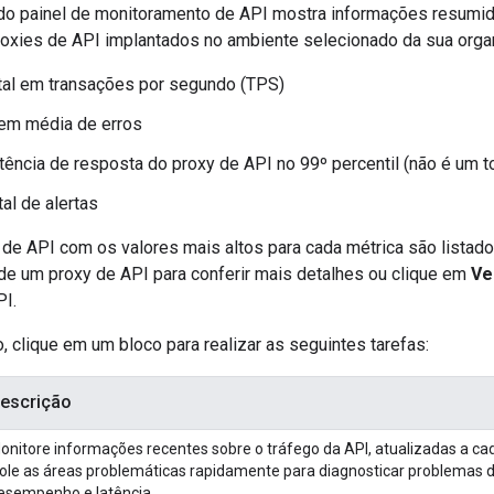
a do painel de monitoramento de API mostra informações resumid
roxies de API implantados no ambiente selecionado da sua organ
tal em transações por segundo (TPS)
em média de erros
atência de resposta do proxy de API no 99º percentil (não é um t
al de alertas
s de API com os valores mais altos para cada métrica são lista
de um proxy de API para conferir mais detalhes ou clique em
Ve
PI.
o, clique em um bloco para realizar as seguintes tarefas:
escrição
onitore informações recentes sobre o tráfego da API, atualizadas a ca
sole as áreas problemáticas rapidamente para diagnosticar problemas d
esempenho e latência.