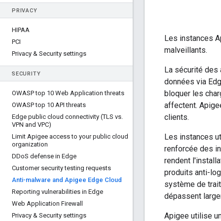
PRIVACY
HIPAA
Les instances Ap
PCI
malveillants.
Privacy & Security settings
La sécurité des 
SECURITY
données via Edg
bloquer les char
OWASP top 10 Web Application threats
affectent. Apig
OWASP top 10 API threats
clients.
Edge public cloud connectivity (TLS vs
.
VPN and VPC)
Les instances ut
Limit Apigee access to your public cloud
organization
renforcée des in
DDo
S defense in Edge
rendent l'install
Customer security testing requests
produits anti-lo
Anti-malware and Apigee Edge Cloud
système de trait
Reporting vulnerabilities in Edge
dépassent large
Web Application Firewall
Apigee utilise u
Privacy & Security settings