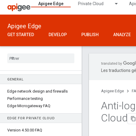
Apigee Edge
Private Cloud
Api
Apigee Edge
GET STARTED
DEVELOP
PUBLISH
ANALYZE
Les traductions gé
GENERAL
Apigee Edge
F
Edge network design and firewalls
Performance testing
Anti-log
Edge Microgateway FAQ
Cloud
EDGE FOR PRIVATE CLOUD
Version 4
.
50
.
00 FAQ