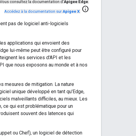
Vous consultez la documentation d'
Apigee Edge
.
info
Accédez à la documentation sur
Apigee X
.
ent pas de logiciel anti-logiciels
les applications qui envoient des
Edge lui-même peut être configuré pour
teignent les services d'API et les
'API que nous exposons au monde et à nos
es mesures de mitigation. La nature
giciel unique développé en tant qu'Edge,
ciels malveillants difficiles, au mieux. Les
e, ce qui est problématique pour un
troduisent souvent des latences qui
uppet ou Chef), un logiciel de détection