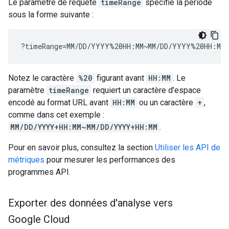
Le paramètre de requête
timeRange
spécifie la période
sous la forme suivante :
?timeRange=MM/DD/YYYY%20HH:MM~MM/DD/YYYY%20HH:MM
Notez le caractère
%20
figurant avant
HH:MM
. Le
paramètre
timeRange
requiert un caractère d'espace
encodé au format URL avant
HH:MM
ou un caractère
+
,
comme dans cet exemple :
MM/DD/YYYY+HH:MM~MM/DD/YYYY+HH:MM
.
Pour en savoir plus, consultez la section
Utiliser les API de
métriques
pour mesurer les performances des
programmes API.
Exporter des données d'analyse vers
Google Cloud