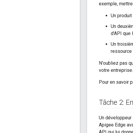
exemple, mettre 
Un produit
Un deuxièm
d'API que l
Un troisiè
ressource 
N'oubliez pas q
votre entreprise.
Pour en savoir p
Tâche 2: En
Un développeur c
Apigee Edge avan
API qui lui donne