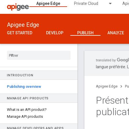
Apigee Edge
Private Cloud
Api
Apigee Edge
GET STARTED
DEVELOP
PUBLISH
ANALYZE
langue préférée. L
INTRODUCTION
Apigee Edge
Pu
Publishing overview
Présent
MANAGE API PRODUCTS
publica
What is an API product?
Manage API products
MANAGE DEVELOPERS AND APPS