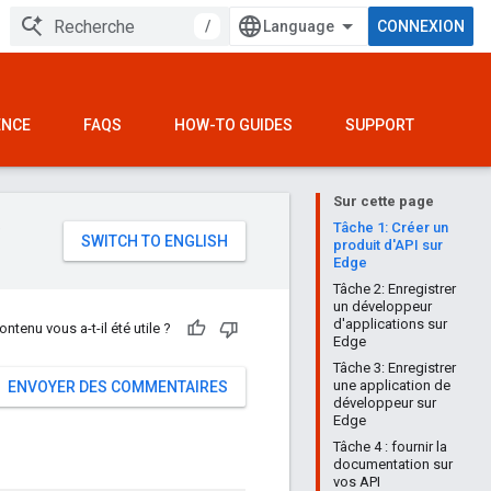
/
CONNEXION
ENCE
FAQS
HOW-TO GUIDES
SUPPORT
Sur cette page
e
Tâche 1: Créer un
produit d'API sur
Edge
Tâche 2: Enregistrer
un développeur
d'applications sur
ontenu vous a-t-il été utile ?
Edge
Tâche 3: Enregistrer
une application de
ENVOYER DES COMMENTAIRES
développeur sur
Edge
Tâche 4 : fournir la
documentation sur
vos API