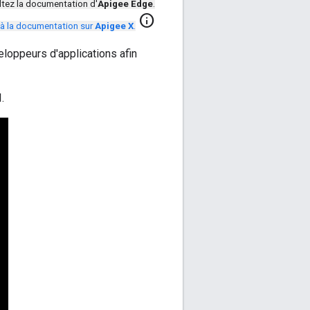
tez la documentation d'
Apigee Edge
.
info
à la documentation sur
Apigee X
.
loppeurs d'applications afin
.