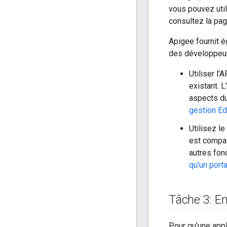
vous pouvez util
consultez la pa
Apigee fournit é
des développeur
Utiliser l
existant. 
aspects du
gestion Ed
Utilisez l
est compat
autres fon
qu'un port
Tâche 3: En
Pour qu'une appl