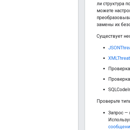
ли структура 
можете настро
преобразовыва
замены их без
Существует не
JSONThrea
XMLThreat
Проверка
Проверка
SQLCodeI
Проверьте типы
Запрос —
Использу
сообщени