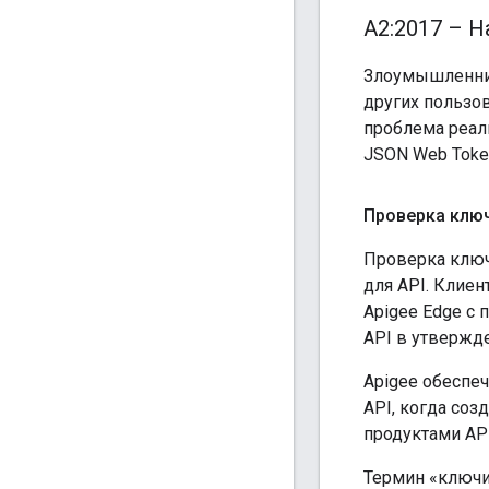
A2:2017 – 
Злоумышленник
других пользо
проблема реали
JSON Web Token
Проверка ключ
Проверка ключ
для API. Клиен
Apigee Edge с 
API в утвержд
Apigee обеспеч
API, когда соз
продуктами API
Термин «ключи