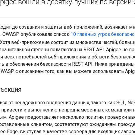
pigee вошли в десятку лучших по версии
ходит до создания и защиты веб-приложений, возникает м
. OWASP опубликовала список
10 главных угроз безопас
 Хотя веб-приложение состоит из множества частей, боль
начительной степени полагаются на REST API. Apigee не п
я всех потребностей веб-приложения в области безопаснос
 в обеспечении безопасности REST API. Ниже приведены
WASP с описанием того, как вы можете использовать Apige
нъекция
ся от ненадежного внедрения данных, такого как SQL, NoSQ
 привести к выполнению непреднамеренных команд или 
ым, Apigee предоставляет несколько политик проверки вво
доставленные клиентом, соответствуют ожиданиям, прежд
gee Edge, выступая в качестве сервера для входящих запрос