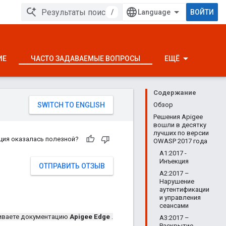
/
ВОЙТИ
ИЕ
ЧАСТО ЗАДАВАЕМЫЕ ВОПРОСЫ
ЕЩЁ
Содержание
Обзор
Решения Apigee
вошли в десятку
лучших по версии
ция оказалась полезной?
OWASP 2017 года
А1:2017 -
Инъекция
ОТПРАВИТЬ ОТЗЫВ
A2:2017 –
Нарушение
аутентификации
и управления
сеансами
иваете документацию
Apigee Edge
.
A3:2017 –
Раскрытие