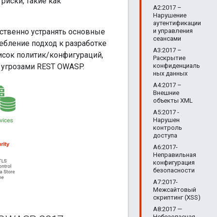
риски, такие как
A2:2017 –
Нарушение
аутентификации
и управления
тственно устранять основные
сеансами
ебление подход к разработке
A3:2017 –
сок политик/конфигураций,
Раскрытие
конфиденциаль
 угрозами REST OWASP.
ных данных
A4:2017 –
Внешние
объекты XML
A5:2017 -
Нарушен
контроль
доступа
A6:2017-
Неправильная
конфигурация
безопасности
A7:2017-
Межсайтовый
скриптинг (XSS)
A8:2017 —
Небезопасная