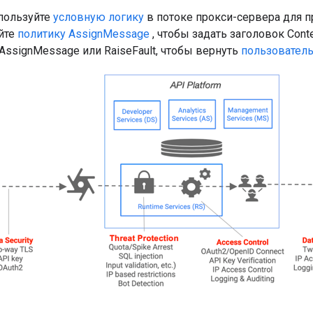
спользуйте
условную логику
в потоке прокси-сервера для п
йте
политику AssignMessage
, чтобы задать заголовок Cont
AssignMessage или RaiseFault, чтобы вернуть
пользовател