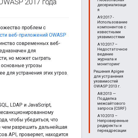
 OWASP 2017 года
десериализаци
я
A9:2017 -
Использование
компонентов с
ножество проблем с
известными
ности веб-приложений OWASP
уязвимостями
шинство современных веб-
A10:2017 –
Недостаточное
редназначен для
ведение
ти, но может сыграть
журнала и
мониторинг
 основные угрозы
Решения Apigee
e для устранения этих угроз.
для устранения
уязвимостей
OWASP 2013 г.
A8:2013 —
Подделка
межсайтового
L, LDAP и JavaScript,
запроса (CSRF)
несанкционированному
A10:2013 –
да, чтобы убедиться, что
Непроверенные
редиректы и
е чем разрешить дальнейшая
переадресации
ов API, проверяет, находится