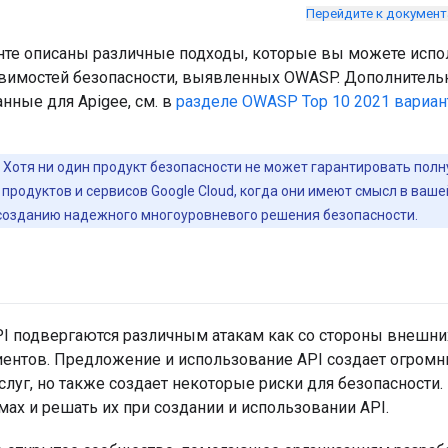
Перейдите к докумен
нте описаны различные подходы, которые вы можете испол
звимостей безопасности, выявленных OWASP. Дополнитель
нные для Apigee, см. в
разделе OWASP Top 10 2021 вариан
. Хотя ни один продукт безопасности не может гарантировать полну
продуктов и сервисов Google Cloud, когда они имеют смысл в ваше
созданию надежного многоуровневого решения безопасности.
I подвергаются различным атакам как со стороны внешних,
иентов. Предложение и использование API создает огром
луг, но также создает некоторые риски для безопасности
мах и решать их при создании и использовании API.