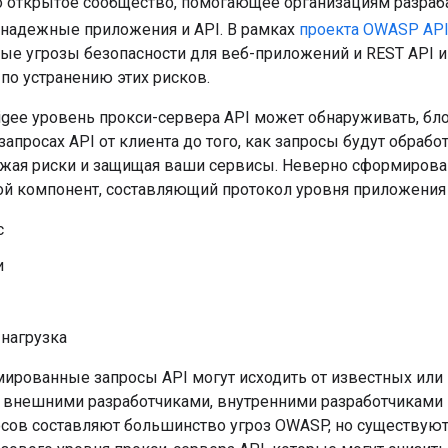
о открытое сообщество, помогающее организациям разраба
надежные приложения и API. В рамках
проекта OWASP API 
ые угрозы безопасности для веб-приложений и REST API и
по устранению этих рисков.
gee уровень прокси-сервера API может обнаруживать, бло
апросах API от клиента до того, как запросы будут обрабо
жая риски и защищая ваши сервисы. Неверно сформирова
й компонент, составляющий протокол уровня приложения
с
и
 нагрузка
ированные запросы API могут исходить от известных или 
 внешними разработчиками, внутренними разработчиками
осов составляют большинство угроз OWASP, но существую