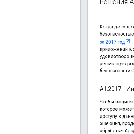
Решения A
Когда дело до
безопасностью
за 2017 год
.
приложений в з
удовлетворени
решающую роль
безопасности O
А1:2017 - И
Чтобы защитить
которое может
доступу к данн
значения, пре
обработка. Api