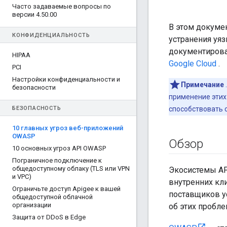
Часто задаваемые вопросы по
версии 4
.
50
.
00
В этом докуме
КОНФИДЕНЦИАЛЬНОСТЬ
устранения уя
документирова
HIPAA
Google Cloud
.
PCI
Настройки конфиденциальности и
Примечание
безопасности
применение этих 
БЕЗОПАСНОСТЬ
способствовать 
10 главных угроз веб-приложений
OWASP
Обзор
10 основных угроз API OWASP
Пограничное подключение к
общедоступному облаку (TLS или VPN
Экосистемы AP
и VPC)
внутренних кл
Ограничьте доступ Apigee к вашей
поставщиков ус
общедоступной облачной
организации
об этих пробле
Защита от DDo
S в Edge