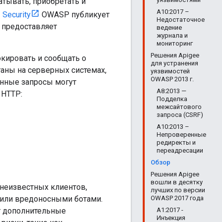
тывать, приобретать и
A10:2017 –
Security
OWASP публикует
Недостаточное
 предоставляет
ведение
журнала и
мониторинг
Решения Apigee
кировать и сообщать о
для устранения
таны на серверных системах,
уязвимостей
OWASP 2013 г.
нные запросы могут
A8:2013 —
 HTTP:
Подделка
межсайтового
запроса (CSRF)
A10:2013 –
Непроверенные
редиректы и
переадресации
Обзор
Решения Apigee
вошли в десятку
неизвестных клиентов,
лучших по версии
OWASP 2017 года
 или вредоносными ботами.
А1:2017 -
т дополнительные
Инъекция