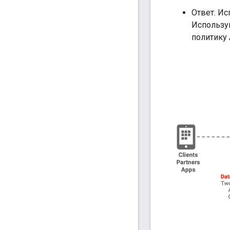
Ответ. И
Использу
политику 