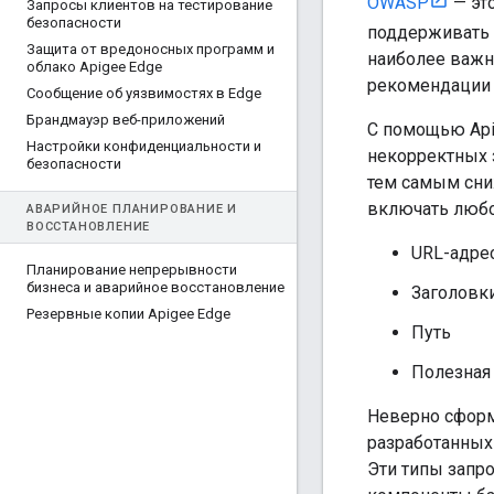
OWASP
— эт
Запросы клиентов на тестирование
безопасности
поддерживать 
Защита от вредоносных программ и
наиболее важн
облако Apigee Edge
рекомендации 
Сообщение об уязвимостях в Edge
Брандмауэр веб-приложений
С помощью Api
Настройки конфиденциальности и
некорректных з
безопасности
тем самым сни
включать любо
АВАРИЙНОЕ ПЛАНИРОВАНИЕ И
ВОССТАНОВЛЕНИЕ
URL-адре
Планирование непрерывности
бизнеса и аварийное восстановление
Заголовк
Резервные копии Apigee Edge
Путь
Полезная
Неверно сформ
разработанных
Эти типы запр