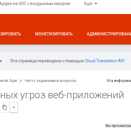
Apigee на GDC с воздушным зазором
Ещё
ЗИРОВАТЬ
МОНЕТИЗИРОВАТЬ
АДМИНИСТРИРОВАН
Эта страница переведена с помощью
Cloud Translation API
.
пигей Эдж
Часто задаваемые вопросы
Эта информа
вных угроз веб-приложений
Вы просматр