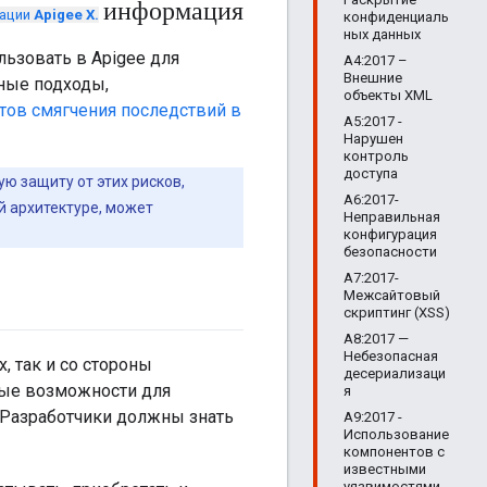
информация
тации
Apigee X.
конфиденциаль
ных данных
ьзовать в Apigee для
A4:2017 –
Внешние
ные подходы,
объекты XML
тов смягчения последствий в
A5:2017 -
Нарушен
контроль
доступа
ю защиту от этих рисков,
A6:2017-
й архитектуре, может
Неправильная
конфигурация
безопасности
A7:2017-
Межсайтовый
скриптинг (XSS)
A8:2017 —
Небезопасная
 так и со стороны
десериализаци
ные возможности для
я
. Разработчики должны знать
A9:2017 -
Использование
компонентов с
известными
уязвимостями