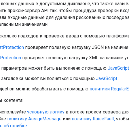
полезных данных в допустимом диапазоне, что также назыв
ить прокси-сервер API так, чтобы процедура проверки вх
ла входные данные для удаления рискованных последова
опасными значениями.
сколько подходов к проверке ввода с помощью платформы
tProtection
проверяет полезную нагрузку JSON на наличие 
Protection
проверяет полезную нагрузку XML на наличие уг
 параметров может быть выполнена с помощью
JavaScript
 заголовка может выполняться с помощью
JavaScript
.
njection можно обрабатывать с помощью
политики RegularE
 контента:
 используйте
условную логику
в потоке прокси-сервера для
йте
политику AssignMessage
или
политику RaiseFault,
чтобы
е об ошибке
.