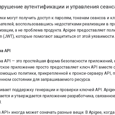
Нарушение аутентификации и управления сеан
и могут получить доступ к паролям, токенам сеансов и кл
вателей, воспользовавшись недостатками реализации в пр
зации, а не проблема продукта. Apigee предоставляет полит
 (JWT), которые помогают защититься от этой уязвимости.
а API
а API — это простейшая форма безопасности приложений,
тское приложение просто предоставляет ключ API вместе 
помощью политики, прикрепленной к прокси-серверу API, п
енном состоянии для запрашиваемого ресурса.
ивает поддержку генерации и проверки ключей API. Apige
дается и утверждается приложение разработчика, связанно
.
 API» иногда может означать разные вещи. В Apigee, ког