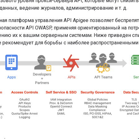
ового уровня прокси-сервера API, которые могут снизить 
анных, ведение журналов, администрирование и т. д.
ная платформа управления API Apigee позволяет беспрепя
зопасности API OWASP, применяя ориентированный на потр
ению их к вашим серверным системам. Ниже приведен спи
e рекомендует для борьбы с наиболее распространенными