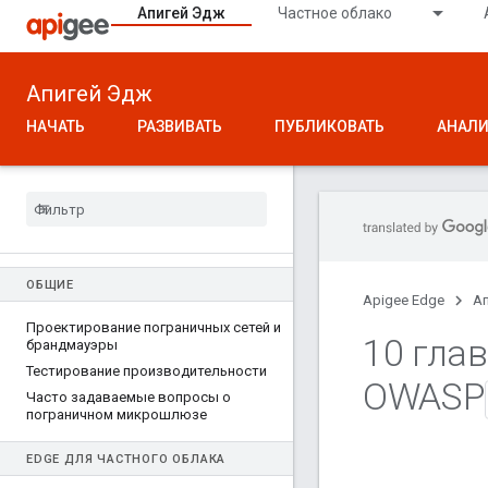
Апигей Эдж
Частное облако
Апигей Эдж
НАЧАТЬ
РАЗВИВАТЬ
ПУБЛИКОВАТЬ
АНАЛИ
ОБЩИЕ
Apigee Edge
А
Проектирование пограничных сетей и
10 гла
брандмауэры
Тестирование производительности
OWASP
Часто задаваемые вопросы о
пограничном микрошлюзе
EDGE ДЛЯ ЧАСТНОГО ОБЛАКА