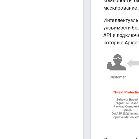
компоненты баз
маскирование д
Интеллектуаль
уязвимости бе
API и подключ
которые Apige