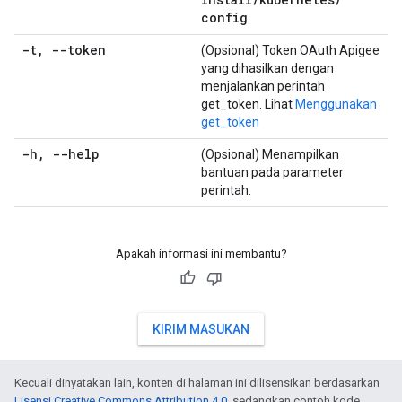
config
.
-t
,
--token
(Opsional) Token OAuth Apigee
yang dihasilkan dengan
menjalankan perintah
get_token. Lihat
Menggunakan
get_token
-h
,
--help
(Opsional) Menampilkan
bantuan pada parameter
perintah.
Apakah informasi ini membantu?
KIRIM MASUKAN
Kecuali dinyatakan lain, konten di halaman ini dilisensikan berdasarkan
Lisensi Creative Commons Attribution 4.0
, sedangkan contoh kode