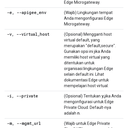
Edge Microgateway.
-e
,
--apigee
_
env
(Wajib) Lingkungan tempat
Anda mengonfigurasi Edge
Microgateway.
-v
,
--virtual
_
host
(Opsional) Mengganti host
virtual default, yang
merupakan "default,secure".
Gunakan opsi ini jika Anda
memiliki host virtual yang
ditentukan untuk
organisasi:lingkungan Edge
selain default ini. Lihat
dokumentasi Edge untuk
mempelajari host virtual.
-i
,
--private
y
(Opsional) Tentukan
,jika Anda
mengonfigurasi untuk Edge
Private Cloud. Default-nya
n
adalah
.
-m
,
--mgmt
_
url
(Wajib untuk Edge Private