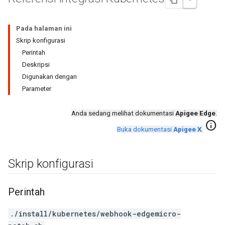
Pada halaman ini
Skrip konfigurasi
Perintah
Deskripsi
Digunakan dengan
Parameter
Anda sedang melihat dokumentasi
Apigee Edge
.
info
Buka dokumentasi
Apigee X
.
Skrip konfigurasi
Perintah
./install/kubernetes/webhook-edgemicro-