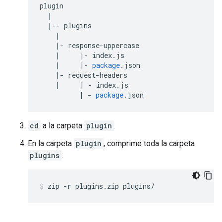
plugin
|
|--
plugins
|
|-
response
-
uppercase
|
|-
index
.
js
|
|-
package
.
json
|-
request
-
headers
|
|
-
index
.
js
|
-
package
.
json
cd
a la carpeta
plugin
.
En la carpeta
plugin
, comprime toda la carpeta
plugins
:
zip -r plugins.zip plugins/