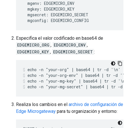
mgenv
:
EDGEMICRO_ENV
mgkey
:
EDGEMICRO_KEY
mgsecret
:
EDGEMICRO_SECRET
mgconfig
:
EDGEMICRO_CONFIG
Especifica el valor codificado en base64 de
EDGEMICRO_ORG
,
EDGEMICRO_ENV
,
EDGEMICRO_KEY
,
EDGEMICRO_SECRET
:
echo -n "your-org" | base64 | tr -d '\n'
echo -n "your-org-env" | base64 | tr -d '\n
echo -n "your-mg-key" | base64 | tr -d '\n'
echo -n "your-mg-secret" | base64 | tr -d '
Realiza los cambios en el
archivo de configuración de
Edge Microgateway
para tu organización y entorno: