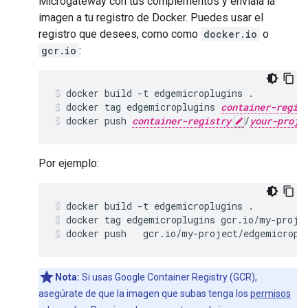
Microgateway con tus complementos y envíala la
imagen a tu registro de Docker. Puedes usar el
registro que desees, como como
docker.io
o
gcr.io
:
docker
build
-
t
edgemicroplugins
.
docker
tag
edgemicroplugins
container-regis
docker
push
container-registry
/
your-proje
Por ejemplo:
docker build -t edgemicroplugins .
docker tag edgemicroplugins gcr.io/my-proje
docker push   gcr.io/my-project/edgemicropl
Nota:
Si usas Google Container Registry (GCR),
asegúrate de que la imagen que subas tenga los
permisos