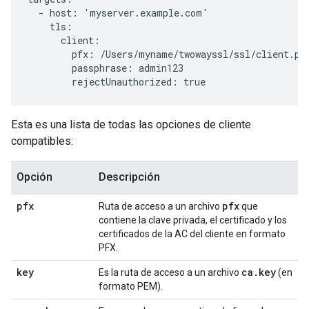
  - host: 'myserver.example.com'

    tls:

      client:

        pfx: /Users/myname/twowayssl/ssl/client.pfx
        passphrase: admin123

        rejectUnauthorized: true
Esta es una lista de todas las opciones de cliente
compatibles:
Opción
Descripción
pfx
pfx
Ruta de acceso a un archivo
que
contiene la clave privada, el certificado y los
certificados de la AC del cliente en formato
PFX.
key
ca
.
key
Es la ruta de acceso a un archivo
(en
formato PEM).