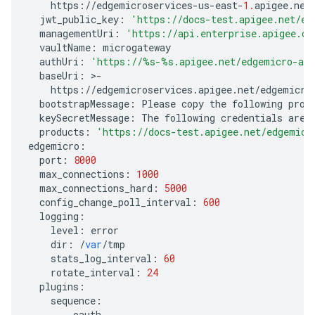
https
:
//
edgemicroservices
-
us
-
east
-
1.
apigee
.
net
jwt_public_key
:
'https://docs-test.apigee.net/ed
managementUri
:
'https://api.enterprise.apigee.co
vaultName
:
microgateway
authUri
:
'https://
%s
-
%s
.apigee.net/edgemicro-au
baseUri
:
>
-
https
:
//
edgemicroservices
.
apigee
.
net
/
edgemicro
bootstrapMessage
:
Please
copy
the
following
prop
keySecretMessage
:
The
following
credentials
are
products
:
'https://docs-test.apigee.net/edgemicr
edgemicro
:
port
:
8000
max_connections
:
1000
max_connections_hard
:
5000
config_change_poll_interval
:
600
logging
:
level
:
error
dir
:
/
var
/
tmp
stats_log_interval
:
60
rotate_interval
:
24
plugins
:
sequence
:
-
oauth