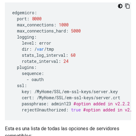
edgemicro
:
port
:
8000
max_connections
:
1000
max_connections_hard
:
5000
logging
:
level
:
error
dir
:
/
var
/
tmp
stats_log_interval
:
60
rotate_interval
:
24
plugins
:
sequence
:
-
oauth
ssl
:
key
:
/
MyHome
/
SSL
/
em
-
ssl
-
keys
/
server
.
key
cert
:
/
MyHome
/
SSL
/
em
-
ssl
-
keys
/
server
.
crt
passphrase
:
admin123
#option added in v2.2.2
rejectUnauthorized
:
true
#option added in v2.2
Esta es una lista de todas las opciones de servidores
compatibles: