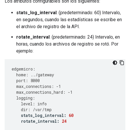
Los atributos configurables son los siguientes:
stats_log_interval
: (predeterminado: 60) Intervalo,
en segundos, cuando las estadísticas se escribe en
el archivo de registro de la API.
rotate_interval
: (predeterminado: 24) Intervalo, en
horas, cuando los archivos de registro se rotó. Por
ejemplo:
edgemicro
:
home
:
../
gateway
port
:
8000
max_connections
:
-
1
max_connections_hard
:
-
1
logging
:
level
:
info
dir
:
/
var
/
tmp
stats_log_interval
:
60
rotate_interval
:
24