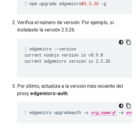
npm
upgrade
edgemicro
@2.5.26
-
g
Verifica el número de versión. Por ejemplo, si
instalaste la versión 2.5.26:
edgemicro --version

current nodejs version is v8.9.0

current edgemicro version is 2.5.26

Por último, actualiza a la versión más reciente del
proxy
edgemicro-auth
:
edgemicro upgradeauth -o 
org_name
 -e 
env_