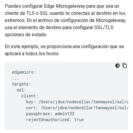
Puedes configurar Edge Microgateway para que sea un
cliente de TLS o SSL cuando te conectas al destino en los
extremos. En el archivo de configuración de Microgateway,
usa el elemento de destino para configurar SSL/TLS
opciones de estado.
En este ejemplo, se proporciona una configuración que se
aplicará a todos los hosts:
edgemicro:

...

targets:

  ssl:

    client:

      key: /Users/jdoe/nodecellar/twowayssl/ssl/cli
      cert: /Users/jdoe/nodecellar/twowayssl/ssl/ca
      passphrase: admin123

      rejectUnauthorized: true