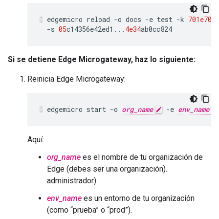
edgemicro
reload
-
o
docs
-
e
test
-
k
701e70
e
-
s
05
c14356e42ed1
...
4e34
ab0cc824
Si se detiene Edge Microgateway, haz lo siguiente:
Reinicia Edge Microgateway:
edgemicro start -o 
org_name
 -e 
env_name
Aquí:
org_name
es el nombre de tu organización de
Edge (debes ser una organización).
administrador).
env_name
es un entorno de tu organización
(como “prueba” o “prod”).