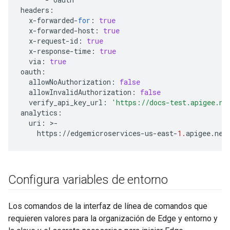
headers
:
x
-
forwarded
-
for
:
true
x
-
forwarded
-
host
:
true
x
-
request
-
id
:
true
x
-
response
-
time
:
true
via
:
true
oauth
:
allowNoAuthorization
:
false
allowInvalidAuthorization
:
false
verify_api_key_url
:
'https://docs-test.apigee.ne
analytics
:
uri
:
>
-
https
:
//
edgemicroservices
-
us
-
east
-
1.
apigee
.
net
Configura variables de entorno
Los comandos de la interfaz de línea de comandos que
requieren valores para la organización de Edge y entorno y