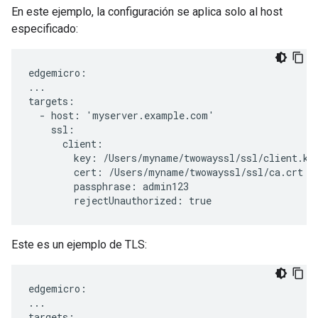
En este ejemplo, la configuración se aplica solo al host
especificado:
edgemicro:

...

targets:

  - host: 'myserver.example.com'

    ssl:

      client:

        key: /Users/myname/twowayssl/ssl/client.key
        cert: /Users/myname/twowayssl/ssl/ca.crt

        passphrase: admin123

        rejectUnauthorized: true
Este es un ejemplo de TLS:
edgemicro:

...

targets:
