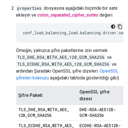
properties
dosyasına aşağıdaki biçimde bir satır
ekleyin ve
colon_separated_cipher_suites
değeri:
conf_load_balancing_load
.
balancing
.
driver
.
serv
Örneğin, yalnızca şifre paketlerine izin vermek
TLS_DHE_RSA_WITH_AES_128_GCM_SHA256
ve
TLS_ECDHE_RSA_WITH_AES_128_GCM_SHA256
ve
ardından Şuradaki OpenSSL şifre dizeleri:
OpenSSL
şifreleri kılavuzu
aşağıdaki tabloda gösterildiği gibi):
OpenSSL şifre
Şifre Paketi
dizesi
TLS
_
DHE
_
RSA
_
WITH
_
AES
_
DHE-RSA-AES128-
128
_
GCM
_
SHA256
GCM-SHA256
TLS
_
ECDHE
_
RSA
_
WITH
_
AES
_
ECDHE-RSA-AES128-