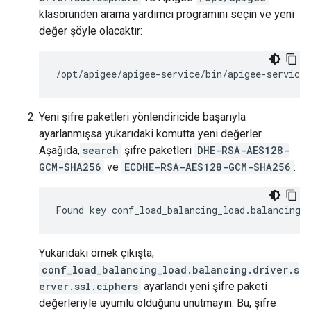
klasöründen arama yardımcı programını seçin ve yeni
değer şöyle olacaktır:
/
opt
/
apigee
/
apigee
-
service
/
bin
/
apigee
-
service
Yeni şifre paketleri yönlendiricide başarıyla
ayarlanmışsa yukarıdaki komutta yeni değerler.
Aşağıda,
search
şifre paketleri
DHE-RSA-AES128-
GCM-SHA256
ve
ECDHE-RSA-AES128-GCM-SHA256
:
Found
key
conf_load_balancing_load
.
balancing
.
Yukarıdaki örnek çıkışta,
conf_load_balancing_load.balancing.driver.s
erver.ssl.ciphers
ayarlandı yeni şifre paketi
değerleriyle uyumlu olduğunu unutmayın. Bu, şifre