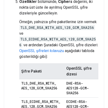
Özellikler
bölümünde,
Ciphers
değerini, iki
nokta üst üste ile ayrılmış OpenSSL şifre
dizeleriyle güncelleyin.
Örneğin, yalnızca şifre paketlerine izin vermek
TLS_DHE_RSA_WITH_AES_128_GCM_SHA256
ve
TLS_ECDHE_RSA_WITH_AES_128_GCM_SHA25
6
ve ardından Şuradaki OpenSSL şifre dizeleri:
OpenSSL şifreleri kılavuzu
aşağıdaki tabloda
gösterildiği gibi):
OpenSSL şifre
Şifre Paketi
dizesi
TLS
_
DHE
_
RSA
_
WITH
_
DHE-RSA-
AES
_
128
_
GCM
_
SHA256
AES128-GCM-
SHA256
TLS
_
ECDHE
_
RSA
_
WITH
_
ECDHE-RSA-
AES
_
128
_
GCM
_
SHA256
AES128-GCM-