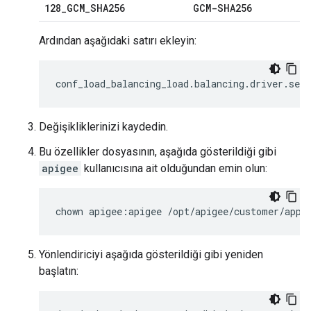
128
_
GCM
_
SHA256
GCM-SHA256
Ardından aşağıdaki satırı ekleyin:
conf_load_balancing_load
.
balancing
.
driver
.
serv
Değişikliklerinizi kaydedin.
Bu özellikler dosyasının, aşağıda gösterildiği gibi
apigee
kullanıcısına ait olduğundan emin olun:
chown apigee:apigee /opt/apigee/customer/appl
Yönlendiriciyi aşağıda gösterildiği gibi yeniden
başlatın: