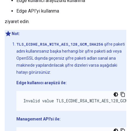
Edge kullanıcı arayüzünü kullanma
Edge API'yi kullanma
ziyaret edin.
Not:
TLS_ECDHE_RSA_WITH_AES_128_GCM_SHA256
şifre paketi
adını kullanırsanız başka herhangi bir şifre paketi adı veya
OpenSSL dışında geçersiz şifre paketi adları sanal ana
makinede yapılandırılacak şifre dizeleri varsa aşağıdaki
hatayı görürsünüz:
Edge kullanıcı arayüzü ile:
Invalid value TLS_ECDHE_RSA_WITH_AES_128_GCM_
Management API'si ile: