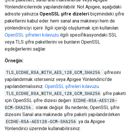
Yönlendiricilerinde yapılandırılabilir. Not Apigee, aşağıdaki
adreste yalnızca
OpenSSL şifre dizeleri
biçimindeki şifre
paketlerini kabul eder. hem sanal ana makineyi hem de
yönlendiriciyi içerir. İlgili içeriği oluşturmak için kullanılan
OpenSSL şifreleri kılavuzu
ilgili spesifikasyondaki SSL
veya TLS şifre paketlerini ve bunların OpenSSL
eşdeğerlerini sağlar.
Örneğin:
TLS_ECDHE_RSA_WITH_AES_128_GCM_SHA256
şifresini
yapılandırmak isterseniz veya Apigee Yönlendirici'de
yapılandırmalısınız.
OpenSSL şifreleri kılavuzu
.
TLS_ECDHE_RSA_WITH_AES_128_GCM_SHA256
şifre paketi
için OpenSSL şifre dizesi değeri
ECDHE-RSA-AES128-
GCM-SHA256.
olarak değişir. Bu nedenle, OpenSSL şifre
dizesini Sanal ana makinede şifre paketi yapılandırılırken
ECDHE-RSA-AES128-GCM-SHA256
ya da Apigee
Yönlendirici üzerinde kullanabilirsiniz.