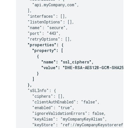
    "api.myCompany,com",

  ],

  "interfaces": [],

  "listenOptions": [],

  "name": "secure",

  "port": "443",

  "retryOptions": [],
  "properties": {

    "property": [

      {

        "name": "ssl_ciphers",

        "value": "DHE-RSA-AES128-GCM-SHA256:
      }

    ]

  },
  "sSLInfo": {

    "ciphers": [],

    "clientAuthEnabled": "false",

    "enabled": "true",

    "ignoreValidationErrors": false,

    "keyAlias": "myCompanyKeyAlias",

    "keyStore": "ref://myCompanyKeystoreref",
