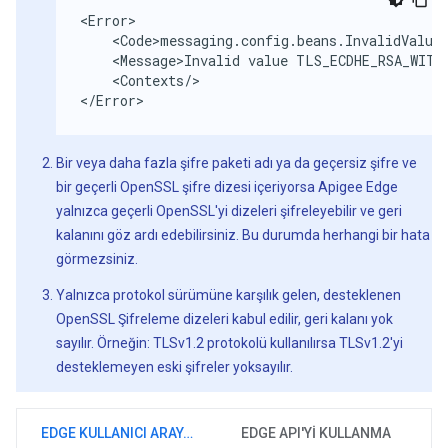
<Error>

    <Code>messaging.config.beans.InvalidValue<
    <Message>Invalid value TLS_ECDHE_RSA_WITH_
    <Contexts/>

</Error>
Bir veya daha fazla şifre paketi adı ya da geçersiz şifre ve
bir geçerli OpenSSL şifre dizesi içeriyorsa Apigee Edge
yalnızca geçerli OpenSSL'yi dizeleri şifreleyebilir ve geri
kalanını göz ardı edebilirsiniz. Bu durumda herhangi bir hata
görmezsiniz.
Yalnızca protokol sürümüne karşılık gelen, desteklenen
OpenSSL Şifreleme dizeleri kabul edilir, geri kalanı yok
sayılır. Örneğin: TLSv1.2 protokolü kullanılırsa TLSv1.2'yi
desteklemeyen eski şifreler yoksayılır.
EDGE KULLANICI ARAYÜZÜNÜ KULLANMA
EDGE API'YI KULLANMA