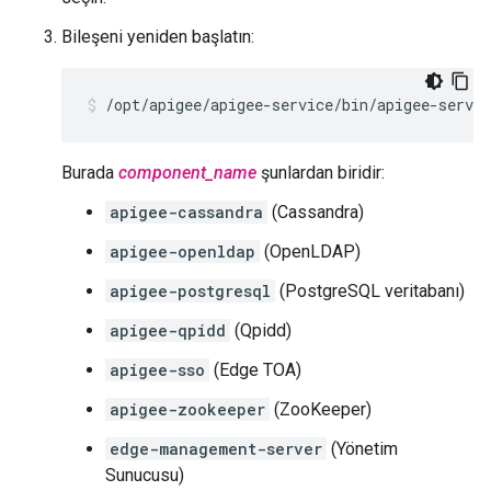
Bileşeni yeniden başlatın:
/opt/apigee/apigee-service/bin/apigee-servic
Burada
component_name
şunlardan biridir:
apigee-cassandra
(Cassandra)
apigee-openldap
(OpenLDAP)
apigee-postgresql
(PostgreSQL veritabanı)
apigee-qpidd
(Qpidd)
apigee-sso
(Edge TOA)
apigee-zookeeper
(ZooKeeper)
edge-management-server
(Yönetim
Sunucusu)