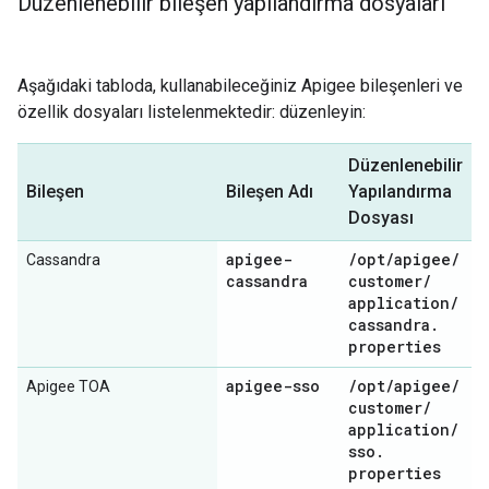
Düzenlenebilir bileşen yapılandırma dosyaları
Aşağıdaki tabloda, kullanabileceğiniz Apigee bileşenleri ve
özellik dosyaları listelenmektedir: düzenleyin:
Düzenlenebilir
Bileşen
Bileşen Adı
Yapılandırma
Dosyası
apigee-
/
opt
/
apigee
/
Cassandra
cassandra
customer
/
application
/
cassandra
.
properties
apigee-sso
/
opt
/
apigee
/
Apigee TOA
customer
/
application
/
sso
.
properties