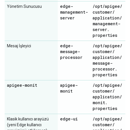
edge-
/
opt
/
apigee
/
Yönetim Sunucusu
management-
customer
/
server
application
/
management-
server
.
properties
edge-
/
opt
/
apigee
/
Mesaj İşleyici
message-
customer
/
processor
application
/
message-
processor
.
properties
apigee-monit
apigee-
/
opt
/
apigee
/
monit
customer
/
application
/
monit
.
properties
edge-ui
/
opt
/
apigee
/
Klasik kullanıcı arayüzü
customer
/
(yeni Edge kullanıcı