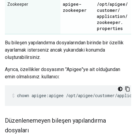
apigee-
/
opt
/
apigee
/
Zookeeper
zookeeper
customer
/
application
/
zookeeper
.
properties
Bu bileşen yapılandırma dosyalarından birinde bir özellik
ayarlamak isterseniz ancak yukarıdaki konumda
oluşturabilirsiniz.
Ayrıca, özellikler dosyasının "Apigee"ye ait olduğundan
emin olmalısınız. kullanıcı:
chown apigee:apigee /opt/apigee/customer/applica
Düzenlenemeyen bileşen yapılandırma
dosyaları