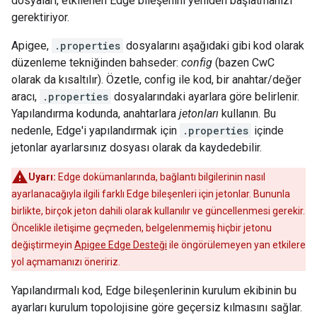
dosyaları, etkilenen Edge bileşenini yeniden başlatmanızı
gerektiriyor.
Apigee,
.properties
dosyalarını aşağıdaki gibi kod olarak
düzenleme tekniğinden bahseder:
config
(bazen CwC
olarak da kısaltılır). Özetle, config ile kod, bir anahtar/değer
aracı,
.properties
dosyalarındaki ayarlara göre belirlenir.
Yapılandırma kodunda, anahtarlara
jetonları
kullanın. Bu
nedenle, Edge'i yapılandırmak için
.properties
içinde
jetonlar ayarlarsınız dosyası olarak da kaydedebilir.
Uyarı:
Edge dokümanlarında, bağlantı bilgilerinin nasıl
ayarlanacağıyla ilgili farklı Edge bileşenleri için jetonlar. Bununla
birlikte, birçok jeton dahili olarak kullanılır ve güncellenmesi gerekir.
Öncelikle iletişime geçmeden, belgelenmemiş hiçbir jetonu
değiştirmeyin
Apigee Edge Desteği
ile öngörülemeyen yan etkilere
yol açmamanızı öneririz.
Yapılandırmalı kod, Edge bileşenlerinin kurulum ekibinin bu
ayarları kurulum topolojisine göre geçersiz kılmasını sağlar.