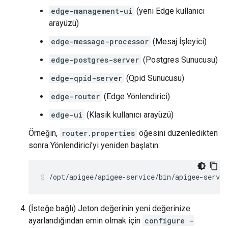
edge-management-ui
(yeni Edge kullanıcı
arayüzü)
edge-message-processor
(Mesaj İşleyici)
edge-postgres-server
(Postgres Sunucusu)
edge-qpid-server
(Qpid Sunucusu)
edge-router
(Edge Yönlendirici)
edge-ui
(Klasik kullanıcı arayüzü)
Örneğin,
router.properties
öğesini düzenledikten
sonra Yönlendirici'yi yeniden başlatın:
/opt/apigee/apigee-service/bin/apigee-servic
(İsteğe bağlı) Jeton değerinin yeni değerinize
ayarlandığından emin olmak için
configure -