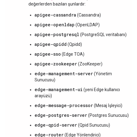
değerlerden bazıları şunlardır:
apigee-cassandra
(Cassandra)
apigee-openldap
(OpenLDAP)
apigee-postgresql
(PostgreSQL veritabanı)
apigee-qpidd
(Qpidd)
apigee-sso
(Edge TOA)
apigee-zookeeper
(ZooKeeper)
edge-management-server
(Yönetim
Sunucusu)
edge-management-ui
(yeni Edge kullanıcı
arayüzü)
edge-message-processor
(Mesaj İşleyici)
edge-postgres-server
(Postgres Sunucusu)
edge-qpid-server
(Qpid Sunucusu)
edge-router
(Edge Yönlendirici)