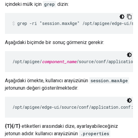
içindeki mülk için
grep
dizin:
grep -ri "session.maxAge" /opt/apigee/edge-ui/so
Aşağıdaki biçimde bir sonuç görmeniz gerekir:
/opt/apigee/
component_name
/source/conf/application
Aşağıdaki örnekte, kullanıcı arayüzünün
session.maxAge
jetonunun değeri gösterilmektedir:
/opt/apigee/edge-ui/source/conf/application.conf:s
{T}{/T}
etiketleri arasındaki dize, ayarlayabileceğiniz
jetonun adıdır. kullanıcı arayüzünün
.properties