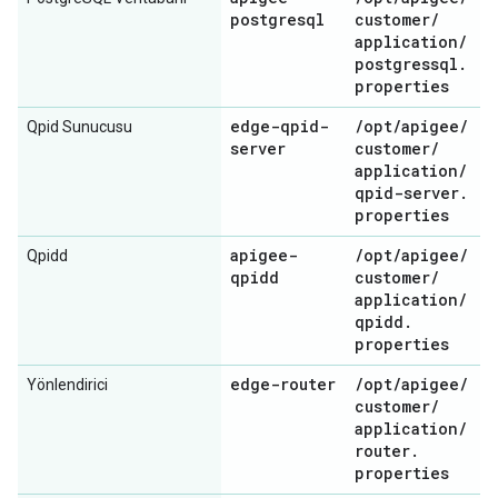
postgresql
customer
/
application
/
postgressql
.
properties
edge-qpid-
/
opt
/
apigee
/
Qpid Sunucusu
server
customer
/
application
/
qpid-server
.
properties
apigee-
/
opt
/
apigee
/
Qpidd
qpidd
customer
/
application
/
qpidd
.
properties
edge-router
/
opt
/
apigee
/
Yönlendirici
customer
/
application
/
router
.
properties