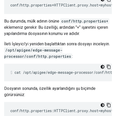
conf/http.properties+HTTPClient.proxy.host=myhost.
Bu durumda, mülk adının önüne
conf/http.properties+
eklemeniz gerekir. Bu özelliği, ardından "+" işaretini içeren
yapılandırma dosyasının konumu ve adıdır.
İleti İşleyici'yi yeniden başlattıktan sonra dosyayı inceleyin.
/opt/apigee/edge-message-
processor/conf/http.properties
:
cat /opt/apigee/edge-message-processor/conf/http
Dosyanın sonunda, özellik ayarlandığını şu biçimde
görürsünüz:
conf/http.properties:HTTPClient.proxy.host=myhost.