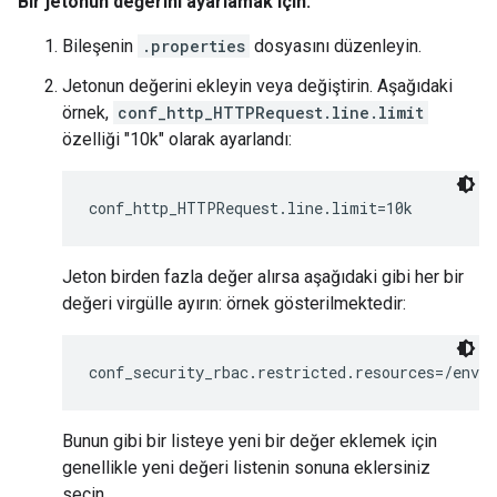
Bir jetonun değerini ayarlamak için:
Bileşenin
.properties
dosyasını düzenleyin.
Jetonun değerini ekleyin veya değiştirin. Aşağıdaki
örnek,
conf_http_HTTPRequest.line.limit
özelliği "10k" olarak ayarlandı:
conf_http_HTTPRequest.line.limit=10k
Jeton birden fazla değer alırsa aşağıdaki gibi her bir
değeri virgülle ayırın: örnek gösterilmektedir:
conf_security_rbac.restricted.resources=/envi
Bunun gibi bir listeye yeni bir değer eklemek için
genellikle yeni değeri listenin sonuna eklersiniz
seçin.