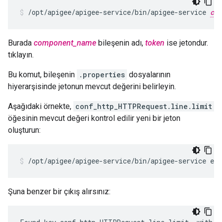
/opt/apigee/apigee-service/bin/apigee-service 
com
Burada
component_name
bileşenin adı,
token
ise jetondur.
tıklayın.
Bu komut, bileşenin
.properties
dosyalarının
hiyerarşisinde jetonun mevcut değerini belirleyin.
Aşağıdaki örnekte,
conf_http_HTTPRequest.line.limit
öğesinin mevcut değeri kontrol edilir yeni bir jeton
oluşturun:
/opt/apigee/apigee-service/bin/apigee-service ed
Şuna benzer bir çıkış alırsınız: