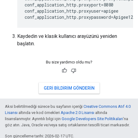
conf_application_http.proxyport=8080

conf_application_http.proxyuser=apigee

conf_application_http.proxypassword=Apigee123
Kaydedin ve klasik kullanıcı arayüzünü yeniden
başlatın.
Bu size yardımcı oldu mu?
GERI BILDIRIM GÖNDERIN
Aksi belirtilmediği sürece bu sayfanın içeriği
Creative Commons Atıf 4.0
Lisansı
altında ve kod örnekleri
Apache 2.0 Lisansı
altında
lisanslanmıştır. Ayrıntılı bilgi için
Google Developers Site Politikaları
'na
göz atın. Java, Oracle ve/veya satış ortaklarının tescilli ticari markasıdır.
Son güncelleme tarihi: 2026-02-17 UTC.