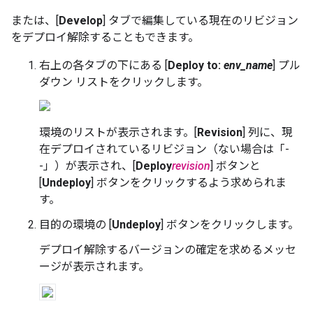
または、[
Develop
] タブで編集している現在のリビジョン
をデプロイ解除することもできます。
右上の各タブの下にある [
Deploy to:
env_name
] プル
ダウン リストをクリックします。
環境のリストが表示されます。[
Revision
] 列に、現
在デプロイされているリビジョン（ない場合は「-
-」）が表示され、[
Deploy
revision
] ボタンと
[
Undeploy
] ボタンをクリックするよう求められま
す。
目的の環境の [
Undeploy
] ボタンをクリックします。
デプロイ解除するバージョンの確定を求めるメッセ
ージが表示されます。