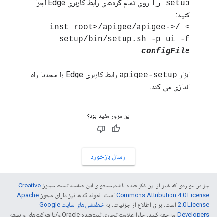
روی تمام گره‌های رابط کاربری Edge اجرا
setup را
کنید:
> /<inst_root>/apigee/apigee-
setup/bin/setup.sh -p ui -f
configFile
ابزار
رابط کاربری Edge را مجددا راه
apigee-setup
اندازی می کند.
این مرور مفید بود؟
ارسال بازخورد
جز در مواردی که غیر از این ذکر شده باشد،‌محتوای این صفحه تحت مجوز
Creative
Commons Attribution 4.0 License
است. نمونه کدها نیز دارای مجوز
Apache
2.0 License
است. برای اطلاع از جزئیات، به
خطمشی‌های سایت Google
Developers‏
مراجعه کنید. جاوا علامت تجاری ثبت‌شده Oracle و/یا شرکت‌های وابسته