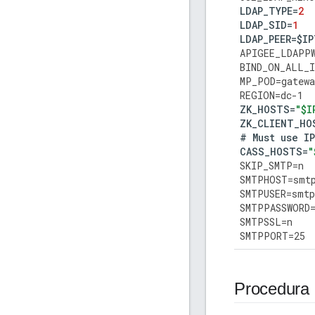
LDAP_TYPE
=
2
LDAP_SID
=
1
LDAP_PEER
=
$
IP
APIGEE_LDAPP
BIND_ON_ALL_I
MP_POD
=
gatewa
REGION
=
dc
-
1
ZK_HOSTS
=
"$I
ZK_CLIENT_HO
#
Must
use
IP
CASS_HOSTS
=
"
SKIP_SMTP
=
n
SMTPHOST
=
smt
SMTPUSER
=
smtp
SMTPPASSWORD
SMTPSSL
=
n
SMTPPORT
=
25
Procedura 