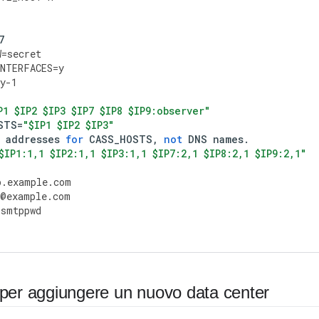
7
W
=
secret
NTERFACES
=
y
y
-
1
P1 $IP2 $IP3 $IP7 $IP8 $IP9:observer"
STS
=
"$IP1 $IP2 $IP3"
addresses
for
CASS_HOSTS
,
not
DNS
names
.
$IP1:1,1 $IP2:1,1 $IP3:1,1 $IP7:2,1 $IP8:2,1 $IP9:2,1"
p
.
example
.
com
@
example
.
com
=
smtppwd
per aggiungere un nuovo data center