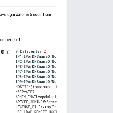
dove ogni dato ha 6 nodi. Tieni
one per dc-1.
#
Datacenter
2
IP1
=
IPorDNSnameOfNode1
IP2
=
IPorDNSnameOfNode2
IP3
=
IPorDNSnameOfNode3
IP7
=
IPorDNSnameOfNode7
IP8
=
IPorDNSnameOfNode8
IP9
=
IPorDNSnameOfNode9
HOSTIP
=
$
(
hostname
-
i
)
MSIP
=
$
IP7
ADMIN_EMAIL
=
opdk
@
apigee
.
com
APIGEE_ADMINPW
=
Secret123
LICENSE_FILE
=
/
tmp
/
license
.
txt
USE_LDAP_REMOTE_HOST
=
n