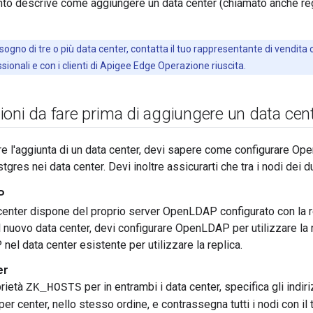
o descrive come aggiungere un data center (chiamato anche reg
isogno di tre o più data center, contatta il tuo rappresentante di vendita
ssionali e con i clienti di Apigee Edge Operazione riuscita.
oni da fare prima di aggiungere un data cen
are l'aggiunta di un data center, devi sapere come configurare 
gres nei data center. Devi inoltre assicurarti che tra i nodi dei d
P
center dispone del proprio server OpenLDAP configurato con la re
il nuovo data center, devi configurare OpenLDAP per utilizzare la r
el data center esistente per utilizzare la replica.
er
prietà
per in entrambi i data center, specifica gli indiri
ZK_HOSTS
r center, nello stesso ordine, e contrassegna tutti i nodi con il t