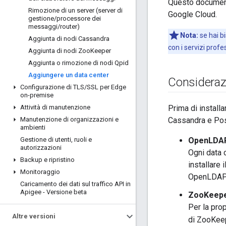
Questo document
Rimozione di un server (server di
Google Cloud.
gestione
/
processore dei
messaggi
/
router)
Nota:
se hai b
Aggiunta di nodi Cassandra
con i servizi profe
Aggiunta di nodi Zoo
Keeper
Aggiunta o rimozione di nodi Qpid
Aggiungere un data center
Considerazi
Configurazione di TLS
/
SSL per Edge
on-premise
Attività di manutenzione
Prima di install
Manutenzione di organizzazioni e
Cassandra e Post
ambienti
Gestione di utenti
,
ruoli e
OpenLDA
autorizzazioni
Ogni data 
Backup e ripristino
installare 
Monitoraggio
OpenLDAP n
Caricamento dei dati sul traffico API in
Apigee - Versione beta
ZooKeep
Per la pro
Altre versioni
di ZooKeepe