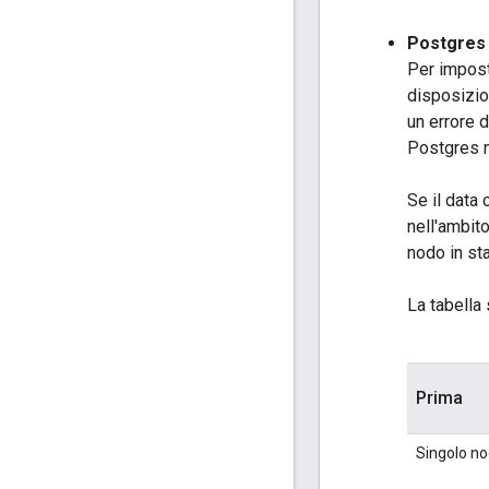
Postgres
Per imposta
disposizio
un errore d
Postgres m
Se il data
nell'ambit
nodo in st
La tabella
Prima
Singolo n