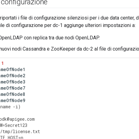
di configurazione
iportati i file di configurazione silenziosi per i due data center, 
ile di configurazione per dc-1 aggiunge ulteriori impostazioni a:
OpenLDAP con replica tra due nodi OpenLDAP.
 nuovi nodi Cassandra e ZooKeeper da dc-2 al file di configurazi
1
ameOfNode1
ameOfNode2
ameOfNode3
ameOfNode7
ameOfNode8
ameOfNode9
tname
-
i
)
pdk
@
apigee
.
com
W
=
Secret123
/
tmp
/
license
.
txt
OTE_HOST
=
n