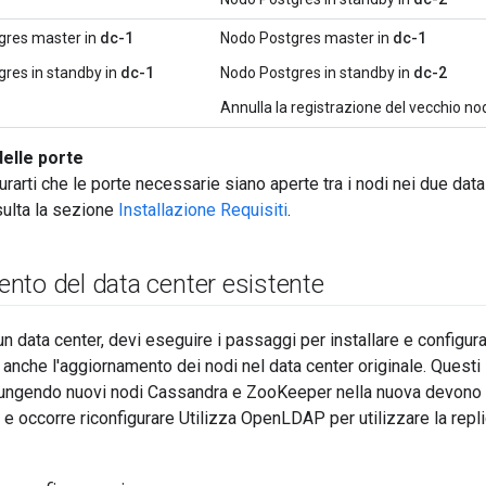
gres master in
dc-1
Nodo Postgres master in
dc-1
res in standby in
dc-1
Nodo Postgres in standby in
dc-2
Annulla la registrazione del vecchio no
delle porte
urarti che le porte necessarie siano aperte tra i nodi nei due dat
sulta la sezione
Installazione Requisiti
.
nto del data center esistente
n data center, devi eseguire i passaggi per installare e configurar
e anche l'aggiornamento dei nodi nel data center originale. Ques
iungendo nuovi nodi Cassandra e ZooKeeper nella nuova devono e
 e occorre riconfigurare Utilizza OpenLDAP per utilizzare la repli