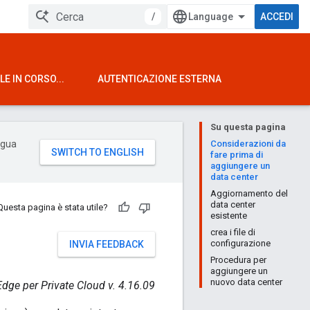
/
ACCEDI
E IN CORSO...
AUTENTICAZIONE ESTERNA
Su questa pagina
ingua
Considerazioni da
fare prima di
aggiungere un
data center
Aggiornamento del
data center
Questa pagina è stata utile?
esistente
crea i file di
configurazione
INVIA FEEDBACK
Procedura per
aggiungere un
nuovo data center
Edge per Private Cloud v. 4.16.09