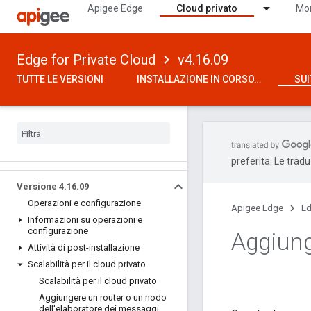
Apigee Edge
Cloud privato
Mon
Edge for Private Cloud
v4.16.09
TUTTE LE VERSIONI
INSTALLAZIONE IN CORSO…
SUI
preferita. Le trad
Versione 4
.
16
.
09
Operazioni e configurazione
Apigee Edge
Ed
Informazioni su operazioni e
configurazione
Aggiung
Attività di post-installazione
Scalabilità per il cloud privato
Scalabilità per il cloud privato
Aggiungere un router o un nodo
dell'elaboratore dei messaggi