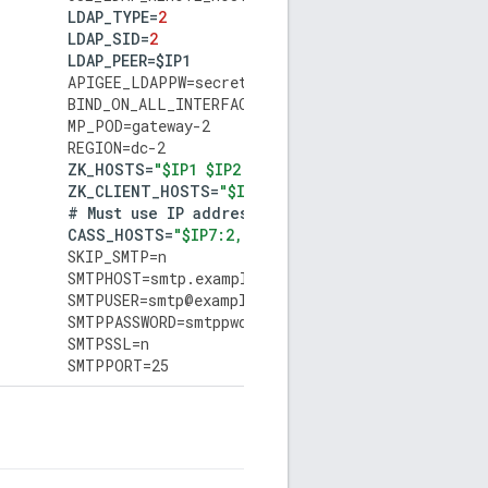
LDAP_TYPE
=
2
LDAP_SID
=
2
LDAP_PEER
=
$
IP1
APIGEE_LDAPPW
=
secret
BIND_ON_ALL_INTERFACES
=
y
MP_POD
=
gateway
-
2
REGION
=
dc
-
2
ZK_HOSTS
=
"$IP1 $IP2 $IP3 $IP7 $IP8 $IP9:observe
ZK_CLIENT_HOSTS
=
"$IP7 $IP8 $IP9"
#
Must
use
IP
addresses
for
CASS_HOSTS
,
not
D
CASS_HOSTS
=
"$IP7:2,1 $IP8:2,1 $IP9:2,1 $IP1:1,1
SKIP_SMTP
=
n
SMTPHOST
=
smtp
.
example
.
com
SMTPUSER
=
smtp
@
example
.
com
SMTPPASSWORD
=
smtppwd
SMTPSSL
=
n
SMTPPORT
=
25