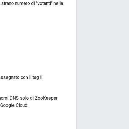
 strano numero di "votanti" nella
ssegnato con il tag il
o i nomi DNS solo di ZooKeeper
i Google Cloud.