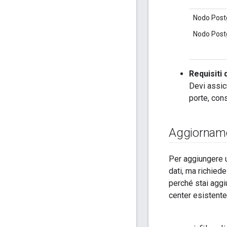
Nodo Post
Nodo Postg
Requisiti 
Devi assic
porte, con
Aggiorname
Per aggiungere u
dati, ma richied
perché stai agg
center esistente