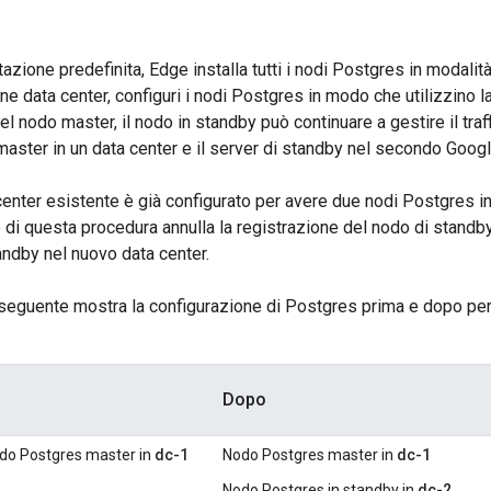
zione predefinita, Edge installa tutti i nodi Postgres in modalità
ne data center, configuri i nodi Postgres in modo che utilizzino l
el nodo master, il nodo in standby può continuare a gestire il traffi
aster in un data center e il server di standby nel secondo Googl
 center esistente è già configurato per avere due nodi Postgres
o di questa procedura annulla la registrazione del nodo di standby
andby nel nuovo data center.
 seguente mostra la configurazione di Postgres prima e dopo per 
Dopo
odo Postgres master in
dc-1
Nodo Postgres master in
dc-1
Nodo Postgres in standby in
dc-2