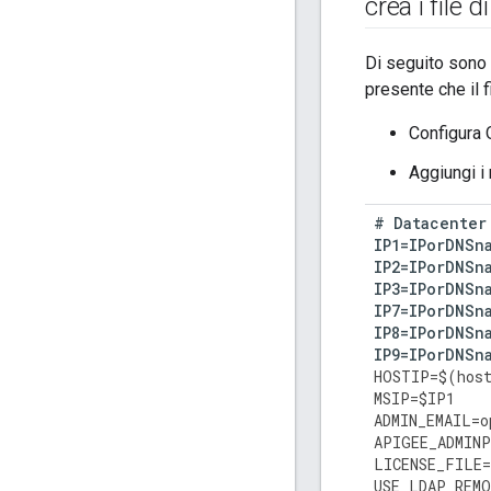
crea i file 
Di seguito sono r
presente che il f
Configura 
Aggiungi i
#
Datacenter
IP1
=
IPorDNSn
IP2
=
IPorDNSn
IP3
=
IPorDNSn
IP7
=
IPorDNSn
IP8
=
IPorDNSn
IP9
=
IPorDNSn
HOSTIP
=
$
(
hos
MSIP
=
$
IP1
ADMIN_EMAIL
=
o
APIGEE_ADMINP
LICENSE_FILE
=
USE_LDAP_REM