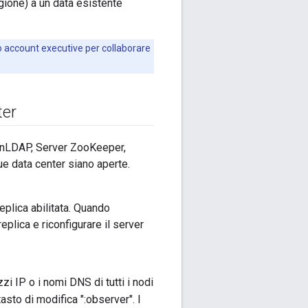
ione) a un data esistente
 o account executive per collaborare
ter
OpenLDAP, Server ZooKeeper,
ue data center siano aperte.
plica abilitata. Quando
eplica e riconfigurare il server
zzi IP o i nomi DNS di tutti i nodi
asto di modifica ":observer". I