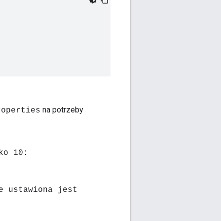
na potrzeby
roperties
ko 10:
e ustawiona jest