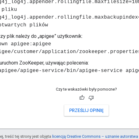
g4j_log4j.appender.rollingfile.maxfilesize=10
 pliku
g4j_log4j.appender.rollingfile.maxbackupindex
otwartych plików
zy plik należy do „apigee” użytkownik:
own apigee:apigee
igee/customer/application/zookeeper.propertie
uruchom ZooKeeper, używając polecenia:
apigee/apigee-service/bin/apigee-service apig
Czy te wskazówki były pomocne?
PRZEŚLIJ OPINIĘ
j, treść tej strony jest objęta
licencją Creative Commons – uznanie autorstwa 