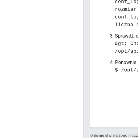
conf_lo
rozmiar
conf_lo
liczba 
Sprawdź, c
&gt; Ch
/opt/ap
Ponownie 
$ /opt/
O ile nie stwierdzono inacze