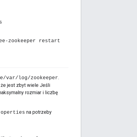
s
ee-zookeeper restart
.
e/var/log/zookeeper
że jest zbyt wiele Jeśli
aksymalny rozmiar i liczbę
na potrzeby
roperties