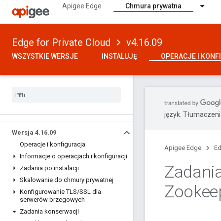
Apigee Edge
Chmura prywatna
Edge for Private Cloud
v4.16.09
WSZYSTKIE WERSJE
INSTALUJĘ
OPERACJE I KONF
język. Tłumaczen
Wersja 4
.
16
.
09
Operacje i konfiguracja
Apigee Edge
Ed
Informacje o operacjach i konfiguracji
Zadani
Zadania po instalacji
Skalowanie do chmury prywatnej
Zookee
Konfigurowanie TLS
/
SSL dla
serwerów brzegowych
Zadania konserwacji