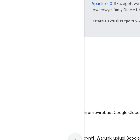
Apache 2.0
. Szczegółowe 
towarowym firmy Oracle i 
Ostatnia aktualizacja: 202
Apigee – informacje
We're part of Google
Zdarzenia
Partnerzy
E-booki i transmisje internetowe
Android
Chrome
Firebase
Google Cloud
Prywatność
Warunki korzystania z witryny
Warunki usługi Google