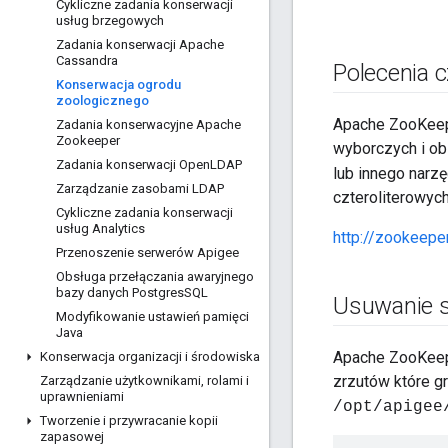
Cykliczne zadania konserwacji
usług brzegowych
Zadania konserwacji Apache
Cassandra
Polecenia c
Konserwacja ogrodu
zoologicznego
Apache ZooKeepe
Zadania konserwacyjne Apache
Zookeeper
wyborczych i ob
Zadania konserwacji Open
LDAP
lub innego narz
Zarządzanie zasobami LDAP
czteroliterowyc
Cykliczne zadania konserwacji
usług Analytics
http://zookeep
Przenoszenie serwerów Apigee
Obsługa przełączania awaryjnego
bazy danych Postgres
SQL
Usuwanie s
Modyfikowanie ustawień pamięci
Java
Apache ZooKeepe
Konserwacja organizacji i środowiska
zrzutów które g
Zarządzanie użytkownikami
,
rolami i
uprawnieniami
/opt/apigee
Tworzenie i przywracanie kopii
zapasowej