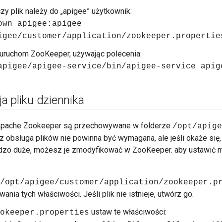
zy plik należy do „apigee” użytkownik:
own apigee:apigee
igee/customer/application/zookeeper.propertie
uruchom ZooKeeper, używając polecenia:
apigee/apigee-service/bin/apigee-service apig
a pliku dziennika
a Apache Zookeeper są przechowywane w folderze
/opt/apige
 obsługa plików nie powinna być wymagana, ale jeśli okaże się, 
rdzo duże, możesz je zmodyfikować w ZooKeeper. aby ustawić m
/opt/apigee/customer/application/zookeeper.p
ania tych właściwości. Jeśli plik nie istnieje, utwórz go.
ustaw te właściwości:
okeeper.properties