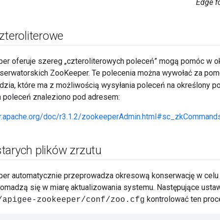
Edge fo
zteroliterowe
r oferuje szereg „czteroliterowych poleceń” mogą pomóc w ok
serwatorskich ZooKeeper. Te polecenia można wywołać za pomo
ędzia, które ma z możliwością wysyłania poleceń na określony p
h poleceń znaleziono pod adresem:
er.apache.org/doc/r3.1.2/zookeeperAdmin.html#sc_zkCommands
tarych plików zrzutu
r automatycznie przeprowadza okresową konserwację w celu u
romadzą się w miarę aktualizowania systemu. Następujące ustaw
kontrolować ten proc
/apigee-zookeeper/conf/zoo.cfg