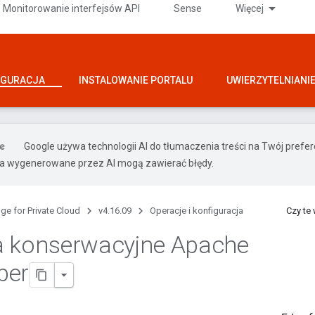
Monitorowanie interfejsów API
Sense
Więcej
IGURACJA
INSTALOWANIE PORTALU
UWIERZYTELNIANI
Google używa technologii AI do tłumaczenia treści na Twój pref
ia wygenerowane przez AI mogą zawierać błędy.
ge for Private Cloud
v4.16.09
Operacje i konfiguracja
Czy te
a konserwacyjne Apache
per