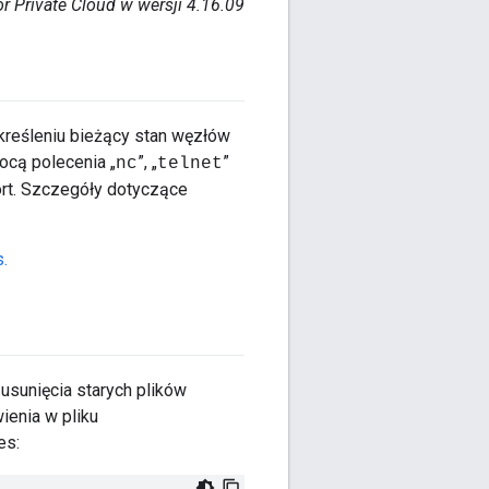
r Private Cloud w wersji 4.16.09
reśleniu bieżący stan węzłów
cą polecenia „
”, „
”
nc
telnet
ort. Szczegóły dotyczące
.
sunięcia starych plików
ienia w pliku
es: