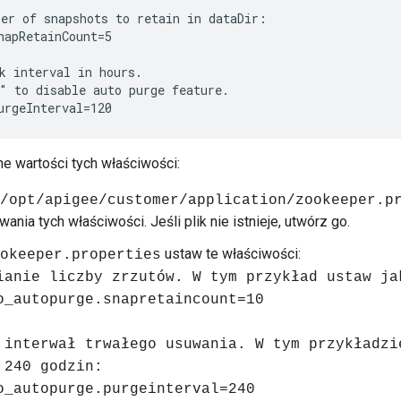
er of snapshots to retain in dataDir:

napRetainCount=5

k interval in hours.

" to disable auto purge feature.

urgeInterval=120
e wartości tych właściwości:
/opt/apigee/customer/application/zookeeper.p
ania tych właściwości. Jeśli plik nie istnieje, utwórz go.
ustaw te właściwości:
okeeper.properties
ianie liczby zrzutów. W tym przykład ustaw ja
o_autopurge.snapretaincount=10
 interwał trwałego usuwania. W tym przykładzi
 240 godzin:
o_autopurge.purgeinterval=240