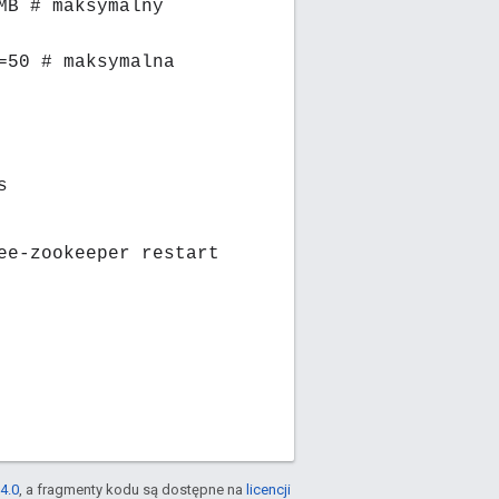
MB # maksymalny
=50 # maksymalna
s
ee-zookeeper restart
4.0
, a fragmenty kodu są dostępne na
licencji