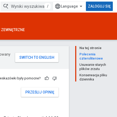
/
ZALOGUJ SIĘ
E ZEWNĘTRZNE
Na tej stronie
erowany
Polecenia
czteroliterowe
Usuwanie starych
plików zrzutu
Konserwacja pliku
 wskazówki były pomocne?
dziennika
PRZEŚLIJ OPINIĘ