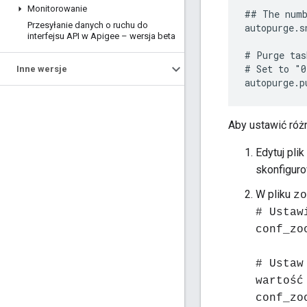
Monitorowanie
## The numb
Przesyłanie danych o ruchu do
autopurge.s
interfejsu API w Apigee – wersja beta
# Purge tas
# Set to "0
Inne wersje
autopurge.p
Aby ustawić różn
Edytuj plik
skonfigurow
W pliku
zo
# Ustaw
conf_zo
# Ustaw
wartość
conf_zo