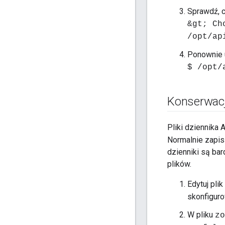
Sprawdź, c
&gt; Ch
/opt/ap
Ponownie 
$ /opt/
Konserwacj
Pliki dziennik
Normalnie zapisz
dzienniki są ba
plików.
Edytuj plik
skonfigurow
W pliku
zo