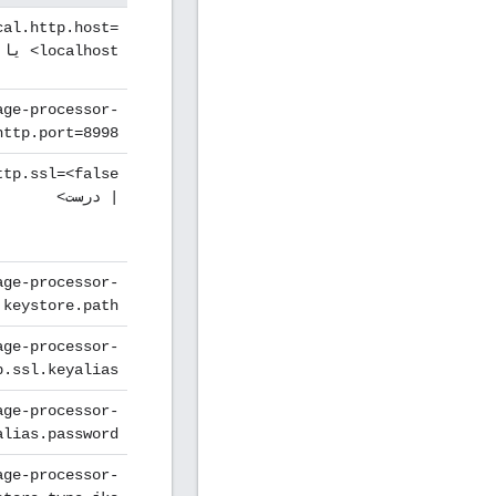
cal.http.host=
<localhost یا IP address>
age-processor-
http.port=8998
ttp.ssl=<false
| درست>
age-processor-
keystore.path=
age-processor-
.ssl.keyalias=
age-processor-
lias.password=
age-processor-