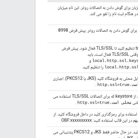
زبان برای گوش دادن به اتصالات روتر. این نام میزبان
 هنگام ثبت نام را لغو می کند.
اختیاری. پورت برای گوش دادن به اتصالات روتر. پیش فرض 8998
این را روی true تنظیم کنید تا TLS/SSL فعال شود. پیش فرض
 است، باید
و
local.http.ssl.key
را تنظیم کنید.
local.http.ss
مسیر سیستم فایل محلی به فروشگاه کلید (JKS یا PKCS12). اجباری
.
http.ssl
نام مستعار کلید از keystore که برای اتصالات TLS/SSL استفاده می
قتی
.
محلی است.http.ssl=true
استفاده برای رمزگذاری کلید در داخل فروشگاه کلید. از
 این قالب استفاده کنید: OBF:xxxxxxxxxx
نوع فروشگاه کلید. در حال حاضر فقط JKS و PKCS12 پشتیبانی می