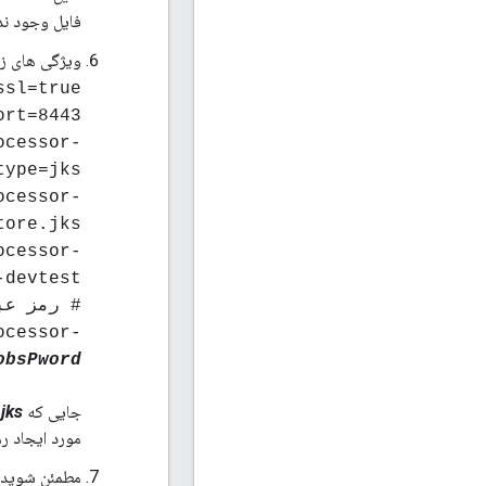
فایل وجود ندار
ویژگی های زی
ssl=true
ort=8443
ocessor-
type=jks
ocessor-
tore.jks
ocessor-
-devtest
# رمز عبور مبهم ystore
ocessor-
obsPword
جایی که
jks
مورد ایجاد ر
مطمئن شوید 