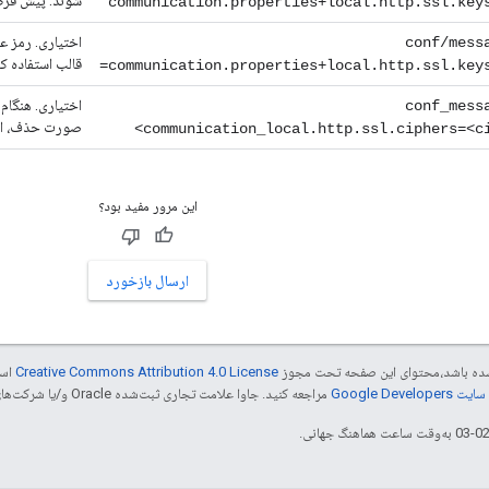
شوند. پیش فرض JKS ا
communication.properties+local.http.ssl.key
اختیاری. رمز عب
conf/mess
قالب استفاده کنید: xxxxxxx
communication.properties+local.http.ssl.keys
اختیاری. هنگام
conf_mess
صورت حذف، از تمام 
communication_local.http.ssl.ciphers=<ci
این مرور مفید بود؟
ارسال بازخورد
ر شده باشد،‌محتوای این صفحه تحت مجوز
Creative Commons Attribution 4.0 License
است
Google Dev‏
مراجعه کنید. جاوا علامت تجاری ثبت‌شده Oracle و/یا شرکت‌های وابسته به آن است.