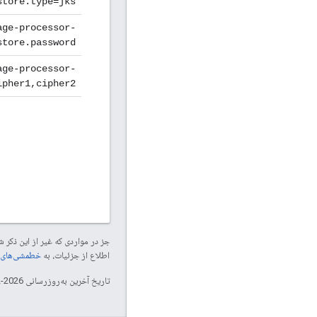
store.type=jks
age-processor-
tore.password=
age-processor-
pher1,cipher2>
جز در مواردی که غیر از این ذک
اطلاع از جزئیات، به
خطمشی‌های سایت elopers
تاریخ آخرین به‌روزرسانی 2026-02-03 به‌وقت ساعت هماهنگ جهانی.