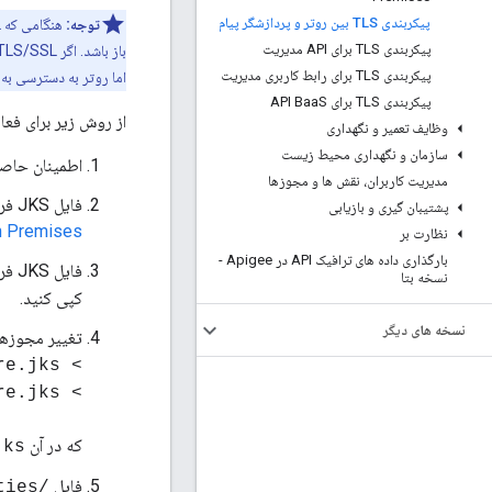
پیکربندی TLS بین روتر و پردازشگر پیام
توجه:
پیکربندی TLS برای API مدیریت
پیکربندی TLS برای رابط کاربری مدیریت
اما روتر به دسترسی به آ
پیکربندی TLS برای API Baa
S
از روش زیر برای فعال کردن رمزگذاری TLS بی
وظایف تعمیر و نگهداری
سازمان و نگهداری محیط زیست
اطمینان حاصل کنید که پورت 8082 د
مدیریت کاربران، نقش ها و مجوزها
فایل JKS فروشگاه کلید حاوی گواهینامه TLS و کلید خصوصی خود را ایجاد کنید. برای اطلاعات بیشتر،
پشتیبان گیری و بازیابی
n Premises
نظارت بر
بارگذاری داده های ترافیک API در Apigee -
فایل JKS فروشگاه کلید را در دایرکتوری موجود در سرور پردازشگر پیام، مانند
نسخه بتا
کپی کنید.
نسخه های دیگر
تغییر مجوزها و
> chown apigee:apigee /opt/apigee/customer/application/keystore.jks
> chmod 600 /opt/apigee/customer/application/keystore.jks
که در آن
jks
فایل
/opt/apigee/customer/application/message-processor.properties