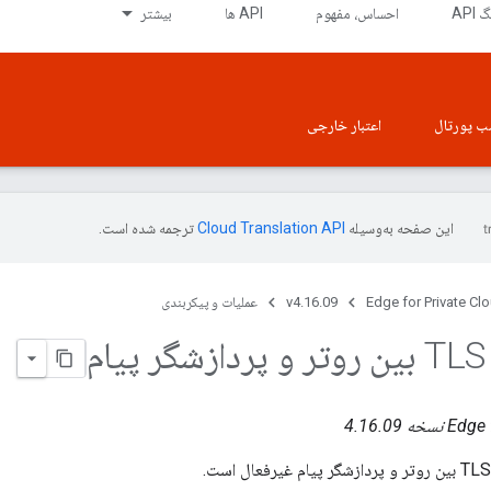
API
احساس، مفهوم
API ها
بیشتر
ب پورتال
اعتبار خارجی
این صفحه به‌وسیله
ترجمه شده است.
Edge for Private Cl
v4.16.09
عملیات و پیکربندی
م
ه 4.16.09