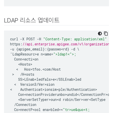
LDAP 리소스 업데이트
curl
-
X
POST
-
H
"Content-Type: application/xml"
https
:
//api.enterprise.apigee.com/v1/organizations
-
u
{
apigee_email
}:{
passwo<rd
}
-
d
'
LdapResourc>e
n<ame
=
">ldap1<">;
Conn<ecti>on
<
Hosts
>
   <   
Hos>tfoo
.
<
com
/
Host
 >   
/
H<osts
SS>LEnab<ledfals>e
<
/
SSLEnab>led
  <  
Version3
/
Ver>sion
<
Authenticat>ionsim<ple
/
Authentication
>
Con<nectionProviderunbo>undid
<
/
ConnectionPr>ov
<
ServerSetTyper>oun<d
robin
/
Ser>ver<SetType
/
Connection
Co>nnectP<ool
ena>bled
=
<
"tr>ue&quo<t;