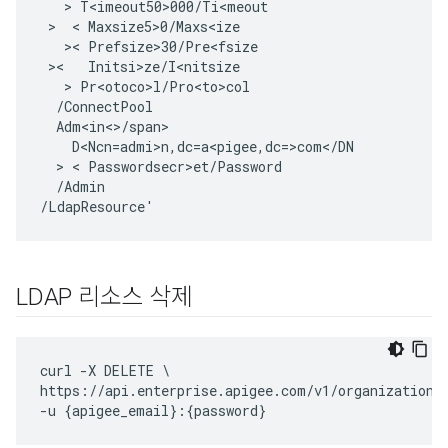
   > 
T<imeout50>000
/
Ti<meout
 >  < 
Maxsize5>0
/
Maxs<ize
   >< 
Prefsize>30
/
Pre<fsize
 ><   
Initsi>ze
/
I<nitsize
   > 
Pr<otoco>l
/
Pro<to>col
/
ConnectPool
D<Ncn
=
admi>n
,
dc
=
a<pigee
,
dc
=
>
com
<
/
DN
  > < 
Passwordsecr>et
/
Password
/
Admin
/
LdapResource
'
LDAP 리소스 삭제
curl -X DELETE \

https://api.enterprise.apigee.com/v1/organizations/
-u {apigee_email}:{password}