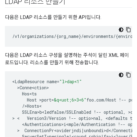
LDAP 리소스 만들기
다음은 LDAP 리소스를 만들기 위한 API입니다.
/v1/organizations/{org_name}/environments/{environ
다음은 LDAP 리소스 구성을 설명하는 주석이 달린 XML 페이
로드입니다. 리소스를 만들기 위해 전송합니다.
<
LdapResource
name
=
"l>dap<1"
>
Conne<ction>
Hos<ts
Host
>
port
=
&q<uot;6>3<6"
foo
.
com
/
Host
!
--
por
/
>
Hosts
SSLEna>b<ledfalse
/
SSLEnabled
!
--
optional
,
>
de
>
 <   
Version3
/
Version
!
--
optio>nal
,
<
defaults
to
<
Authentications>i<mple
/
Authentication
!
--
opt
  >  
ConnectionPr<oviderjndi
|
unboundi>d
<
/
Connectio
ServerSetTypesingle
|
<
round
robin
|
fa>i<lover
/
Se