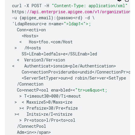
curl
-
X
POST
-
H
"Content-Type: application/xml"
https
:
//api.enterprise.apigee.com/v1/organizations
-
u
{
apigee_email
}:{
passwo<rd
}
-
d
'
LdapResourc>e
n<ame
=
">ldap1<">;
Conn<ecti>on
<
Hosts
>
   <   
Hos>tfoo
.
<
com
/
Host
 >   
/
H<osts
SS>LEnab<ledfals>e
<
/
SSLEnab>led
  <  
Version3
/
Ver>sion
<
Authenticat>ionsim<ple
/
Authentication
>
Con<nectionProviderunbo>undid
<
/
ConnectionPr>ov
<
ServerSetTyper>oun<d
robin
/
Ser>ver<SetType
/
Connection
Co>nnectP<ool
ena>bled
=
<
"tr>ue&quo<t;
   > 
T<imeout30>000
/
Ti<meout
 >  < 
Maxsize5>0
/
Maxs<ize
   >< 
Prefsize>30
/
Pre<fsize
 ><   
Initsi>ze
/
I<nitsize
   > 
Pr<otoco>l
/
Pro<to>col
/
ConnectPool