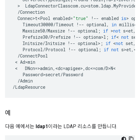
  >  
LdapConnectorClasscom
.
cu<stom
.
ldap
.
MyProvide>
/
Connection
Connec>t<Pool
enabled
=
"true"
!
--
enabled
is
>
opt
Timeout30000
/
Timeout
!
--
optional
,
in
millisec
Maxsize50
/
Maxsize
!
--
optional
;
if
>
not
s<et
,
Prefsize30
/
Prefsize
!
--
optiona>l
;
if
<
not
set
Initsize
/
Initsize
!
--
optional
>
;
if
<
not
set
,
>
Protocol
/
Protocol
!
--
optional
;
if
not
s>et
,
<
/
ConnectPool
 < 
Ad>min
 <   
DNcn
=
>
admin
,
<
dc
=
apigee
>
,
dc
<
=
com
/
D>N
Password>secret
/
Password
/
Admin
/
LdapResource
예
다음 예에서는
ldap1
이라는 LDAP 리소스를 만듭니다.