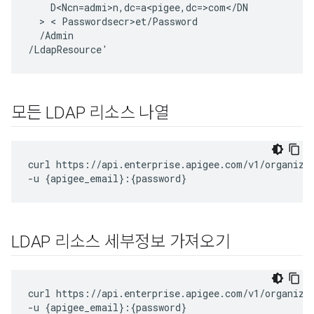
D<Ncn
=
admi>n
,
dc
=
a<pigee
,
dc
=
>
com
<
/
DN
  > < 
Passwordsecr>et
/
Password
/
Admin
/
LdapResource
'
모든 LDAP 리소스 나열
curl https://api.enterprise.apigee.com/v1/organizat
-u {apigee_email}:{password}
LDAP 리소스 세부정보 가져오기
curl https://api.enterprise.apigee.com/v1/organizat
-u {apigee_email}:{password}