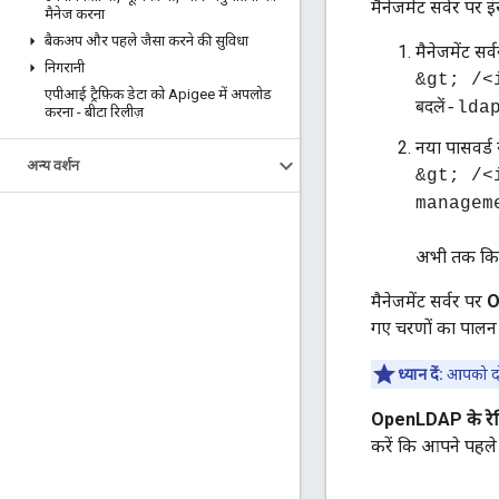
मैनेजमेंट सर्वर पर
मैनेज करना
बैकअप और पहले जैसा करने की सुविधा
मैनेजमेंट स
निगरानी
&gt; /<
एपीआई ट्रैफ़िक डेटा को Apigee में अपलोड
बदलें-l
करना - बीटा रिलीज़
नया पासवर्ड 
अन्य वर्शन
&gt; /<
managem
अभी तक किसी भ
मैनेजमेंट सर्वर पर
O
गए चरणों का पालन क
ध्यान दें:
आपको दोन
OpenLDAP के रेप्ल
करें कि आपने पहले 