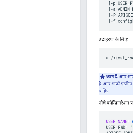
 [-p USER_PW
 [-a ADMIN_
 [-P APIGEE
 [-f config
उदाहरण के लिए:
>
/
<
inst_ro
ध्यान दें:
अगर आपने 
है. अगर आपने एडमिन पा
चाहिए.
नीचे कॉन्फ़िगरेशन 
USER_NAME
=
USER_PWD
=
"