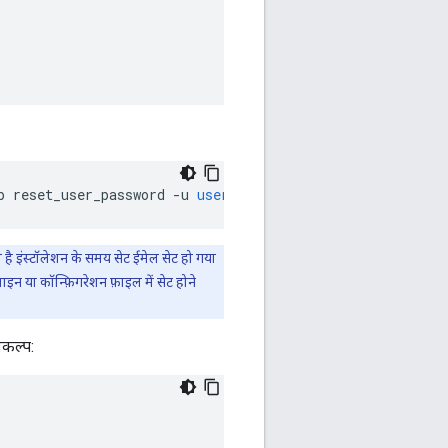
p
reset_user_password
-
u
user
@myCo
.
com
-
p
foo12345
-
a
a
है इंस्टॉलेशन के समय सेट ईमेल सेट हो गया
इन या कॉन्फ़िगरेशन फ़ाइल में सेट होने
िकल्प: