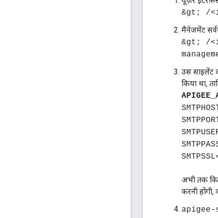
यूज़र इंटरफ़
&gt; /<
मैनेजमेंट सर्
&gt; /<
managem
उस साइलेंट 
किया था, ताकि
APIGEE_
SMTPHOS
SMTPPOR
SMTPUSE
SMTPPAS
SMTPSSL
अभी तक किसी
करनी होंगी, क
apigee-