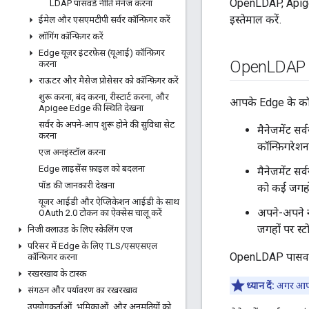
OpenLDAP, Apigee
LDAP पासवर्ड नीति मैनेज करना
इस्तेमाल करें.
ईमेल और एसएमटीपी सर्वर कॉन्फ़िगर करें
लॉगिंग कॉन्फ़िगर करें
Edge यूज़र इंटरफ़ेस (यूआई) कॉन्फ़िगर
Open
LDAP प
करना
राऊटर और मैसेज प्रोसेसर को कॉन्फ़िगर करें
शुरू करना
,
बंद करना
,
रीस्टार्ट करना
,
और
आपके Edge के कॉन
Apigee Edge की स्थिति देखना
सर्वर के अपने-आप शुरू होने की सुविधा सेट
मैनेजमेंट स
करना
कॉन्फ़िगरेशन
एज अनइंस्टॉल करना
Edge लाइसेंस फ़ाइल को बदलना
मैनेजमेंट स
पॉड की जानकारी देखना
को कई जगहों
यूज़र आईडी और ऐप्लिकेशन आईडी के साथ
अपने-अपने 
OAuth 2
.
0 टोकन का ऐक्सेस चालू करें
जगहों पर स्ट
निजी क्लाउड के लिए स्केलिंग एज
परिसर में Edge के लिए TLS
/
एसएसएल
OpenLDAP पासवर्ड 
कॉन्फ़िगर करना
रखरखाव के टास्क
ध्यान दें:
अगर आपका
संगठन और पर्यावरण का रखरखाव
उपयोगकर्ताओं
,
भूमिकाओं
,
और अनुमतियों को