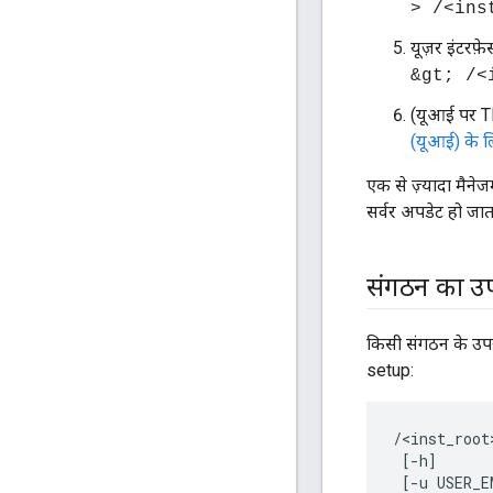
> /<ins
यूज़र इंटरफ़
&gt; /<
(यूआई पर TL
(यूआई) के ल
एक से ज़्यादा मैनेजम
सर्वर अपडेट हो जा
संगठन का उपय
किसी संगठन के उपय
setup:
/<inst_root
 [-h] 

 [-u USER_E