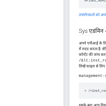
APIGEE_ADMI
उपयोगकर्ता को अपड
Sys एडमिन औ
अपने एपीआई के लिए
में मदद करता है. से
कॉन्टेंट की जांच कर
/&lt;inst_r
लिखें फ़ाइल से लिए 
management-
> /<inst_ro
इसके बाद आप नियमित