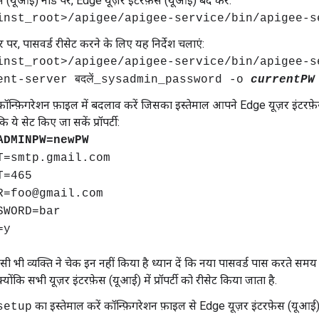
ेस (यूआई) नोड पर, Edge यूज़र इंटरफ़ेस (यूआई) बंद करें:
inst_root>/apigee/apigee-service/bin/apigee-se
वर पर, पासवर्ड रीसेट करने के लिए यह निर्देश चलाएं:
inst_root>/apigee/apigee-service/bin/apigee-s
ent-server बदलें_sysadmin_password -o
currentPW
कॉन्फ़िगरेशन फ़ाइल में बदलाव करें जिसका इस्तेमाल आपने Edge यूज़र इंटरफ़
 ये सेट किए जा सकें प्रॉपर्टी:
ADMINPW=newPW
T=smtp.gmail.com
T=465
R=foo@gmail.com
SWORD=bar
=y
 भी व्यक्ति ने चेक इन नहीं किया है ध्यान दें कि नया पासवर्ड पास करते सम
्योंकि सभी यूज़र इंटरफ़ेस (यूआई) में प्रॉपर्टी को रीसेट किया जाता है.
का इस्तेमाल करें कॉन्फ़िगरेशन फ़ाइल से Edge यूज़र इंटरफ़ेस (यूआई)
setup