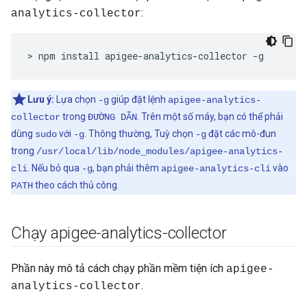
:
analytics-collector
> npm install apigee-analytics-collector -g
Lưu ý:
Lựa chọn
giúp đặt lệnh
-g
apigee-analytics-
trong
. Trên một số máy, bạn có thể phải
collector
ĐƯỜNG DẪN
dùng
với
. Thông thường, Tuỳ chọn
đặt các mô-đun
sudo
-g
-g
trong
/usr/local/lib/node_modules/apigee-analytics-
. Nếu bỏ qua
, bạn phải thêm
vào
cli
-g
apigee-analytics-cli
theo cách thủ công.
PATH
Chạy apigee-analytics-collector
Phần này mô tả cách chạy phần mềm tiện ích
apigee-
.
analytics-collector