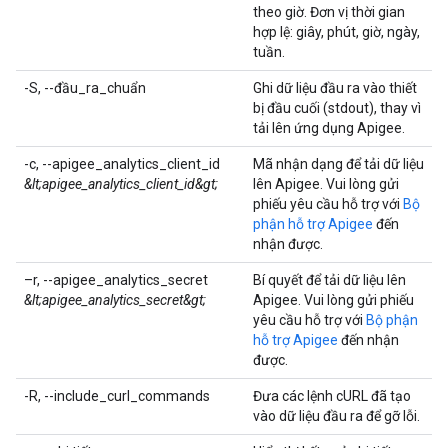
theo giờ. Đơn vị thời gian
hợp lệ: giây, phút, giờ, ngày,
tuần.
-S, --đầu_ra_chuẩn
Ghi dữ liệu đầu ra vào thiết
bị đầu cuối (stdout), thay vì
tải lên ứng dụng Apigee.
-c, --apigee_analytics_client_id
Mã nhận dạng để tải dữ liệu
&lt;apigee_analytics_client_id&gt;
lên Apigee. Vui lòng gửi
phiếu yêu cầu hỗ trợ với
Bộ
phận hỗ trợ Apigee
đến
nhận được.
–r, --apigee_analytics_secret
Bí quyết để tải dữ liệu lên
&lt;apigee_analytics_secret&gt;
Apigee. Vui lòng gửi phiếu
yêu cầu hỗ trợ với
Bộ phận
hỗ trợ Apigee
đến nhận
được.
-R, --include_curl_commands
Đưa các lệnh cURL đã tạo
vào dữ liệu đầu ra để gỡ lỗi.