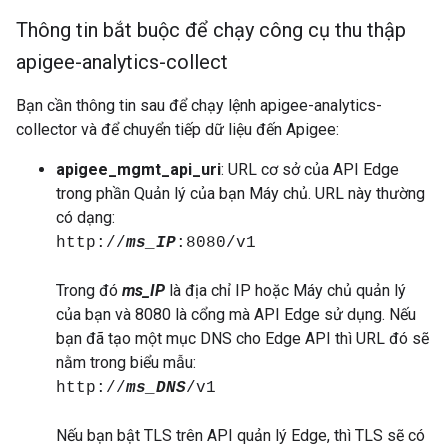
Thông tin bắt buộc để chạy công cụ thu thập
apigee-analytics-collect
Bạn cần thông tin sau để chạy lệnh apigee-analytics-
collector và để chuyển tiếp dữ liệu đến Apigee:
apigee_mgmt_api_uri
: URL cơ sở của API Edge
trong phần Quản lý của bạn Máy chủ. URL này thường
có dạng:
http://
ms_IP
:8080/v1
Trong đó
ms_IP
là địa chỉ IP hoặc Máy chủ quản lý
của bạn và 8080 là cổng mà API Edge sử dụng. Nếu
bạn đã tạo một mục DNS cho Edge API thì URL đó sẽ
nằm trong biểu mẫu:
http://
ms_DNS
/v1
Nếu bạn bật TLS trên API quản lý Edge, thì TLS sẽ có