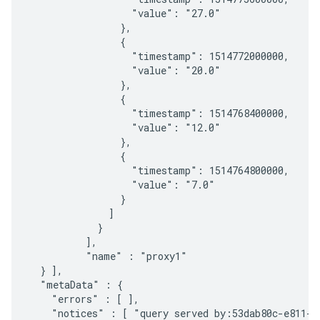
                  "value": "27.0"

                },

                {

                  "timestamp": 1514772000000,

                  "value": "20.0"

                },

                {

                  "timestamp": 1514768400000,

                  "value": "12.0"

                },

                {

                  "timestamp": 1514764800000,

                  "value": "7.0"

                }

              ]

            }

          ],

          "name" : "proxy1"

  } ],

  "metaData" : {

    "errors" : [ ],

    "notices" : [ "query served by:53dab80c-e811-4