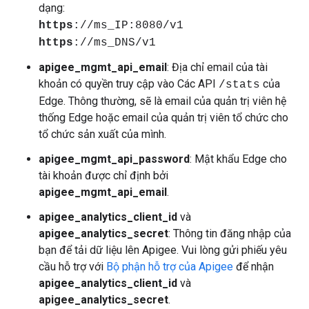
dạng:
https
://ms_IP:8080/v1
https
://ms_DNS/v1
apigee_mgmt_api_email
: Địa chỉ email của tài
khoản có quyền truy cập vào Các API
của
/stats
Edge. Thông thường, sẽ là email của quản trị viên hệ
thống Edge hoặc email của quản trị viên tổ chức cho
tổ chức sản xuất của mình.
apigee_mgmt_api_password
: Mật khẩu Edge cho
tài khoản được chỉ định bởi
apigee_mgmt_api_email
.
apigee_analytics_client_id
và
apigee_analytics_secret
: Thông tin đăng nhập của
bạn để tải dữ liệu lên Apigee. Vui lòng gửi phiếu yêu
cầu hỗ trợ với
Bộ phận hỗ trợ của Apigee
để nhận
apigee_analytics_client_id
và
apigee_analytics_secret
.