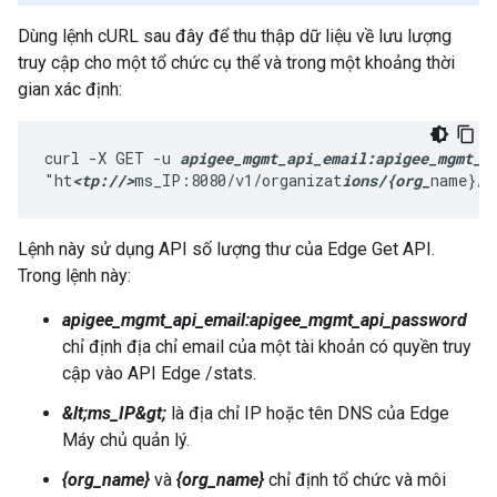
Dùng lệnh cURL sau đây để thu thập dữ liệu về lưu lượng
truy cập cho một tổ chức cụ thể và trong một khoảng thời
gian xác định:
curl -X GET -u 
apigee_mgmt_api_email:apigee_mgmt_a
"ht
<tp://>
ms_IP:8080/v1/organizat
ions/{org_
name}/e
Lệnh này sử dụng API số lượng thư của Edge Get API.
Trong lệnh này:
apigee_mgmt_api_email:apigee_mgmt_api_password
chỉ định địa chỉ email của một tài khoản có quyền truy
cập vào API Edge /stats.
&lt;ms_IP&gt;
là địa chỉ IP hoặc tên DNS của Edge
Máy chủ quản lý.
{org_name}
và
{org_name}
chỉ định tổ chức và môi