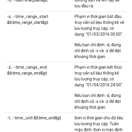
-o, --đầu ra
&lt;path&gt;
Đường dẫn và tên tệp để
lưu đầu ra.
-s, --time_range_start
Phạm vi thời gian bắt đầu
&lt;time_range_start&gt;
truy vấn số liệu thống kê về
lưu lượng truy cập, có
dạng: "01/03/2016 00:00".
Nếu bạn chỉ định -d, đừng
chỉ định cả -s và -z để đặt
khoảng thời gian.
-z, --time_range_end
Phạm vi thời gian kết thúc
&lt;time_range_end&gt;
truy vấn số liệu thống kê
lưu lượng truy cập, có
dạng: "01/04/2016 24:00".
Nếu bạn chỉ định -d, đừng
chỉ định cả -s và -z để đặt
khoảng thời gian.
-t, --time_unit
&lt;time_unit&gt;
Đơn vị thời gian cho dữ liệu
lưu lượng truy cập. Tuần
mặc định. Đơn vị mặc định