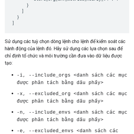
      }

    ]

  }

]
Sử dụng các tuỳ chọn dòng lệnh cho lệnh để kiểm soát các
hành động của lệnh đó. Hãy sử dụng các lựa chọn sau để
chỉ định tổ chức và môi trường cần đưa vào dữ liệu được
tạo:
-i, --include_orgs <danh sách các mục
được phân tách bằng dấu phẩy>
-x, --excluded_org <danh sách các mục
được phân tách bằng dấu phẩy>
-n, --include_envs <danh sách các mục
được phân tách bằng dấu phẩy>
-e, --excluded_envs <danh sách các