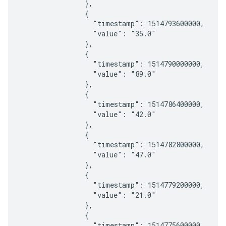
                },

                {

                  "timestamp": 1514793600000,

                  "value": "35.0"

                },

                {

                  "timestamp": 1514790000000,

                  "value": "89.0"

                },

                {

                  "timestamp": 1514786400000,

                  "value": "42.0"

                },

                {

                  "timestamp": 1514782800000,

                  "value": "47.0"

                },

                {

                  "timestamp": 1514779200000,

                  "value": "21.0"

                },

                {

                  "timestamp": 1514775600000,
