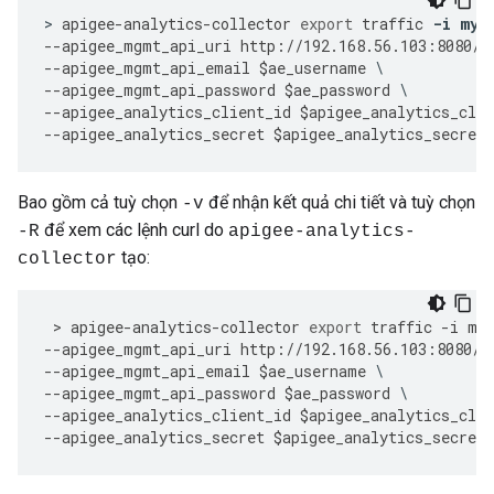
>
apigee
-
analytics
-
collector
export
traffic
-
i
myO
--
apigee_mgmt_api_uri
http
:
//
192.168
.
56.103
:
8080
/
v
--
apigee_mgmt_api_email
$
ae_username
--
apigee_mgmt_api_password
$
ae_password
--
apigee_analytics_client_id
$
apigee_analytics_clie
--
apigee_analytics_secret
$
apigee_analytics_secret
Bao gồm cả tuỳ chọn
để nhận kết quả chi tiết và tuỳ chọn
-v
để xem các lệnh curl do
-R
apigee-analytics-
tạo:
collector
 > 
apigee
-
analytics
-
collector
export
traffic
-
i
my
--
apigee_mgmt_api_uri
http
:
//
192.168
.
56.103
:
8080
/
v
--
apigee_mgmt_api_email
$
ae_username
--
apigee_mgmt_api_password
$
ae_password
--
apigee_analytics_client_id
$
apigee_analytics_clie
--
apigee_analytics_secret
$
apigee_analytics_secret