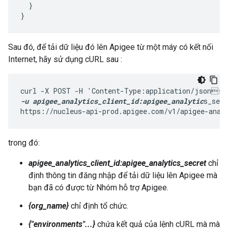
  }

}
Sau đó, để tải dữ liệu đó lên Apigee từ một máy có kết nối
Internet, hãy sử dụng cURL sau :
curl -X POST -H 'Content-Type:application/json
9;
-u apigee_analytics_client_id:apigee_analytic
s_secr
https://nucleus-api-prod.apigee.com/v1/apigee-anal
trong đó:
apigee_analytics_client_id:apigee_analytics_secret
chỉ
định thông tin đăng nhập để tải dữ liệu lên Apigee mà
bạn đã có được từ Nhóm hỗ trợ Apigee.
{org_name}
chỉ định tổ chức.
{"environments"...}
chứa kết quả của lệnh cURL mà mà