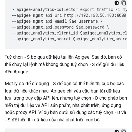
>
apigee
-
analytics
-
collector
export
traffic
-
i
myO
--
apigee_mgmt_api_uri
http
:
//
192.168
.
56.103
:
8080
/
v
--
apigee_mgmt_api_email
$
ae_username
--
apigee_mgmt_api_password
$
ae_password
--
apigee_analytics_client_id
$
apigee_analytics_clie
--
apigee_analytics_secret
$
apigee_analytics_secret
Tuỳ chọn
bỏ qua dữ liệu tải lên Apigee. Sau đó, bạn có
-S
thể chạy lại lệnh mà không dùng tuỳ chọn
để gửi dữ liệu
-S
đến Apigee.
Một lý do để sử dụng
để bạn có thể hiển thị cục bộ các
-S
loại dữ liệu khác nhau. Apigee chỉ yêu cầu bạn tải dữ liệu
lưu lượng truy cập API lên, nhưng tuỳ chọn
cho phép bạn
-D
hiển thị dữ liệu về API sản phẩm, nhà phát triển, ứng dụng
hoặc proxy API. Ví dụ bên dưới sử dụng các tuỳ chọn
và
-D
để hiển thị dữ liệu của nhà phát triển cục bộ:
-S