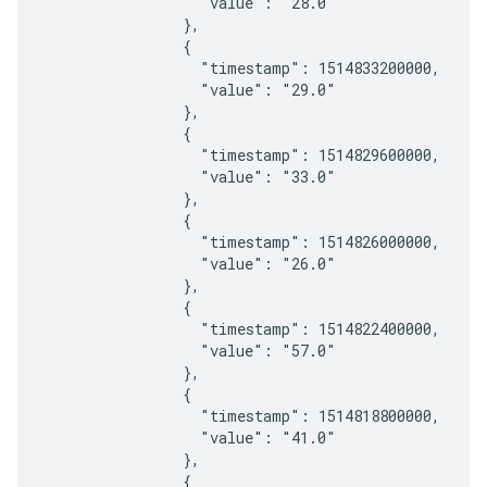
                  "value": "28.0"

                },

                {

                  "timestamp": 1514833200000,

                  "value": "29.0"

                },

                {

                  "timestamp": 1514829600000,

                  "value": "33.0"

                },

                {

                  "timestamp": 1514826000000,

                  "value": "26.0"

                },

                {

                  "timestamp": 1514822400000,

                  "value": "57.0"

                },

                {

                  "timestamp": 1514818800000,

                  "value": "41.0"

                },

                {
