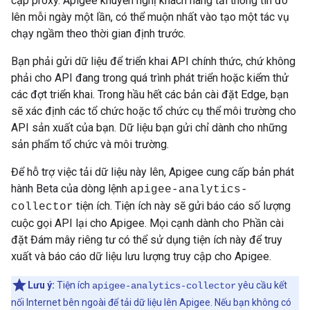
cập proxy. Apigee khuyến nghị khách hàng tải thông tin đó
lên mỗi ngày một lần, có thể muộn nhất vào tạo một tác vụ
chạy ngầm theo thời gian định trước.
Bạn phải gửi dữ liệu để triển khai API chính thức, chứ không
phải cho API đang trong quá trình phát triển hoặc kiểm thử
các đợt triển khai. Trong hầu hết các bản cài đặt Edge, bạn
sẽ xác định các tổ chức hoặc tổ chức cụ thể môi trường cho
API sản xuất của bạn. Dữ liệu bạn gửi chỉ dành cho những
sản phẩm tổ chức và môi trường.
Để hỗ trợ việc tải dữ liệu này lên, Apigee cung cấp bản phát
hành Beta của dòng lệnh
apigee-analytics-
tiện ích. Tiện ích này sẽ gửi báo cáo số lượng
collector
cuộc gọi API lại cho Apigee. Mọi cạnh dành cho Phần cài
đặt Đám mây riêng tư có thể sử dụng tiện ích này để truy
xuất và báo cáo dữ liệu lưu lượng truy cập cho Apigee.
Lưu ý:
Tiện ích
yêu cầu kết
apigee-analytics-collector
nối Internet bên ngoài để tải dữ liệu lên Apigee. Nếu bạn không có