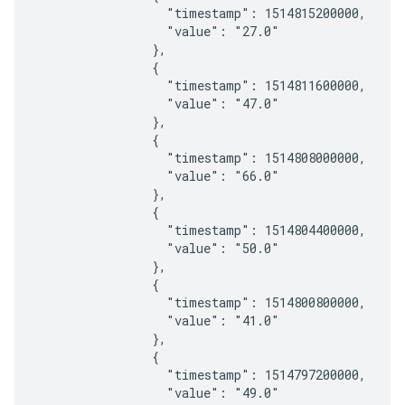
                  "timestamp": 1514815200000,

                  "value": "27.0"

                },

                {

                  "timestamp": 1514811600000,

                  "value": "47.0"

                },

                {

                  "timestamp": 1514808000000,

                  "value": "66.0"

                },

                {

                  "timestamp": 1514804400000,

                  "value": "50.0"

                },

                {

                  "timestamp": 1514800800000,

                  "value": "41.0"

                },

                {

                  "timestamp": 1514797200000,

                  "value": "49.0"
