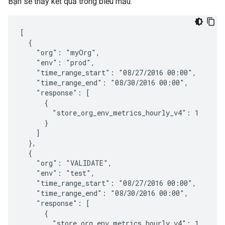
Bạn sẽ thấy kết quả trong biểu mẫu:
[

  {

    "org": "myOrg",

    "env": "prod",

    "time_range_start": "08/27/2016 00:00",

    "time_range_end": "08/30/2016 00:00",

    "response": [

      {

        "store_org_env_metrics_hourly_v4": 1

      }

    ]

  },

  {

    "org": "VALIDATE",

    "env": "test",

    "time_range_start": "08/27/2016 00:00",

    "time_range_end": "08/30/2016 00:00",

    "response": [

      {

        "store_org_env_metrics_hourly_v4": 1
