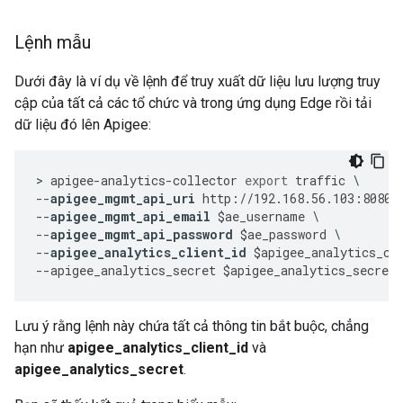
Lệnh mẫu
Dưới đây là ví dụ về lệnh để truy xuất dữ liệu lưu lượng truy
cập của tất cả các tổ chức và trong ứng dụng Edge rồi tải
dữ liệu đó lên Apigee:
>
apigee
-
analytics
-
collector
export
traffic
--
apigee_mgmt_api_uri
http
:
//
192.168
.
56.103
:
8080
/
--
apigee_mgmt_api_email
$
ae_username
--
apigee_mgmt_api_password
$
ae_password
--
apigee_analytics_client_id
$
apigee_analytics_cl
--
apigee_analytics_secret
$
apigee_analytics_secret
Lưu ý rằng lệnh này chứa tất cả thông tin bắt buộc, chẳng
hạn như
apigee_analytics_client_id
và
apigee_analytics_secret
.