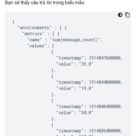
Bạn sẽ thấy câu trả lời trong biểu mẫu:
{

  "environments" : [ {

    "metrics" : [ {

      "name" : "sum(message_count)",

      "values": [

                {

                  "timestamp": 1514847600000,

                  "value": "35.0"

                },

                {

                  "timestamp": 1514844000000,

                  "value": "19.0"

                },

                {

                  "timestamp": 1514840400000,

                  "value": "58.0"

                },

                {

                  "timestamp": 1514836800000,
