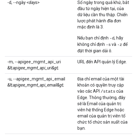
-d, --ngày
<days>
Số ngày trong quá khứ, bắt
đầu từ ngày hiện tại, của
dữ liệu cần thu thập. Chiến
lược phát hành đĩa đơn
mặc định là 3.
Nếu bạn chỉ định
, hãy
-d
không chỉ định
và
để
-s
-z
đặt thời gian dải ô.
-m, --apigee_mgmt_api_uri
URL đến API quản lý Edge.
&lt;apigee_mgmt_api_uri&gt;
-u, --apigee_mgmt_api_email
Địa chỉ email của một tài
&lt;apigee_mgmt_api_email&gt;
khoản có quyền truy cập
vào các API
của
/stats
Edge. Thông thường, đây
sẽ là Email của quản trị
viên hệ thống Edge hoặc
email của quản trị viên tổ
chức tổ chức sản xuất của
bạn.