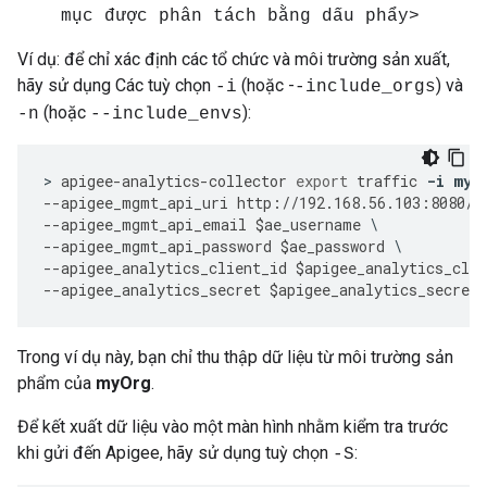
mục được phân tách bằng dấu phẩy>
Ví dụ: để chỉ xác định các tổ chức và môi trường sản xuất,
hãy sử dụng Các tuỳ chọn
(hoặc -
) và
-i
-include_orgs
(hoặc
):
-n
--include_envs
>
apigee
-
analytics
-
collector
export
traffic
-
i
myO
--
apigee_mgmt_api_uri
http
:
//
192.168
.
56.103
:
8080
/
v
--
apigee_mgmt_api_email
$
ae_username
--
apigee_mgmt_api_password
$
ae_password
--
apigee_analytics_client_id
$
apigee_analytics_clie
--
apigee_analytics_secret
$
apigee_analytics_secret
Trong ví dụ này, bạn chỉ thu thập dữ liệu từ môi trường sản
phẩm của
myOrg
.
Để kết xuất dữ liệu vào một màn hình nhằm kiểm tra trước
khi gửi đến Apigee, hãy sử dụng tuỳ chọn
:
-S