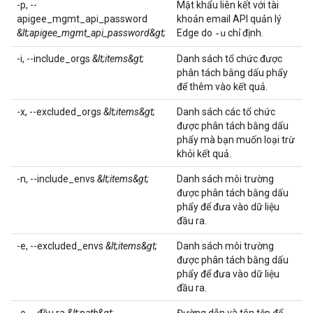
-p, --
Mật khẩu liên kết với tài
apigee_mgmt_api_password
khoản email API quản lý
&lt;apigee_mgmt_api_password&gt;
Edge do
chỉ định.
-u
-i, --include_orgs
&lt;items&gt;
Danh sách tổ chức được
phân tách bằng dấu phẩy
để thêm vào kết quả.
-x, --excluded_orgs
&lt;items&gt;
Danh sách các tổ chức
được phân tách bằng dấu
phẩy mà bạn muốn loại trừ
khỏi kết quả.
-n, --include_envs
&lt;items&gt;
Danh sách môi trường
được phân tách bằng dấu
phẩy để đưa vào dữ liệu
đầu ra.
-e, --excluded_envs
&lt;items&gt;
Danh sách môi trường
được phân tách bằng dấu
phẩy để đưa vào dữ liệu
đầu ra.