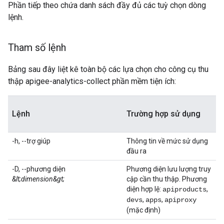
Phần tiếp theo chứa danh sách đầy đủ các tuỳ chọn dòng
lệnh.
Tham số lệnh
Bảng sau đây liệt kê toàn bộ các lựa chọn cho công cụ thu
thập apigee-analytics-collect phần mềm tiện ích:
Lệnh
Trường hợp sử dụng
-h, --trợ giúp
Thông tin về mức sử dụng
đầu ra
-D, --phương diện
Phương diện lưu lượng truy
&lt;dimension&gt;
cập cần thu thập. Phương
diện hợp lệ:
,
apiproducts
,
,
devs
apps
apiproxy
(mặc định)