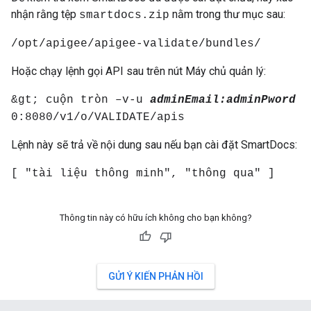
nhận rằng tệp
nằm trong thư mục sau:
smartdocs.zip
/opt/apigee/apigee-validate/bundles/
Hoặc chạy lệnh gọi API sau trên nút Máy chủ quản lý:
&gt; cuộn tròn –v-u
adminEmail:adminPword
0:8080/v1/o/VALIDATE/apis
Lệnh này sẽ trả về nội dung sau nếu bạn cài đặt SmartDocs:
[ "tài liệu thông minh", "thông qua" ]
Thông tin này có hữu ích không cho bạn không?
GỬI Ý KIẾN PHẢN HỒI