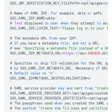
SSO_JWT_VERIFICATION_KEY_FILEPATH
=/
opt
/
apigee
/
cus
#
Name
of
SAML
IDP
.
For
example
,
okta
or
adfs
.
SSO_SAML_IDP_NAME
=
okta
#
Text
displayed
to
user
when
they
attempt
to
acce
SSO_SAML_IDP_LOGIN_TEXT
=
"Please log in to your ID
#
The
metadata
URL
from
your
IDP
.
#
If
you
have
a
metadata
file
,
and
not
a
URL
,
#
see
"Specifying a metadata file instead of a URL
SSO_SAML_IDP_METADATA_URL
=
https
:
//
dev
-
343434.
oktap
#
Specifies
to
skip
TLS
validation
for
the
URL
spe
#
by
SSO_SAML_IDP_METADATA_URL
.
Necessary
if
URL
u
#
Default
value
is
"n"
.
SSO_SAML_IDPMETAURL_SKIPSSLVALIDATION
=
n
#
SAML
service
provider
key
and
cert
from
"Create 
SSO_SAML_SERVICE_PROVIDER_KEY
=/
opt
/
apigee
/
customer
SSO_SAML_SERVICE_PROVIDER_CERTIFICATE
=/
opt
/
apigee
/
#
The
passphrase
used
when
you
created
the
SAML
ce
#
The
section
"Create the TLS keys and certificate