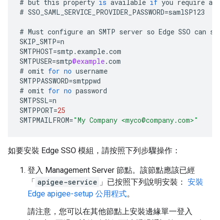
#
but
this
property
is
available
if
you
require
a
#
SSO_SAML_SERVICE_PROVIDER_PASSWORD
=
samlSP123
#
Must
configure
an
SMTP
server
so
Edge
SSO
can
se
SKIP_SMTP
=
n
SMTPHOST
=
smtp
.
example
.
com
SMTPUSER
=
smtp
@example
.
com
#
omit
for
no
username
SMTPPASSWORD
=
smtppwd
#
omit
for
no
password
SMTPSSL
=
n
SMTPPORT
=
25
SMTPMAILFROM
=
"My Company <myco@company.com>"
如要安裝 Edge SSO 模組，請按照下列步驟操作：
登入 Management Server 節點。該節點應該已經
「
apigee-service
」已按照下列說明安裝：
安裝
Edge apigee-setup 公用程式
。
請注意，您可以在其他節點上安裝邊緣單一登入