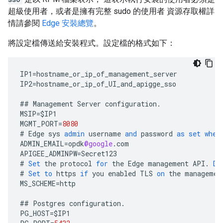
超級使用者，或者是擁有完整 sudo 的使用者 資源存取權詳
情請參閱
Edge 安裝總覽
。
將設定檔傳送給安裝程式。設定檔的格式如下：
IP1
=
hostname_or_ip_of_management_server
IP2
=
hostname_or_ip_of_UI_and_apigge_sso
##
Management
Server
configuration
.
MSIP
=
$
IP1
MGMT_PORT
=
8080
#
Edge
sys
admin
username
and
password
as
set
when
ADMIN_EMAIL
=
opdk
@google
.
com
APIGEE_ADMINPW
=
Secret123
#
Set
the
protocol
for
the
Edge
management
API
.
De
#
Set
to
https
if
you
enabled
TLS
on
the
managemen
MS_SCHEME
=
http
##
Postgres
configuration
.
PG_HOST
=
$
IP1