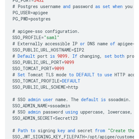
PG_PORT
=
5432
#
Postgres
username
and
password
as
set
when
you
i
PG_USER
=
apigee
PG_PWD
=
postgres
#
apigee
-
sso
configuration
.
SSO_PROFILE
=
"saml"
#
Externally
accessible
IP
or
DNS
name
of
apigee
-
s
SSO_PUBLIC_URL_HOSTNAME
=
$
IP2
#
Default
port
is
9099.
If
changing
,
set
both
prop
SSO_PUBLIC_URL_PORT
=
9099
SSO_TOMCAT_PORT
=
9099
#
Set
Tomcat
TLS
mode
to
DEFAULT
to
use
HTTP
acce
SSO_TOMCAT_PROFILE
=
DEFAULT
SSO_PUBLIC_URL_SCHEME
=
http
#
SSO
admin
user
name
.
The
default
is
ssoadmin
.
SSO_ADMIN_NAME
=
ssoadmin
#
SSO
admin
password
using
uppercase
,
lowercase
,
n
SSO_ADMIN_SECRET
=
Secret123
#
Path
to
signing
key
and
secret
from
"Create the 
SSO_JWT_SIGNING_KEY_FILEPATH
=/
opt
/
apigee
/
customer