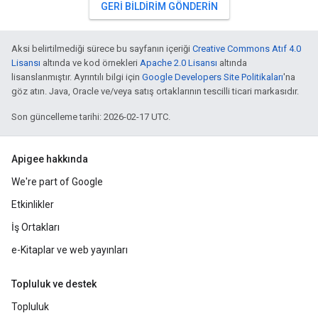
GERI BILDIRIM GÖNDERIN
Aksi belirtilmediği sürece bu sayfanın içeriği
Creative Commons Atıf 4.0
Lisansı
altında ve kod örnekleri
Apache 2.0 Lisansı
altında
lisanslanmıştır. Ayrıntılı bilgi için
Google Developers Site Politikaları
'na
göz atın. Java, Oracle ve/veya satış ortaklarının tescilli ticari markasıdır.
Son güncelleme tarihi: 2026-02-17 UTC.
Apigee hakkında
We're part of Google
Etkinlikler
İş Ortakları
e-Kitaplar ve web yayınları
Topluluk ve destek
Topluluk