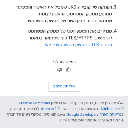
העתקה של קובץ ה-JKS שמכיל את האישור והמפתח
ממופע ממשק המשתמש הראשון לצומת.
שמתארחים במופע השני של ממשק המשתמש.
מגדירים את המופע השני של ממשק המשתמש
לשימוש ב-TLS/HTTPS כפי שמתואר במאמר
הגדרת TLS בממשק המשתמש לניהול
.
המידע עזר לך?
שליחת משוב
אלא אם צוין אחרת, התוכן של דף זה הוא ברישיון
Creative Commons
Attribution 4.0
ודוגמאות הקוד הן ברישיון
Apache 2.0
. לפרטים, ניתן לעיין
ב
מדיניות האתר Google Developers‏
.‏ Java הוא סימן מסחרי רשום של חברת
Oracle ו/או של השותפים העצמאיים שלה.