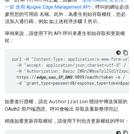
一節 使用 Apigee Edge Management API
：呼叫的網址必須
參照您的可用區 名稱。此外，為產生初始存取權杖，您必
須加入通行碼，例如 如上述程序步驟 3 所示。
舉例來說，請使用下列 API 呼叫來產生初始存取和更新權
杖：
curl
-
H
"Content-Type: application/x-www-form-urle
-
H
"accept: application/json;charset=utf-8"
/
-
H
"Authorization: Basic ZWRnZWNsaTplZGdlY2xpc2V
https
:
//
edge_sso_IP_DNS
:9099/oauth/token -s /
-
d
'
grant_type
=
password&response_type
=
token&pass
如要進行授權，請在
標頭中傳送保留的
Authorization
OAuth2 用戶端憑證。呼叫會輸出 存取及重新整理符記
稍後如要更新存取權杖，請使用下列包含更新權杖的呼叫：