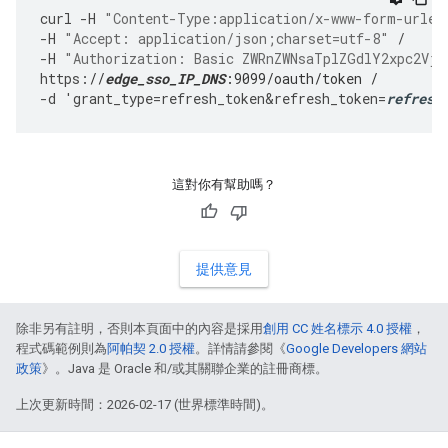
curl
-
H
"Content-Type:application/x-www-form-urlen
-
H
"Accept: application/json;charset=utf-8"
/
-
H
"Authorization: Basic ZWRnZWNsaTplZGdlY2xpc2Vjc
https
:
//
edge_sso_IP_DNS
:9099/oauth/token /
-
d
'
grant_type
=
refresh_token&refresh_token
=
refresh
這對你有幫助嗎？
提供意見
除非另有註明，否則本頁面中的內容是採用
創用 CC 姓名標示 4.0 授權
，
程式碼範例則為
阿帕契 2.0 授權
。詳情請參閱《
Google Developers 網站
政策
》。Java 是 Oracle 和/或其關聯企業的註冊商標。
上次更新時間：2026-02-17 (世界標準時間)。