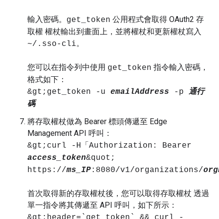
輸入密碼。
公用程式會取得 OAuth2 存
get_token
取權 權杖輸出到畫面上，並將權杖和更新權杖寫入
。
~/.sso-cli
您可以在指令列中使用
指令輸入密碼，
get_token
格式如下：
&gt;get_token -u
emailAddress
-p
通行
碼
將存取權杖做為 Bearer 標頭傳遞至 Edge
Management API 呼叫：
&gt;curl -H「Authorization: Bearer
access_token
&quot;
https://
ms_IP
:8080/v1/organizations/
org
首次取得新的存取權杖後，您可以取得存取權杖 透過
單一指令將其傳遞至 API 呼叫，如下所示：
&gt;header=`get_token` && curl -