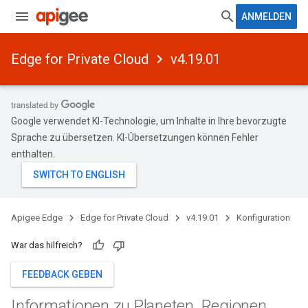
ANMELDEN
Edge for Private Cloud
v4.19.01
Google verwendet KI-Technologie, um Inhalte in Ihre bevorzugte
Sprache zu übersetzen. KI-Übersetzungen können Fehler
enthalten.
Apigee Edge
Edge for Private Cloud
v4.19.01
Konfiguration
War das hilfreich?
FEEDBACK GEBEN
Informationen zu Planeten
,
Regionen
,