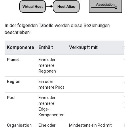
In der folgenden Tabelle werden diese Beziehungen
beschrieben:
Komponente
Enthält
Verknüpft mit
St
Planet
Eine oder
–
mehrere
Regionen
Region
Ein oder
„d
mehrere Pods
Pod
Eine oder
"ce
mehrere
"g
Edge-
"an
Komponenten
Organisation
Eine oder
Mindestens ein Pod mit
ke