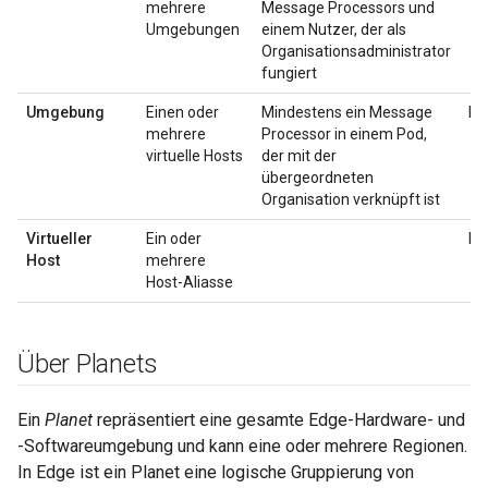
mehrere
Message Processors und
Umgebungen
einem Nutzer, der als
Organisationsadministrator
fungiert
Umgebung
Einen oder
Mindestens ein Message
ke
mehrere
Processor in einem Pod,
virtuelle Hosts
der mit der
übergeordneten
Organisation verknüpft ist
Virtueller
Ein oder
ke
Host
mehrere
Host-Aliasse
Über Planets
Ein
Planet
repräsentiert eine gesamte Edge-Hardware- und
-Softwareumgebung und kann eine oder mehrere Regionen.
In Edge ist ein Planet eine logische Gruppierung von