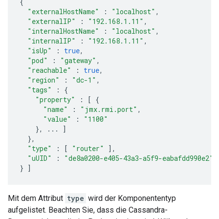
{
"externalHostName"
:
"localhost"
,
"externalIP"
:
"192.168.1.11"
,
"internalHostName"
:
"localhost"
,
"internalIP"
:
"192.168.1.11"
,
"isUp"
:
true
,
"pod"
:
"gateway"
,
"reachable"
:
true
,
"region"
:
"dc-1"
,
"tags"
:
{
"property"
:
[
{
"name"
:
"jmx.rmi.port"
,
"value"
:
"1100"
},
...
]
},
"type"
:
[
"router"
],
"uUID"
:
"de8a0200-e405-43a3-a5f9-eabafdd990e2"
}
]
Mit dem Attribut
type
wird der Komponententyp
aufgelistet. Beachten Sie, dass die Cassandra-