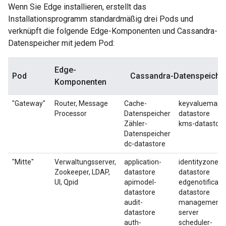
Wenn Sie Edge installieren, erstellt das
Installationsprogramm standardmäßig drei Pods und
verknüpft die folgende Edge-Komponenten und Cassandra-
Datenspeicher mit jedem Pod:
Edge-
Pod
Cassandra-Datenspeiche
Komponenten
"Gateway"
Router, Message
Cache-
keyvaluemap-
Processor
Datenspeicher
datastore
Zähler-
kms-datastore
Datenspeicher
dc-datastore
"Mitte"
Verwaltungsserver,
application-
identityzone-
Zookeeper, LDAP,
datastore
datastore
UI, Qpid
apimodel-
edgenotificati
datastore
datastore
audit-
management-
datastore
server
auth-
scheduler-