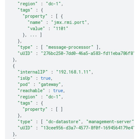
"region"
:
"dc-1"
,
"tags"
:
{
"property"
:
[
{
"name"
:
"jmx.rmi.port"
,
"value"
:
"1101"
},
...
]
},
"type"
:
[
"message-processor"
],
"uUID"
:
"276bc250-7dd0-46a5-a583-fd11eba786f8"
},
{
"internalIP"
:
"192.168.1.11"
,
"isUp"
:
true
,
"pod"
:
"gateway"
,
"reachable"
:
true
,
"region"
:
"dc-1"
,
"tags"
:
{
"property"
:
[
]
},
"type"
:
[
"dc-datastore"
,
"management-server"
,
"uUID"
:
"13cee956-d3a7-4577-8f0f-1694564179e4"
},