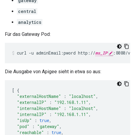
gateway
central
analytics
Für das Gateway Pod:
curl -u adminEmail:pword http://
ms_IP
:8080/v1/
Die Ausgabe von Apigee sieht in etwa so aus:
[
{
"externalHostName"
:
"localhost"
,
"externalIP"
:
"192.168.1.11"
,
"internalHostName"
:
"localhost"
,
"internalIP"
:
"192.168.1.11"
,
"isUp"
:
true
,
"pod"
:
"gateway"
,
"reachable"
:
true
,