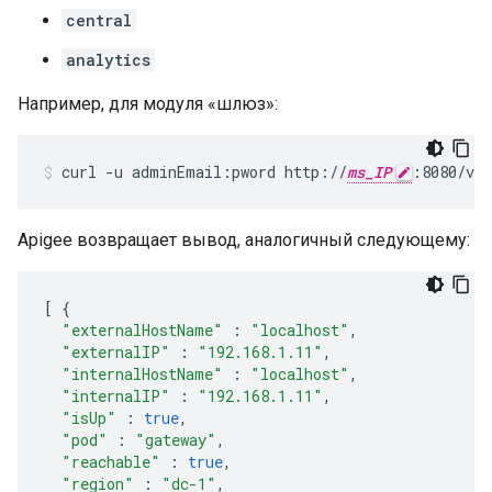
central
analytics
Например, для модуля «шлюз»:
curl -u adminEmail:pword http://
ms_IP
:8080/v1/
Apigee возвращает вывод, аналогичный следующему:
[
{
"externalHostName"
:
"localhost"
,
"externalIP"
:
"192.168.1.11"
,
"internalHostName"
:
"localhost"
,
"internalIP"
:
"192.168.1.11"
,
"isUp"
:
true
,
"pod"
:
"gateway"
,
"reachable"
:
true
,
"region"
:
"dc-1"
,