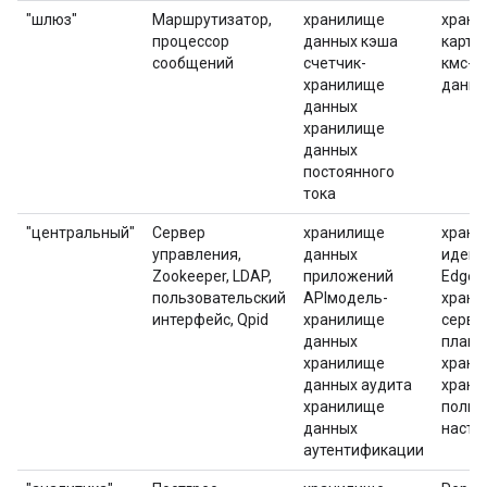
"шлюз"
Маршрутизатор,
хранилище
храни
процессор
данных кэша
карты
сообщений
счетчик-
кмс-х
хранилище
данны
данных
хранилище
данных
постоянного
тока
"центральный"
Сервер
хранилище
храни
управления,
данных
идент
Zookeeper, LDAP,
приложений
EdgeNo
пользовательский
APIмодель-
храни
интерфейс, Qpid
хранилище
серве
данных
плани
хранилище
храни
данных аудита
храни
хранилище
польз
данных
настр
аутентификации