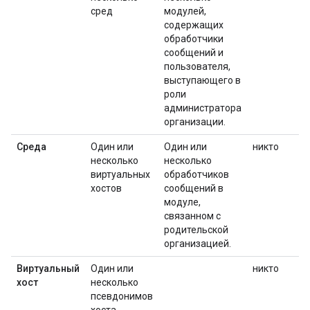
сред
модулей,
содержащих
обработчики
сообщений и
пользователя,
выступающего в
роли
администратора
организации.
Среда
Один или
Один или
никто
несколько
несколько
виртуальных
обработчиков
хостов
сообщений в
модуле,
связанном с
родительской
организацией.
Виртуальный
Один или
никто
хост
несколько
псевдонимов
хоста