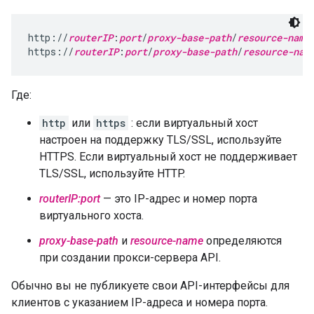
http://
routerIP
:
port
/
proxy-base-path
/
resource-name
https://
routerIP
:
port
/
proxy-base-path
/
resource-nam
Где:
http
или
https
: если виртуальный хост
настроен на поддержку TLS/SSL, используйте
HTTPS. Если виртуальный хост не поддерживает
TLS/SSL, используйте HTTP.
routerIP:port
— это IP-адрес и номер порта
виртуального хоста.
proxy-base-path
и
resource-name
определяются
при создании прокси-сервера API.
Обычно вы не публикуете свои API-интерфейсы для
клиентов с указанием IP-адреса и номера порта.