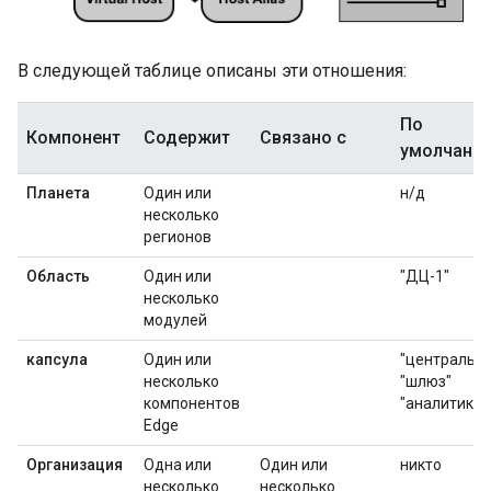
В следующей таблице описаны эти отношения:
По
Компонент
Содержит
Связано с
умолчани
Планета
Один или
н/д
несколько
регионов
Область
Один или
"ДЦ-1"
несколько
модулей
капсула
Один или
"центральн
несколько
"шлюз"
компонентов
"аналитика"
Edge
Организация
Одна или
Один или
никто
несколько
несколько