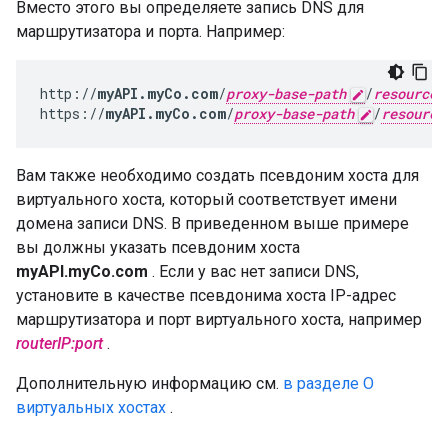
Вместо этого вы определяете запись DNS для
маршрутизатора и порта. Например:
http://
myAPI.myCo.com
/
proxy-base-path
/
resource-
https://
myAPI.myCo.com
/
proxy-base-path
/
resource
Вам также необходимо создать псевдоним хоста для
виртуального хоста, который соответствует имени
домена записи DNS. В приведенном выше примере
вы должны указать псевдоним хоста
myAPI.myCo.com
. Если у вас нет записи DNS,
установите в качестве псевдонима хоста IP-адрес
маршрутизатора и порт виртуального хоста, например
routerIP:port
.
Дополнительную информацию см.
в разделе О
виртуальных хостах
.