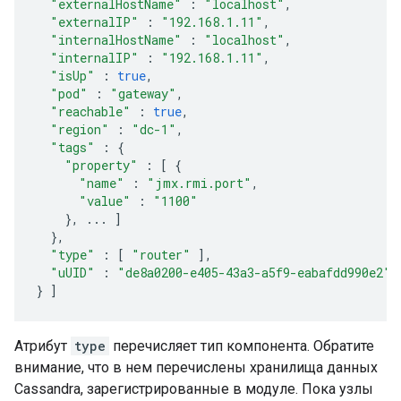
"externalHostName"
:
"localhost"
,
"externalIP"
:
"192.168.1.11"
,
"internalHostName"
:
"localhost"
,
"internalIP"
:
"192.168.1.11"
,
"isUp"
:
true
,
"pod"
:
"gateway"
,
"reachable"
:
true
,
"region"
:
"dc-1"
,
"tags"
:
{
"property"
:
[
{
"name"
:
"jmx.rmi.port"
,
"value"
:
"1100"
},
...
]
},
"type"
:
[
"router"
],
"uUID"
:
"de8a0200-e405-43a3-a5f9-eabafdd990e2"
}
]
Атрибут
type
перечисляет тип компонента. Обратите
внимание, что в нем перечислены хранилища данных
Cassandra, зарегистрированные в модуле. Пока узлы