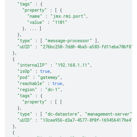
"tags"
:
{
"property"
:
[
{
"name"
:
"jmx.rmi.port"
,
"value"
:
"1101"
},
...
]
},
"type"
:
[
"message-processor"
],
"uUID"
:
"276bc250-7dd0-46a5-a583-fd11eba786f8"
},
{
"internalIP"
:
"192.168.1.11"
,
"isUp"
:
true
,
"pod"
:
"gateway"
,
"reachable"
:
true
,
"region"
:
"dc-1"
,
"tags"
:
{
"property"
:
[
]
},
"type"
:
[
"dc-datastore"
,
"management-server"
,
"uUID"
:
"13cee956-d3a7-4577-8f0f-1694564179e4"
},
{