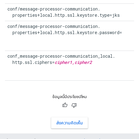
conf/message-processor-communication.

  properties+local.http.ssl.keystore.type=jks
conf/message-processor-communication.

  properties+local.http.ssl.keystore.password=
conf_message-processor-communication_local.

  http.ssl.ciphers=
cipher1,cipher2
ข้อมูลนี้มีประโยชน์ไหม
ส่งความคิดเห็น