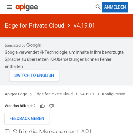
ANMELDEN
Edge for Private Cloud
v4.19.01
Google verwendet KI-Technologie, um Inhalte in Ihre bevorzugte
Sprache zu übersetzen. KI-Übersetzungen können Fehler
enthalten.
Apigee Edge
Edge for Private Cloud
v4.19.01
Konfiguration
War das hilfreich?
FEEDBACK GEBEN
TLS für die Management API