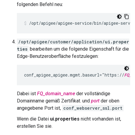
folgenden Befehl neu:
/opt/apigee/apigee-service/bin/apigee-servi
/opt/apigee/customer/application/
ui.proper
ties
bearbeiten um die folgende Eigenschaft für die
Edge-Benutzeroberfläche festzulegen:
conf_apigee_apigee.mgmt.baseurl="https://
FQ_d
Dabei ist
FQ_domain_name
der vollständige
Domainname gemäß Zertifikat. und
port
der oben
angegebene Port ist,
conf_webserver_ssl.port
Wenn die Datei
ui.properties
nicht vorhanden ist,
erstellen Sie sie.