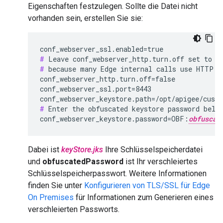
Eigenschaften festzulegen. Sollte die Datei nicht
vorhanden sein, erstellen Sie sie:
#
#
 because many Edge internal calls use HTTP.

conf_webserver_http.turn.off=false

conf_webserver_ssl.port=8443

conf_webserver_keystore.path=/opt/apigee/cust
#
 Enter the obfuscated keystore password below
conf_webserver_keystore.password=OBF:
obfuscat
Dabei ist
keyStore.jks
Ihre Schlüsselspeicherdatei
und
obfuscatedPassword
ist Ihr verschleiertes
Schlüsselspeicherpasswort. Weitere Informationen
finden Sie unter
Konfigurieren von TLS/SSL für Edge
On Premises
für Informationen zum Generieren eines
verschleierten Passworts.