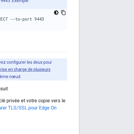
t 9443. Exemple :
RECT --to-port 9443
evez configurer les deux pour
rise en charge de plusieurs
xième nœud.
suit:
clé privée et votre copie vers le
urer TLS/SSL pour Edge On