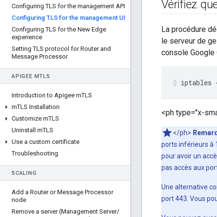
Vérifiez qu
Configuring TLS for the management API
Configuring TLS for the management UI
La procédure déc
Configuring TLS for the New Edge
experience
le serveur de ge
Setting TLS protocol for Router and
console Google C
Message Processor
APIGEE M
TLS
iptables 
Introduction to Apigee m
TLS
m
TLS Installation
<ph type="x-sma
Customize m
TLS
Uninstall m
TLS
</ph>
Remar
Use a custom certificate
ports inférieurs à
Troubleshooting
pour avoir un accè
pas accès aux port
SCALING
Une alternative con
Add a Router or Message Processor
port 443. Vous pou
node
Remove a server (Management Server
/