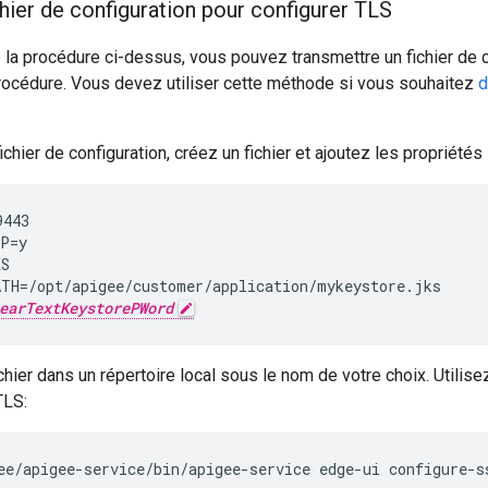
ichier de configuration pour configurer TLS
e la procédure ci-dessus, vous pouvez transmettre un fichier de
procédure. Vous devez utiliser cette méthode si vous souhaitez
d
fichier de configuration, créez un fichier et ajoutez les propriétés
443

P=y

S

TH=/opt/apigee/customer/application/mykeystore.jks

earTextKeystorePWord
ichier dans un répertoire local sous le nom de votre choix. Utili
TLS:
ee/apigee-service/bin/apigee-service edge-ui configure-s