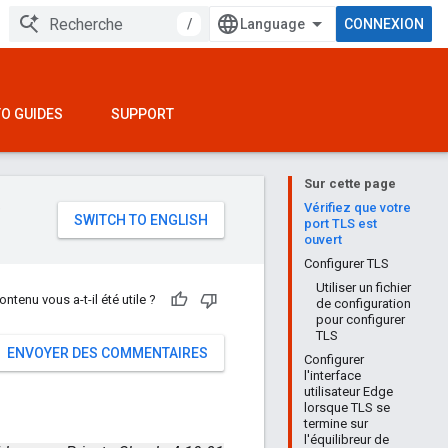
/
CONNEXION
O GUIDES
SUPPORT
Sur cette page
e
Vérifiez que votre
port TLS est
ouvert
Configurer TLS
Utiliser un fichier
ontenu vous a-t-il été utile ?
de configuration
pour configurer
TLS
ENVOYER DES COMMENTAIRES
Configurer
l'interface
utilisateur Edge
lorsque TLS se
termine sur
l'équilibreur de