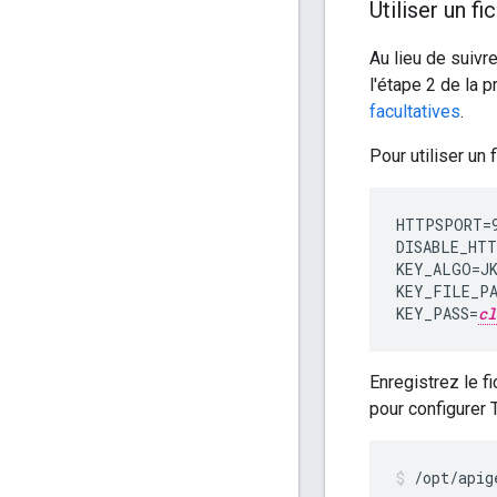
Utiliser un f
Au lieu de suivr
l'étape 2 de la 
facultatives
.
Pour utiliser un 
HTTPSPORT=9
DISABLE_HTT
KEY_ALGO=JK
KEY_FILE_PA
KEY_PASS=
cl
Enregistrez le f
pour configurer 
/opt/apig