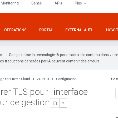
 Monitoring
Sense
APIs
Plus
OPERATIONS
PORTAL
EXTERNAL AUTH
HOW-T
Google utilise la technologie IA pour traduire le contenu dans votr
es traductions générées par IA peuvent contenir des erreurs.
ge for Private Cloud
v4.19.01
Configuration
Ce c
rer TLS pour l'interface
eur de gestion