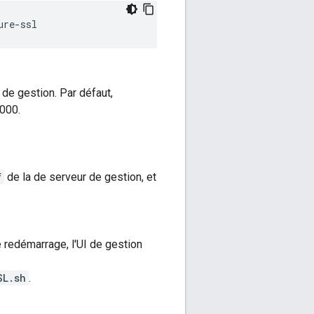
ure-ssl
 de gestion. Par défaut,
9000.
f
de la de serveur de gestion, et
e redémarrage, l'UI de gestion
SL.sh
.