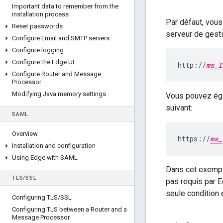
Important data to remember from the
installation process
Par défaut, vous
Reset passwords
serveur de gesti
Configure Email and SMTP servers
Configure logging
Configure the Edge UI
http://
ms_I
Configure Router and Message
Processor
Modifying Java memory settings
Vous pouvez égal
suivant:
SAML
Overview
https://
ms_
Installation and configuration
Using Edge with SAML
Dans cet exemple
TLS
/
SSL
pas requis par E
seule condition e
Configuring TLS
/
SSL
Configuring TLS between a Router and a
Message Processor