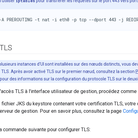
utiliser
iptables
pour transférer les requêtes sur le port 443 vers por
-A PREROUTING -t nat -i eth0 -p tcp --dport 443 -j REDI
 TLS
 plusieurs instances d'UI sont installées sur des nœuds distincts, vous d
TLS. Après avoir activé TLS sur le premier nœud, consultez la section
P
pour des informations sur la configuration du protocole TLS sur le deu
l'accès TLS à l'interface utilisateur de gestion, procédez comme 
fichier JKS du keystore contenant votre certification TLS, votre 
rveur de gestion. Pour en savoir plus, consultez la page
Config
a commande suivante pour configurer TLS: