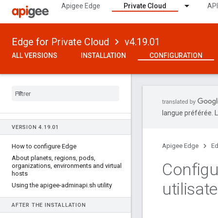
Apigee Edge
Private Cloud
API
Edge for Private Cloud
v4.19.01
ALL VERSIONS
INSTALLATION
CONFIGURATION
langue préférée. L
VERSION 4
.
19
.
01
Apigee Edge
Ed
How to configure Edge
About planets
,
regions
,
pods
,
Configu
organizations
,
environments and virtual
hosts
utilisat
Using the apigee-adminapi
.
sh utility
AFTER THE INSTALLATION