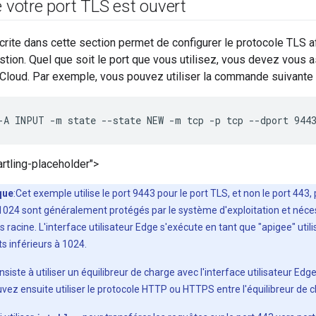
e votre port TLS est ouvert
rite dans cette section permet de configurer le protocole TLS afin
stion. Quel que soit le port que vous utilisez, vous devez vous as
loud. Par exemple, vous pouvez utiliser la commande suivante po
-A INPUT -m state --state NEW -m tcp -p tcp --dport 944
rtling-placeholder">
que
:Cet exemple utilise le port 9443 pour le port TLS, et non le port 443,
 1024 sont généralement protégés par le système d'exploitation et néce
s racine. L'interface utilisateur Edge s'exécute en tant que "apigee" uti
s inférieurs à 1024.
siste à utiliser un équilibreur de charge avec l'interface utilisateur Edge
vez ensuite utiliser le protocole HTTP ou HTTPS entre l'équilibreur de c