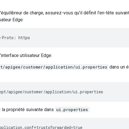
l'équilibreur de charge, assurez-vous qu'il définit l'en-tête suiva
isateur Edge:
-Proto: https
'interface utilisateur Edge:
t/apigee/customer/application/ui.properties
dans un édi
opt/apigee/customer/application/ui.properties
 la propriété suivante dans
ui.properties
:
pplication.conf+trustxforwarded=true