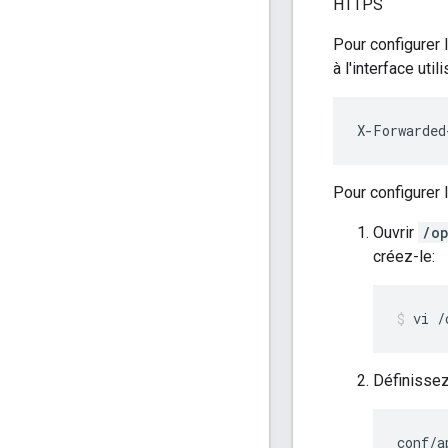
HTTPS
Pour configurer 
à l'interface util
X-Forwarded
Pour configurer l
Ouvrir
/op
créez-le:
vi /
Définissez
conf/a