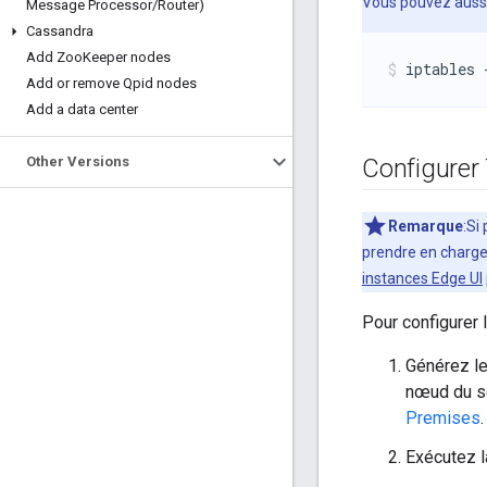
Vous pouvez aussi 
Message Processor
/
Router)
Cassandra
Add Zoo
Keeper nodes
iptables 
Add or remove Qpid nodes
Add a data center
Other Versions
Configurer
Remarque
:Si
prendre en charge 
instances Edge UI
Pour configurer 
Générez le 
nœud du se
Premises
.
Exécutez l