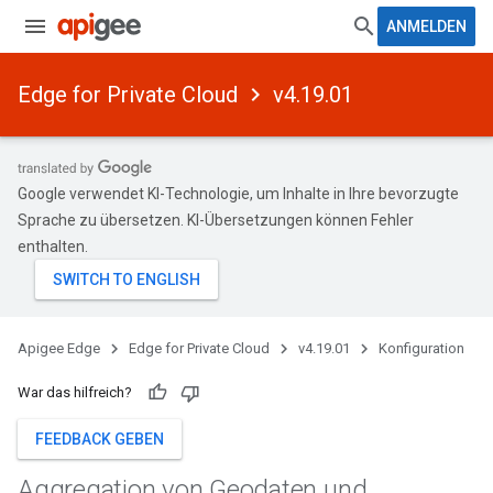
ANMELDEN
Edge for Private Cloud
v4.19.01
Google verwendet KI-Technologie, um Inhalte in Ihre bevorzugte
Sprache zu übersetzen. KI-Übersetzungen können Fehler
enthalten.
Apigee Edge
Edge for Private Cloud
v4.19.01
Konfiguration
War das hilfreich?
FEEDBACK GEBEN
Aggregation von Geodaten und