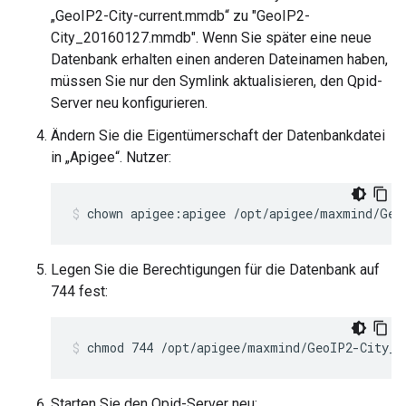
„GeoIP2-City-current.mmdb“ zu "GeoIP2-
City_20160127.mmdb". Wenn Sie später eine neue
Datenbank erhalten einen anderen Dateinamen haben,
müssen Sie nur den Symlink aktualisieren, den Qpid-
Server neu konfigurieren.
Ändern Sie die Eigentümerschaft der Datenbankdatei
in „Apigee“. Nutzer:
chown apigee:apigee /opt/apigee/maxmind/Geo
Legen Sie die Berechtigungen für die Datenbank auf
744 fest:
chmod 744 /opt/apigee/maxmind/GeoIP2-City_2
Starten Sie den Qpid-Server neu: