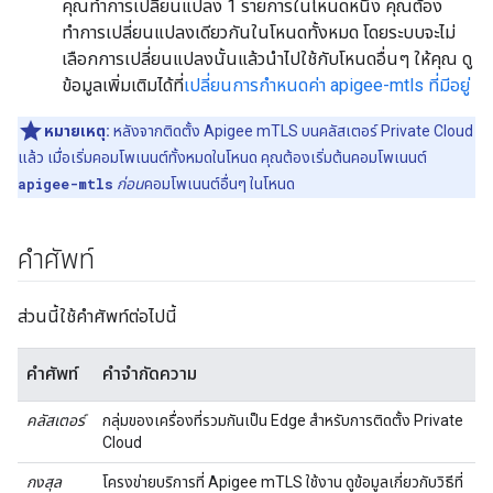
คุณทำการเปลี่ยนแปลง 1 รายการในโหนดหนึ่ง คุณต้อง
ทำการเปลี่ยนแปลงเดียวกันในโหนดทั้งหมด โดยระบบจะไม่
เลือกการเปลี่ยนแปลงนั้นแล้วนำไปใช้กับโหนดอื่นๆ ให้คุณ ดู
ข้อมูลเพิ่มเติมได้ที่
เปลี่ยนการกำหนดค่า apigee-mtls ที่มีอยู่
หมายเหตุ:
หลังจากติดตั้ง Apigee mTLS บนคลัสเตอร์ Private Cloud
แล้ว เมื่อเริ่มคอมโพเนนต์ทั้งหมดในโหนด คุณต้องเริ่มต้นคอมโพเนนต์
apigee-mtls
ก่อน
คอมโพเนนต์อื่นๆ ในโหนด
คำศัพท์
ส่วนนี้ใช้คำศัพท์ต่อไปนี้
คำศัพท์
คำจำกัดความ
คลัสเตอร์
กลุ่มของเครื่องที่รวมกันเป็น Edge สำหรับการติดตั้ง Private
Cloud
กงสุล
โครงข่ายบริการที่ Apigee mTLS ใช้งาน ดูข้อมูลเกี่ยวกับวิธีที่