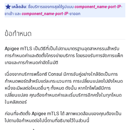
เคล็ดลับ:
ชื่อบริการของกงสุลใช้รูปแบบ
component_name
-
port
-
IP
-
ขาเข้า และ
component_name
-
port
-
IP
-ขาออก
ข้อกำหนด
Apigee mTLS เป็นวิธีที่เป็นไปตามมาตรฐานอุตสาหกรรมสำหรับ
การกำหนดค่าและติดตั้งโครงข่ายบริการ โดยรองรับการจัดการแพ็ก
เกจและการกำหนดค่าอัตโนมัติ
เนื่องจากบริการพร็อกซี Consul มีการจับคู่อย่างใกล้ชิดเป็นการ
กำหนดพอร์ตสำหรับแต่ละกระบวนการ การเปลี่ยนแปลงไปยังโหนด
หนึ่งจะมีผลต่อโหนดอื่นๆ ทั้งหมด ดังนั้น หากโทโพโลยีมีการ
เปลี่ยนแปลง คุณต้องกำหนดค่าและเริ่มบริการอีกครั้งในทุกโหนด
ในคลัสเตอร์
ก่อนที่จะติดตั้ง Apigee mTLS ได้ สภาพแวดล้อมของคุณต้องเป็น
ไปตามข้อกำหนดต่อไปนี้ตามที่อธิบายไว้ในส่วนนี้