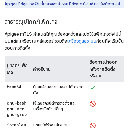
Apigee Edge เวอร์ชันที่เกี่ยวข้องสำหรับ Private Cloud ที่กำลังทำงานอยู่
สาธารณูปโภค
/
แพ็กเกจ
Apigee mTLS กำหนดให้คุณต้องติดตั้งและเปิดใช้แพ็กเกจต่อไปนี้
บนแต่ละเครื่องในคลัสเตอร์ รวมถึง
เครื่องดูแลระบบ
ก่อนที่จะเริ่มขั้น
ตอนการติดตั้ง
ต้องการนำออก
ยูทิลิตี/แพ็ก
คำอธิบาย
หลังจากติดตั้ง
เกจ
หรือไม่
base64
ยืนยันข้อมูลภายในสคริปต์การติด
ตั้ง
gnu-bash
ใช้โดยสคริปต์การติดตั้งและ
gnu-sed
เครื่องมือทั่วไปอื่นๆ
gnu-grep
iptables
แทนที่ไฟร์วอลล์เริ่มต้น