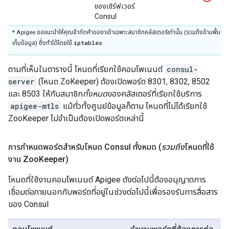
ของเซิร์ฟเวอร์
Consul
* Apigee ขอแนะนำให้คุณจำกัดคำขอขาเข้าเฉพาะสมาชิกคลัสเตอร์เท่านั้น (รวมถึงข้ามพื้นที่
iptables
เก็บข้อมูล) ซึ่งทำได้โดยใช้
ตามที่เห็นในตารางนี้ โหนดที่เรียกใช้คอมโพเนนต์
consul-
server
(โหนด ZoKeeper) ต้องเปิดพอร์ต 8301, 8302, 8502
และ 8503 ให้กับสมาชิก
ทั้งหมด
ของคลัสเตอร์ที่เรียกใช้บริการ
apigee-mtls
แม้ทั่วทั้งศูนย์ข้อมูลก็ตาม โหนดที่ไม่ได้เรียกใช้
ZooKeeper ไม่จำเป็นต้องเปิดพอร์ตเหล่านี้
การกำหนดพอร์ตสำหรับโหนด Consul ทั้งหมด (
รวมถึง
โหนดที่ใช้
งาน Zoo
Keeper)
โหนดที่ใช้งานคอมโพเนนต์ Apigee ดังต่อไปนี้ต้องอนุญาตการ
เชื่อมต่อภายนอกกับพอร์ตที่อยู่ในช่วงต่อไปนี้เพื่อรองรับการสื่อสาร
ของ Consul