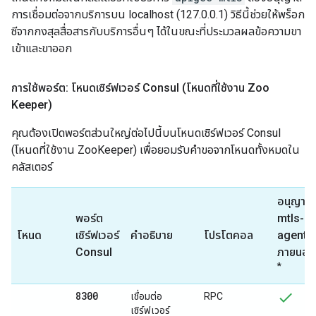
การเชื่อมต่อจากบริการบน localhost (127.0.0.1) วิธีนี้ช่วยให้พร็อก
ซีจากกงสุลสื่อสารกับบริการอื่นๆ ได้ในขณะที่ประมวลผลข้อความขา
เข้าและขาออก
การใช้พอร์ต: โหนดเซิร์ฟเวอร์ Consul (โหนดที่ใช้งาน Zoo
Keeper)
คุณต้องเปิดพอร์ตส่วนใหญ่ต่อไปนี้บนโหนดเซิร์ฟเวอร์ Consul
(โหนดที่ใช้งาน ZooKeeper) เพื่อยอมรับคำขอจากโหนดทั้งหมดใน
คลัสเตอร์
อนุญาต
พอร์ต
mtls-
โหนด
เซิร์ฟเวอร์
คำอธิบาย
โปรโตคอล
agent
Consul
ภายนอก
*
8300
เชื่อมต่อ
RPC
เซิร์ฟเวอร์