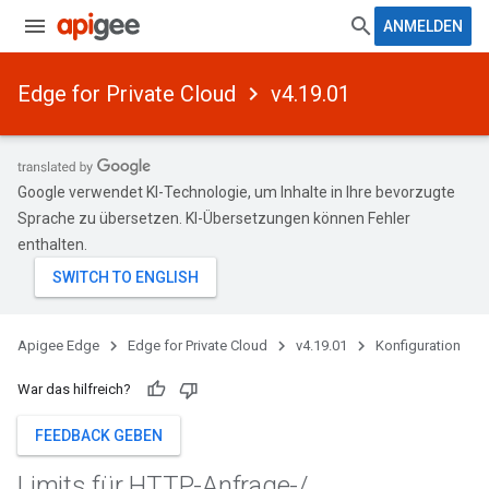
ANMELDEN
Edge for Private Cloud
v4.19.01
Google verwendet KI-Technologie, um Inhalte in Ihre bevorzugte
Sprache zu übersetzen. KI-Übersetzungen können Fehler
enthalten.
Apigee Edge
Edge for Private Cloud
v4.19.01
Konfiguration
War das hilfreich?
FEEDBACK GEBEN
Limits für HTTP-Anfrage-
/