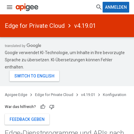
ANMELDEN
Edge for Private Cloud
v4.19.01
Google verwendet KI-Technologie, um Inhalte in Ihre bevorzugte
Sprache zu übersetzen. KI-Übersetzungen können Fehler
enthalten.
Apigee Edge
Edge for Private Cloud
v4.19.01
Konfiguration
War das hilfreich?
FEEDBACK GEBEN
Edge-Dienstprogramme und APIs nach