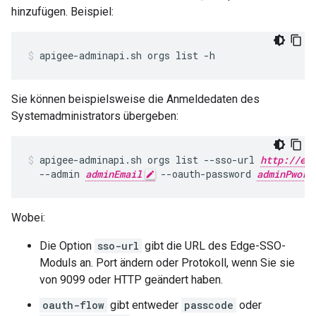
hinzufügen. Beispiel:
apigee-adminapi.sh orgs list -h
Sie können beispielsweise die Anmeldedaten des
Systemadministrators übergeben:
apigee-adminapi.sh orgs list --sso-url 
http://ed
  --admin 
adminEmail
 --oauth-password 
adminPword
Wobei:
Die Option
sso-url
gibt die URL des Edge-SSO-
Moduls an. Port ändern oder Protokoll, wenn Sie sie
von 9099 oder HTTP geändert haben.
oauth-flow
gibt entweder
passcode
oder