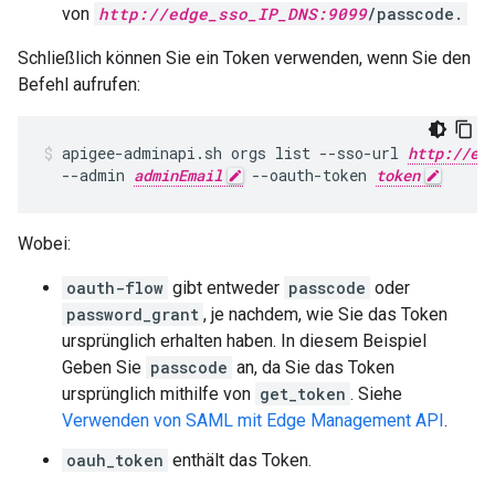
von
http://edge_sso_IP_DNS:9099
/passcode.
Schließlich können Sie ein Token verwenden, wenn Sie den
Befehl aufrufen:
apigee-adminapi.sh orgs list --sso-url 
http://ed
  --admin 
adminEmail
 --oauth-token 
token
Wobei:
oauth-flow
gibt entweder
passcode
oder
password_grant
, je nachdem, wie Sie das Token
ursprünglich erhalten haben. In diesem Beispiel
Geben Sie
passcode
an, da Sie das Token
ursprünglich mithilfe von
get_token
. Siehe
Verwenden von SAML mit Edge Management API
.
oauh_token
enthält das Token.