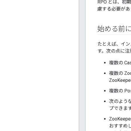
RPO とは、
慮する必要があ
始める前に
たとえば、インスト
す。次の点に注
複数の C
複数の Z
ZooKe
複数の P
次のような
プできます。
ZooKe
おすすめし