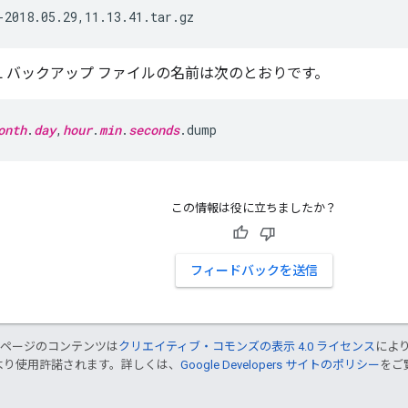
-2018.05.29,11.13.41.tar.gz
eSQL バックアップ ファイルの名前は次のとおりです。
onth
.
day
,
hour
.
min
.
seconds
.dump
この情報は役に立ちましたか？
フィードバックを送信
のページのコンテンツは
クリエイティブ・コモンズの表示 4.0 ライセンス
によ
より使用許諾されます。詳しくは、
Google Developers サイトのポリシー
をご覧