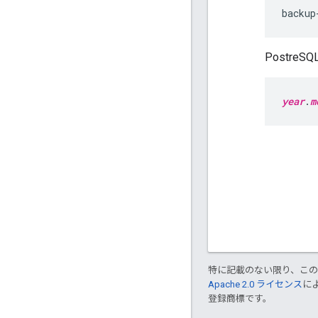
backup
Postr
year
.
m
特に記載のない限り、こ
Apache 2.0 ライセンス
に
登録商標です。