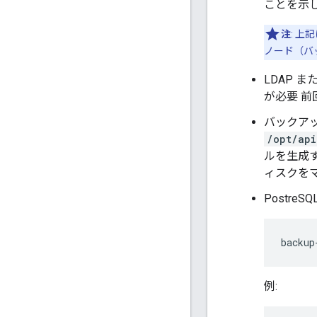
ことを示
注
: 上
ノード（バ
LDAP
が必要 
バックア
/opt/ap
ルを生成
ィスクを
Postr
backup
例: