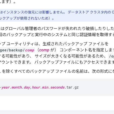
します）。
記はインスタンスの復元には影響しません。 データストア クラスタ内の Cassan
ックアップが使用されないため）。
 またはグローバル管理者のパスワードが失われたり破損したりし
前回のバックアップと実行中のシステムと同じ認証情報を取得す
ップ ユーティリティは、生成されたバックアップ ファイルを
igee/backup/
comp
（
comp
が） コンポーネント名を指定しま
する可能性があり、 サイズが大きくなる可能性があるため、
/o
マウントできます。 バックアップファイルにもアクセスできま
eSQL を除くすべてのバックアップ ファイルの名前は、次の形式
-
year
.
month
.
day
,
hour
.
min
.
seconds
.tar.gz