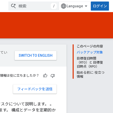
/
ログイン
このページの内容
してい
バックアップ対象
目標復旧時間
（RTO）と 目標復
旧時点（RPO）
始める前に: 役立つ
情報は役に立ちましたか？
情報
フィードバックを送信
タスクについて説明します。 。
します。 構成とデータを定期的か