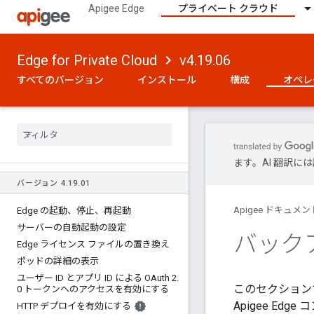
Apigee Edge
プライベート クラウド
Edge for Private Cloud
v4.19.06
すべてのバージョン
インストール
構成
オペレ
ます。AI 翻訳
バージョン 4
.
19
.
01
Apigee ドキュメン
Edge の起動、停止、再起動
サーバーの自動起動の設定
バック
Edge ライセンス ファイルの置き換え
ポッドの詳細の表示
ユーザー ID とアプリ ID による OAuth 2
.
このセクション
0 トークンへのアクセスを有効にする
Apigee E
HTTP デプロイを有効にする