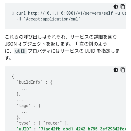
curl http://10.1.1.0:8081/v1/servers/self -u user
  -H "Accept:application/xml"
これらの呼び出しはそれぞれ、サービスの詳細を含む
JSON オブジェクトを返します。「 次の例のよう
に、
uUID
プロパティにはサービスの UUID を指定しま
す。
{
"buildInfo"
:
{
...
},
...
"tags"
:
{
...
},
"type"
:
[
"router"
],
"uUID"
:
"71ad42fb-abd1-4242-b795-3ef29342fc42