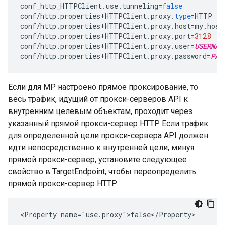
conf_http_HTTPClient
.
use
.
tunneling
=
false
conf
/
http
.
properties
+
HTTPClient
.
proxy
.
type
=
HTTP
conf
/
http
.
properties
+
HTTPClient
.
proxy
.
host
=
my
.
host
conf
/
http
.
properties
+
HTTPClient
.
proxy
.
port
=
3128
conf
/
http
.
properties
+
HTTPClient
.
proxy
.
user
=
USERNAM
conf
/
http
.
properties
+
HTTPClient
.
proxy
.
password
=
PAS
Если для MP настроено прямое проксирование, то
весь трафик, идущий от прокси-серверов API к
внутренним целевым объектам, проходит через
указанный прямой прокси-сервер HTTP. Если трафик
для определенной цели прокси-сервера API должен
идти непосредственно к внутренней цели, минуя
прямой прокси-сервер, установите следующее
свойство в TargetEndpoint, чтобы переопределить
прямой прокси-сервер HTTP:
<Property name="use.proxy">false</Property>