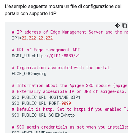
L'esempio seguente mostra un file di configurazione del
portale con supporto IdP:
# IP address of Edge Management Server and the nod
IP1
=
22.222.22.222
# URL of Edge management API.
MGMT_URL
=
http
:
//$IP1:8080/v1
# Organization associated with the portal.
EDGE_ORG
=
myorg
# Information about the Apigee SSO module (apigee-
# Externally accessible IP or DNS of apigee-sso.
SSO_PUBLIC_URL_HOSTNAME
=
$IP1
SSO_PUBLIC_URL_PORT
=
9099
# Default is http. Set to https if you enabled TLS
SSO_PUBLIC_URL_SCHEME
=
http
# SSO admin credentials as set when you installed 
SSO_ADMIN_NAME
=
ssoadmin