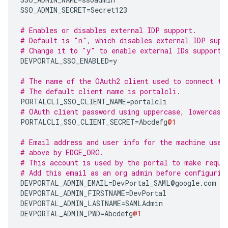
SSO_ADMIN_SECRET
=
Secret123
# Enables or disables external IDP support.
# Default is "n", which disables external IDP supp
# Change it to "y" to enable external IDs support.
DEVPORTAL_SSO_ENABLED
=
y
# The name of the OAuth2 client used to connect to
# The default client name is portalcli.
PORTALCLI_SSO_CLIENT_NAME
=
portalcli
# OAuth client password using uppercase, lowercase
PORTALCLI_SSO_CLIENT_SECRET
=
Abcdefg
@1
# Email address and user info for the machine user
# above by EDGE_ORG.
# This account is used by the portal to make reque
# Add this email as an org admin before configurin
DEVPORTAL_ADMIN_EMAIL
=
DevPortal_SAML
@
google
.
com
DEVPORTAL_ADMIN_FIRSTNAME
=
DevPortal
DEVPORTAL_ADMIN_LASTNAME
=
SAMLAdmin
DEVPORTAL_ADMIN_PWD
=
Abcdefg
@1