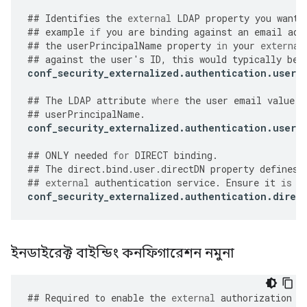
##
Identifies
the
external
LDAP
property
you
want
##
example
if
you
are
binding
against
an
email
add
##
the
userPrincipalName
property
in
your
external
##
against
the
user
'
s
ID
,
this
would
typically
be
conf_security_externalized
.
authentication
.
user
.
##
The
LDAP
attribute
where
the
user
email
value
i
##
userPrincipalName
.
conf_security_externalized
.
authentication
.
user
.
##
ONLY
needed
for
DIRECT
binding
.
##
The
direct
.
bind
.
user
.
directDN
property
defines
##
external
authentication
service
.
Ensure
it
is
s
conf_security_externalized
.
authentication
.
direc
ইনডাইরেক্ট বাইন্ডিং কনফিগারেশন নমুনা
##
Required
to
enable
the
external
authorization
f