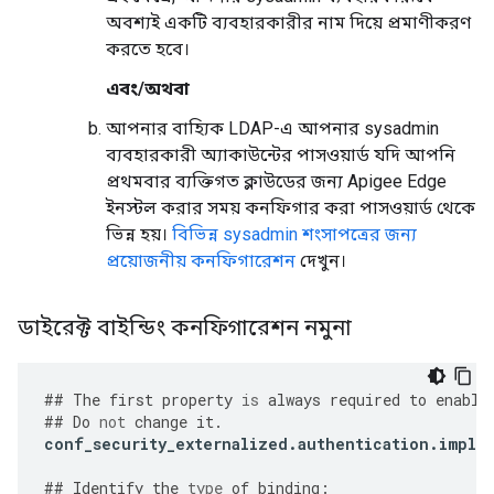
অবশ্যই একটি ব্যবহারকারীর নাম দিয়ে প্রমাণীকরণ
করতে হবে।
এবং/অথবা
আপনার বাহ্যিক LDAP-এ আপনার sysadmin
ব্যবহারকারী অ্যাকাউন্টের পাসওয়ার্ড যদি আপনি
প্রথমবার ব্যক্তিগত ক্লাউডের জন্য Apigee Edge
ইনস্টল করার সময় কনফিগার করা পাসওয়ার্ড থেকে
ভিন্ন হয়।
বিভিন্ন sysadmin শংসাপত্রের জন্য
প্রয়োজনীয় কনফিগারেশন
দেখুন।
ডাইরেক্ট বাইন্ডিং কনফিগারেশন নমুনা
##
The
first
property
is
always
required
to
enable
##
Do
not
change
it
.
conf_security_externalized
.
authentication
.
imple
##
Identify
the
type
of
binding
: