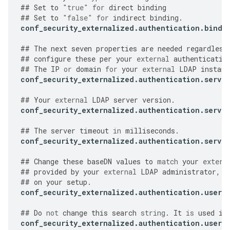
##
Set
to
"true"
for
direct
binding
##
Set
to
"false"
for
indirect
binding
.
conf_security_externalized
.
authentication
.
bind
.
##
The
next
seven
properties
are
needed
regardless
##
configure
these
per
your
external
authenticatio
##
The
IP
or
domain
for
your
external
LDAP
instanc
conf_security_externalized
.
authentication
.
server
##
Your
external
LDAP
server
version
.
conf_security_externalized
.
authentication
.
server
##
The
server
timeout
in
milliseconds
.
conf_security_externalized
.
authentication
.
server
##
Change
these
baseDN
values
to
match
your
extern
##
provided
by
your
external
LDAP
administrator
,
a
##
on
your
setup
.
conf_security_externalized
.
authentication
.
user
.
##
Do
not
change
this
search
string
.
It
is
used
in
conf_security_externalized
.
authentication
.
user
.