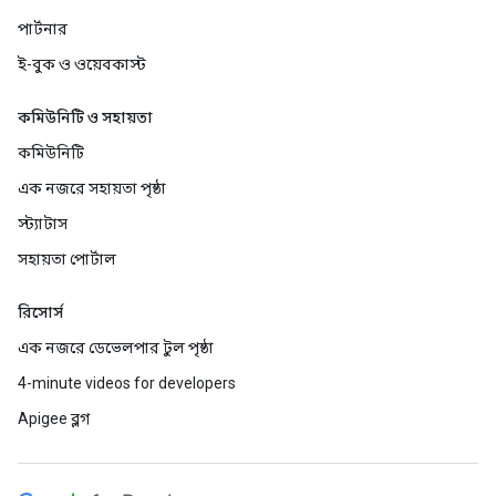
পার্টনার
ই-বুক ও ওয়েবকাস্ট
কমিউনিটি ও সহায়তা
কমিউনিটি
এক নজরে সহায়তা পৃষ্ঠা
স্ট্যাটাস
সহায়তা পোর্টাল
রিসোর্স
এক নজরে ডেভেলপার টুল পৃষ্ঠা
4-minute videos for developers
Apigee ব্লগ