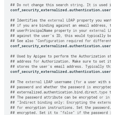
##
Do
not
change
this
search
string
.
It
is
used
in
conf_security_externalized
.
authentication
.
user
.
##
Identifies
the
external
LDAP
property
you
want
##
if
you
are
binding
against
an
email
address
,
th
##
userPrincipalName
property
in
your
external
LDA
##
against
the
user
'
s
ID
,
this
would
typically
be
##
See
also
"
Configuration required for different 
conf_security_externalized
.
authentication
.
user
.
##
Used
by
Apigee
to
perform
the
Authorization
ste
##
address
for
Authorization
.
Make
sure
to
set
it
##
stores
the
user
'
s
email
address
.
Typically
this
conf_security_externalized
.
authentication
.
user
.
##
The
external
LDAP
username
(
for
a
user
with
sea
##
password
and
whether
the
password
is
encrypted
.
##
externalized
.
authentication
.
bind
.
direct
.
type
to
##
The
password
attribute
can
be
encrypted
or
in
p
##
"
Indirect binding only: Encrypting the external
##
for
encryption
instructions
.
Set
the
password
.
e
##
encrypted
.
Set
it
to
"false"
if
the
password
is