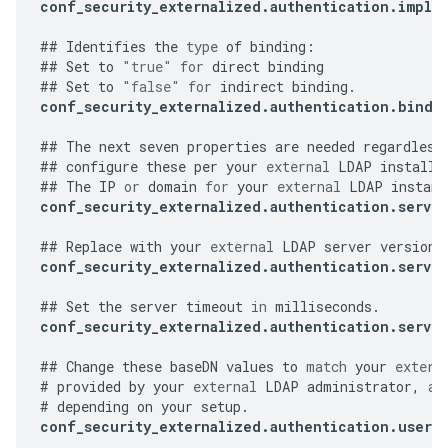
conf_security_externalized
.
authentication
.
imple
##
Identifies
the
type
of
binding
:
##
Set
to
"true"
for
direct
binding
##
Set
to
"false"
for
indirect
binding
.
conf_security_externalized
.
authentication
.
bind
.
##
The
next
seven
properties
are
needed
regardless
##
configure
these
per
your
external
LDAP
installa
##
The
IP
or
domain
for
your
external
LDAP
instanc
conf_security_externalized
.
authentication
.
server
##
Replace
with
your
external
LDAP
server
version
.
conf_security_externalized
.
authentication
.
server
##
Set
the
server
timeout
in
milliseconds
.
conf_security_externalized
.
authentication
.
server
##
Change
these
baseDN
values
to
match
your
extern
#
provided
by
your
external
LDAP
administrator
,
an
#
depending
on
your
setup
.
conf_security_externalized
.
authentication
.
user
.