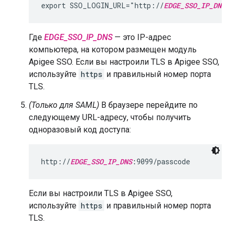
export SSO_LOGIN_URL="http://
EDGE_SSO_IP_DNS
:
Где
EDGE_SSO_IP_DNS
— это IP-адрес
компьютера, на котором размещен модуль
Apigee SSO. Если вы настроили TLS в Apigee SSO,
используйте
https
и правильный номер порта
TLS.
(Только для SAML)
В браузере перейдите по
следующему URL-адресу, чтобы получить
одноразовый код доступа:
http://
EDGE_SSO_IP_DNS
:9099/passcode
Если вы настроили TLS в Apigee SSO,
используйте
https
и правильный номер порта
TLS.