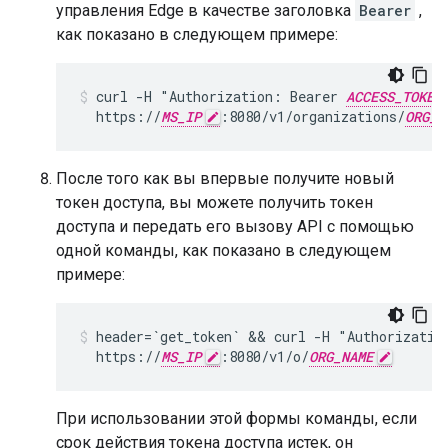
управления Edge в качестве заголовка
Bearer
,
как показано в следующем примере:
curl -H "Authorization: Bearer 
ACCESS_TOKEN
  https://
MS_IP
:8080/v1/organizations/
ORG_N
После того как вы впервые получите новый
токен доступа, вы можете получить токен
доступа и передать его вызову API с помощью
одной команды, как показано в следующем
примере:
header=`get_token` && curl -H "Authorization
  https://
MS_IP
:8080/v1/o/
ORG_NAME
При использовании этой формы команды, если
срок действия токена доступа истек, он