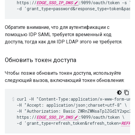
  https://
EDGE_SSO_IP_DNS
:9099/oauth/token -s \

  -d 'grant_type=password&response_type=token&pass
Обратите внимание, что для аутентификации с
помощью IDP SAML требуется временный код
доступа, тогда как для IDP LDAP этого не требуется.
Обновить токен доступа
Чтобы позже обновить токен доступа, используйте
следующий вызов, включающий токен обновления:
curl -H "Content-Type:application/x-www-form-urle
  -H "Accept: application/json;charset=utf-8" \

  -H "Authorization: Basic ZWRnZWNsaTplZGdlY2xpc2V
  https://
EDGE_SSO_IP_DNS
:9099/oauth/token \

  -d 'grant_type=refresh_token&refresh_token=
REFRE