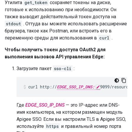
Утилита
get_token
сохраняет токены на диске,
готовые к использованию при необходимости. Он
также выводит действительный токен доступа на
stdout
. Оттуда вы можете использовать расширение
браузера, такое как Postman, или встроить его в
переменную среды для использования в
curl
.
Чтобы получить токен доступа OAuth2 для
выполнения вызовов API управления Edge:
Загрузите пакет
sso-cli
:
curl http://
EDGE_SSO_IP_DNS:
9099/resource
Где
EDGE_SSO_IP_DNS
— это IP-адрес или DNS-
имя компьютера, на котором размещен модуль
Apigee SSO. Если вы настроили TLS в Apigee SSO,
используйте
https
и правильный номер порта