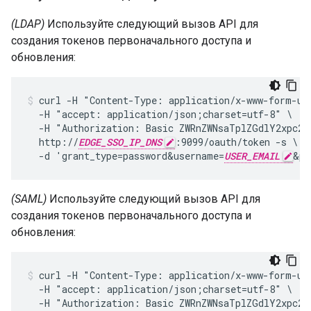
(LDAP)
Используйте следующий вызов API для
создания токенов первоначального доступа и
обновления:
curl -H "Content-Type: application/x-www-form-url
  -H "accept: application/json;charset=utf-8" \

  -H "Authorization: Basic ZWRnZWNsaTplZGdlY2xpc2V
  http://
EDGE_SSO_IP_DNS
:9099/oauth/token -s \

  -d 'grant_type=password&username=
USER_EMAIL
&pa
(SAML)
Используйте следующий вызов API для
создания токенов первоначального доступа и
обновления:
curl -H "Content-Type: application/x-www-form-url
  -H "accept: application/json;charset=utf-8" \

  -H "Authorization: Basic ZWRnZWNsaTplZGdlY2xpc2V