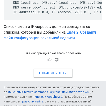
  DNS:localhost, DNS:ipv4-localhost, DNS:ipv6-local
  DNS:server.dc-1.consul, DNS:prc-test-0-1337.edge-
  IP Address:0.0.0.0, IP Address:127.0.0.1, IP Add
Список имен и IP-адресов должен совпадать со
списком, который вы добавили на
шаге 2. Создайте
файл конфигурации локальной подписи
.
Эта информация оказалась полезной?
ОТПРАВИТЬ ОТЗЫВ
Если не указано иное, контент на этой странице предоставляется
по
лицензии Creative Commons "С указанием авторства 4.0"
, а
примеры кода – по
лицензии Apache 2.0
. Подробнее об этом
написано в
правилах сайта
. Java – это зарегистрированный