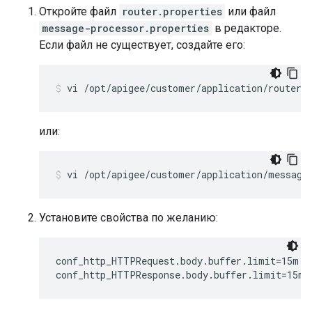
Откройте файл
router.properties
или файл
message-processor.properties
в редакторе.
Если файл не существует, создайте его:
vi /opt/apigee/customer/application/router.
или:
vi /opt/apigee/customer/application/message
Установите свойства по желанию:
conf_http_HTTPRequest.body.buffer.limit=15m

conf_http_HTTPResponse.body.buffer.limit=15m