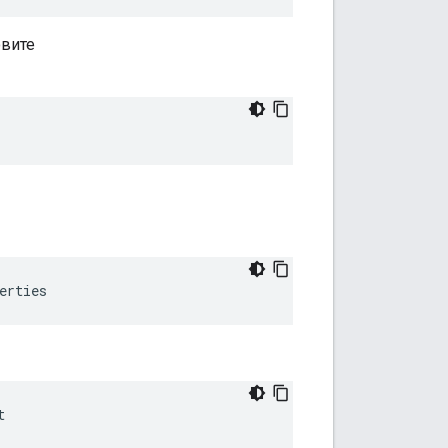
овите
erties
t