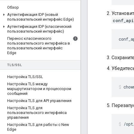
Обзор
Установи
Аутентификация IDP (новый
пользовательский интерфейс Edge)
conf_api
Аутентификация IDP (классический
пользовательский интерфейс)
Перенос классического
conf_a
пользовательского интерфейса в
пользовательский интерфейс
Edge
Сохраните
TLS
/
SSL
Убедитесь
Настройка TLS
/
SSL
Настройка TLS между
chow
маршрутизатором и процессором
сообщений
Настройка TLS для API управления
Перезапус
Настройка TLS для
пользовательского интерфейса
управления
/opt
Настройка TLS для работы с New
Edge