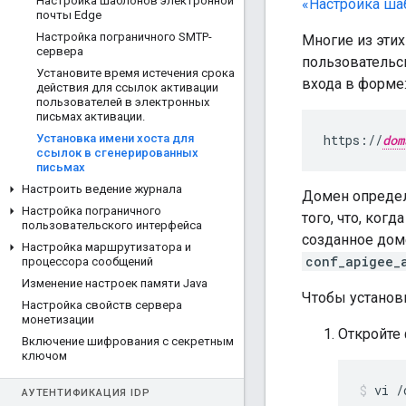
Настройка шаблонов электронной
«Настройка ша
почты Edge
Настройка пограничного SMTP-
Многие из эти
сервера
пользовательс
Установите время истечения срока
входа в форме
действия для ссылок активации
пользователей в электронных
письмах активации
.
Установка имени хоста для
https://
dom
ссылок в сгенерированных
письмах
Настроить ведение журнала
Домен определ
Настройка пограничного
того, что, ког
пользовательского интерфейса
созданное дом
Настройка маршрутизатора и
conf_apigee_
процессора сообщений
Изменение настроек памяти Java
Чтобы установ
Настройка свойств сервера
монетизации
Откройте
Включение шифрования с секретным
ключом
vi /
АУТЕНТИФИКАЦИЯ IDP