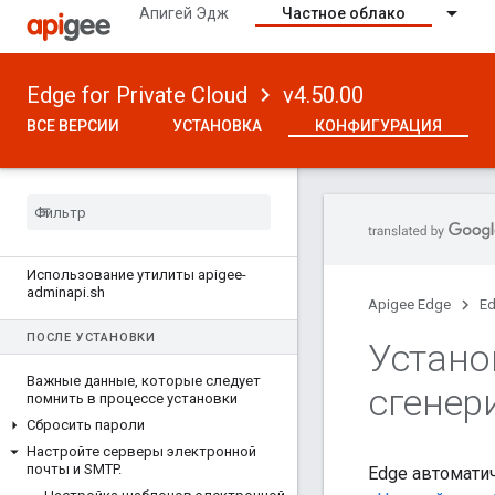
Апигей Эдж
Частное облако
Edge for Private Cloud
v4.50.00
ВСЕ ВЕРСИИ
УСТАНОВКА
КОНФИГУРАЦИЯ
ВЕРСИЯ 4.50.00
Как настроить Эдж
О планетах
,
регионах
,
модулях
,
организациях
,
средах и виртуальных
хостах
Использование утилиты apigee-
adminapi
.
sh
Apigee Edge
Ed
ПОСЛЕ УСТАНОВКИ
Устано
Важные данные
,
которые следует
сгенер
помнить в процессе установки
Сбросить пароли
Настройте серверы электронной
почты и SMTP
.
Edge автомати