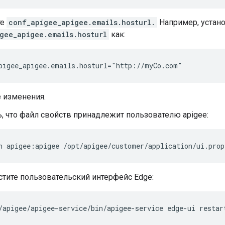
те
conf_apigee_apigee.emails.hosturl.
Например, устан
gee_apigee.emails.hosturl
как:
pigee_apigee.emails.hosturl="http://myCo.com"
 изменения.
, что файл свойств принадлежит пользователю apigee:
n apigee:apigee /opt/apigee/customer/application/ui.prop
тите пользовательский интерфейс Edge:
/apigee/apigee-service/bin/apigee-service edge-ui restar