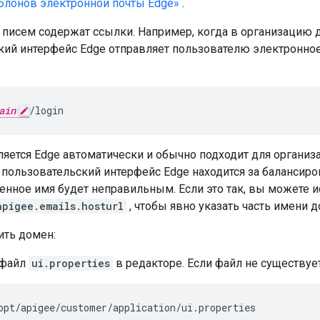
блонов электронной почты Edge»
.
х писем содержат ссылки. Например, когда в организацию 
кий интерфейс Edge отправляет пользователю электронно
:
ain
/login
яется Edge автоматически и обычно подходит для организ
да пользовательский интерфейс Edge находится за баланси
енное имя будет неправильным. Если это так, вы можете 
apigee.emails.hosturl
, чтобы явно указать часть имени 
ить домен:
 файл
ui.properties
в редакторе. Если файл не существует
opt/apigee/customer/application/ui.properties