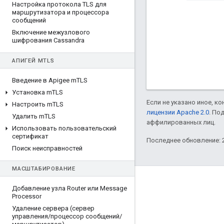
Настройка протокола TLS для
маршрутизатора и процессора
сообщений
Включение межузлового
шифрования Cassandra
АПИГЕЙ M
TLS
Введение в Apigee m
TLS
Установка m
TLS
Если не указано иное, к
Настроить m
TLS
лицензии Apache 2.0
. По
Удалить m
TLS
аффилированных лиц.
Использовать пользовательский
сертификат
Последнее обновление: 2
Поиск неисправностей
МАСШТАБИРОВАНИЕ
О компании Apigee
Добавление узла Router или Message
Processor
We're part of Google
Удаление сервера (сервер
Мероприятия
управления
/
процессор сообщений
/