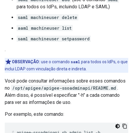
para todos os IdPs, incluindo LDAP e SAML)
saml machineuser delete
aaml machineuser list
saml machineuser setpassword
.
OBSERVAÇÃO:
use o comando
saml
para todos os IdPs, o que
inclui LDAP com vinculação direta e indireta.
Você pode consultar informações sobre esses comandos
no
/opt/apigee/apigee-ssoadminapi/README.md
.
Além disso, é possível especificar "-h" a cada comando
para ver as informações de uso.
Por exemplo, este comando:
apigee-ssoadminapi.sh admin list -h