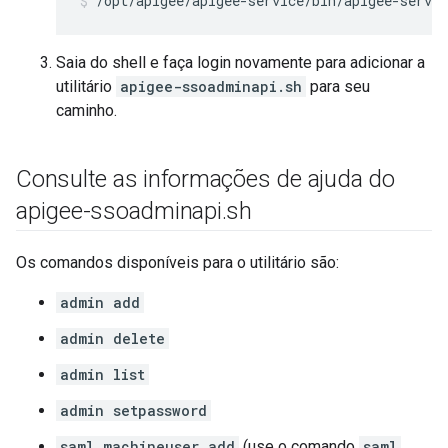
/opt/apigee/apigee-service/bin/apigee-servi
Saia do shell e faça login novamente para adicionar a
utilitário
apigee-ssoadminapi.sh
para seu
caminho.
Consulte as informações de ajuda do
apigee-ssoadminapi
.
sh
Os comandos disponíveis para o utilitário são:
admin add
admin delete
admin list
admin setpassword
saml machineuser add
(use o comando
saml