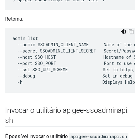
Retorna:
admin list

  --admin SSOADMIN_CLIENT_NAME      Name of the cli
  --secret SSOADMIN_CLIENT_SECRET   Secret/Password
  --host SSO_HOST                   Hostname of SSO
  --port SSO_PORT                   Port to use dur
  --ssl SSO_URI_SCHEME              Set to https, d
  --debug                           Set in debug mo
  -h                                Displays Help
Invocar o utilitário apigee-ssoadminapi
.
sh
É possível invocar o utilitário
apigee-ssoadminapi.sh